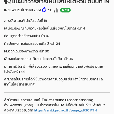
แนะนำวารสารใหม่ เสน่ห์ไต้หวัน ฉบับที่ 19
เผยแพร่ 19 ธันวาคม 2561
718
6,311
สารบัญ เสน่ห์ไต้หวัน ฉบับที่ 19
เสน่ห์แห่งพิณ กับความหลงใหลในเสียงพิณโบราณ หน้า 4
ซ่อม ทุกอย่างที่ขวางหน้า หน้า 14
ศิลปะแห่งการซ่อมแซมงานศิลป์ หน้า 24
หมอฉุกเฉินของภาพวาด หน้า 30
เสียงแห่งศตวรรษ เสียงแห่งความยั่งยืน หน้า 36
อโศก ศรีจันทร์ - พี่เลี้ยงแรงงานไทยสะพานเชื่อมความสัมพันธ์ชาวไทย-
ไต้หวัน หน้า 44
สามารถใช้บริการได้ที่ ชั้นวางวารสารปัจจุบัน ชั้น 1 สำนักวิทยบริการและ
เทคโนโลยีสารสนเทศ
สำนักวิทยบริการและเทคโนโลยีสารสนเทศ มหาวิทยาลัยราชภัฏ
กำแพงเพชร. (2561). แนะนำวารสารใหม่ เสน่ห์ไต้หวัน ฉบับที่ 19. สืบค้น 7
สิงหาคม 2569, จาก
https://arit.kpru.ac.th/page_id/301/TH