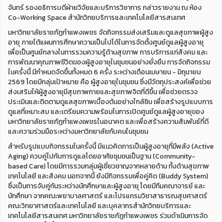
จันทร์ รองอธิการบดีฝ่ายวิจัยและบริการวิชาการ กล่าวรายงาน ณ ห้อง
Co-Working Space สำนักวิทยบริการและเทคโนโลยีสารสนเทศ
มหาวิทยาลัยราชภัฏกำแพงเพชร จัดกิจกรรมส่งเสริมและดูแลสุขภาพผู้สูง
อายุ ภายใต้แผนการศึกษาความเป็นไปได้ในการจัดตั้งศูนย์ดูแลผู้สูงอายุ
เพื่อเป็นศูนย์กลางในการรวมความรู้ด้านสุขภาพ การบริการแก่สังคม และ
การพัฒนาคุณภาพชีวิตของผู้สูงอายุในชุมชนอย่างยั่งยืน การจัดกิจกรรม
ในครั้งนี้ มีกำหนดจัดขึ้นทั้งหมด 6 ครั้ง ระหว่างเดือนเมษายน - มิถุนายน
2569 โดยมีกลุ่มเป้าหมาย คือ ผู้สูงอายุในชุมชน ซึ่งมีวัตถุประสงค์เพื่อช่วย
ส่งเสริมให้ผู้สูงอายุมีสุขภาพกายและสุขภาพจิตที่ดีขึ้น เพื่อช่วยตรวจ
ประเมินและติดตามดูแลสุขภาพเบื้องต้นอย่างใกล้ชิน เพื่อสร้างรูปแบบการ
ดูแลที่เหมาะสม และเตรียมความพร้อมในการเปิดศูนย์ดูแลผู้สูงอายุของ
มหาวิทยาลัยราชภัฏกำแพงเพชรในอนาคต และเพื่อสร้างความสัมพันธ์ที่ดี
และความร่วมมือระหว่างมหาวิทยาลัยกับคนในชุมชน
สำหรับรูปแบบกิจกรรมในครั้งนี้ มีแนวคิดการเป็นผู้สูงอายุที่มีพลัง (Active
Aging) ควบคู่ไปกับการดูแลโดยอาศัยชุมชนเป็นฐาน (Community-
based Care) โดยมีการรวมกลุ่มผู้เชี่ยวชาญจากหลายด้าน ทั้งด้านสุขภาพ
เทคโนโลยี และสังคม นอกจากนี้ ยังมีกิจกรรมเพื่อคู่คิด (Buddy System)
ซึ่งเป็นการจับคู่กันระหว่างนักศึกษาและผู้สูงอายุ โดยมีทีมคณาจารย์ และ
นักศึกษา จากคณะพยาบาลศาสตร์ และโปรแกรมวิชาสาธารณสุขศาสตร์
คณะวิทยาศาสตร์และเทคโนโลยี และบุคลากรสำนักวิทยบริการและ
เทคโนโลยีสารสนเทศ มหาวิทยาลัยราชภัฏกำแพงเพชร ร่วมดำเนินการจัด