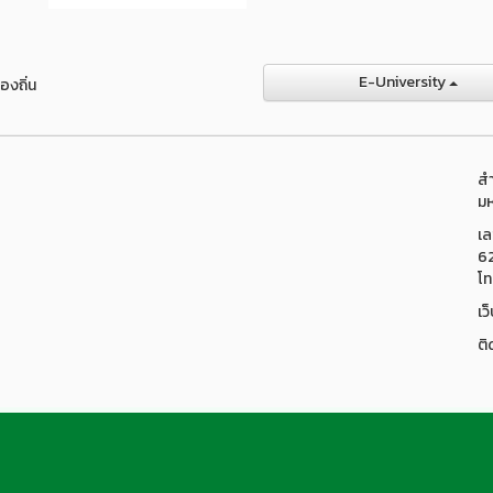
E-University
องถิ่น
สำ
มห
เล
6
โท
เว
ติ