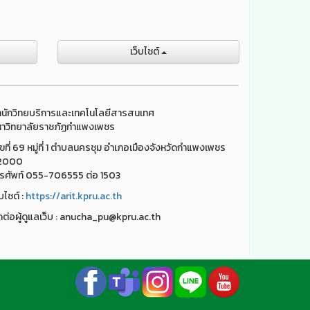
เว็บไชต์
นักวิทยบริการและเทคโนโลยีสารสนเทศ
าวิทยาลัยราชภัฏกำแพงเพชร
ขที่ 69 หมู่ที่ 1 ตำบลนครชุม อำเภอเมืองจังหวัดกำแพงเพชร
2000
รศัพท์ 055-706555 ต่อ 1503
็บไชต์ :
https://arit.kpru.ac.th
ดต่อผู้ดูแลเว็บ : anucha_pu@kpru.ac.th