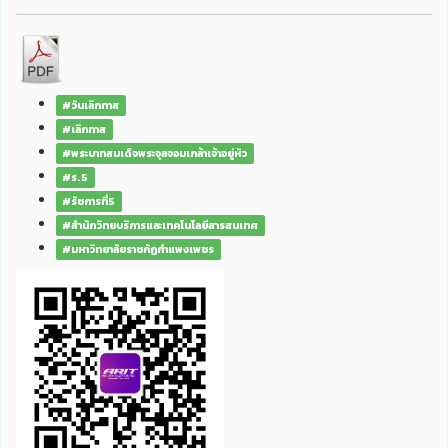
#วันเลิกทาส
#เลิกทาส
#พระบาทสมเด็จพระจุลจอมเกล้าเจ้าอยู่หัว
#ร.5
#รัชการที่5
#สำนักวิทยบริการและเทคโนโลยีสารสนเทศ
#มหาวิทยาลัยราชภัฏกำแพงเพชร