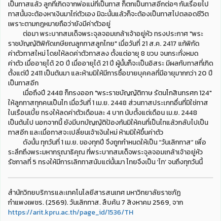
เป็นทาสแล้ว ลูกที่เกิดจากพ่อแม่ที่เป็นทาส ก็ตกเป็นทาสอีกต่อๆ กันเรื่อยไป
ทาสนั้นจะต้องหาเงินมาไถ่ตัวเอง มิฉะนั้นแล้วก็จะต้องเป็นทาสไปตลอดชีวิต
เพราะตามกฎหมายถือว่ายังมีค่าตัวอยู่
ต่อมา พระบาทสมเด็จพระจุลจอมเกล้าเจ้าอยู่หัว ทรงประกาศ "พระ
ราชบัญญัติพิกัดเกษียณลูกทาสลูกไทย" เมื่อวันที่ 21 ส.ค. 2417 แก้พิกัด
ค่าตัวทาสใหม่ โดยให้ลดค่าตัวทาสลง ตั้งแต่อายุ 8 ขวบ จนกระทั่งหมด
ค่าตัว เมื่ออายุได้ 20 ปี เมื่ออายุได้ 21 ปี ผู้นั้นก็จะเป็นอิสระ มีผลกับทาสที่เกิด
ตั้งแต่ปี 2411 เป็นต้นมา และห้ามมิให้มีการซื้อขายบุคคลที่มีอายุมากกว่า 20 ปี
เป็นทาสอีก
เมื่อถึงปี 2448 ก็ทรงออก "พระราชบัญญัติทาษ รัตนโกสินทรศก 124"
ให้ลูกทาสทุกคนเป็นไท เมื่อวันที่ 1 เม.ย. 2448 ส่วนทาสประเภทอื่นที่มิใช่ทาส
ในเรือนเบี้ย ทรงให้ลดค่าตัวเดือนละ 4 บาท นับตั้งแต่เดือน เม.ย. 2448
เป็นต้นไป นอกจากนี้ ยังมีบทบัญญัติป้องกันมิให้คนที่เป็นไทแล้วกลับไปเป็น
ทาสอีก และเมื่อทาสจะเปลี่ยนเจ้าเงินใหม่ ห้ามมิให้ขึ้นค่าตัว
ดังนั้น ทุกวันที่ 1 เม.ย. ของทุกปี จึงถูกกำหนดให้เป็น “วันเลิกทาส” เพื่อ
ระลึกถึงพระมหากรุณาธิคุณ ที่พระบาทสมเด็จพระจุลจอมเกล้าเจ้าอยู่หัว
รัชกาลที่ 5 ทรงให้มีการเลิกทาสนับแต่นั้นมา ไทยจึงเป็น ‘ไท’ จนถึงทุกวันนี้
สำนักวิทยบริการและเทคโนโลยีสารสนเทศ มหาวิทยาลัยราชภัฏ
กำแพงเพชร. (2569). วันเลิกทาส. สืบค้น 7 สิงหาคม 2569, จาก
https://arit.kpru.ac.th/page_id/1536/TH