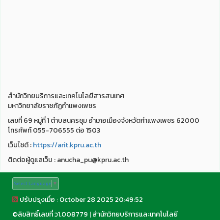
สำนักวิทยบริการและเทคโนโลยีสารสนเทศ
มหาวิทยาลัยราชภัฏกำแพงเพชร
เลขที่ 69 หมู่ที่ 1 ตำบลนครชุม อำเภอเมืองจังหวัดกำแพงเพชร 62000
โทรศัพท์ 055-706555 ต่อ 1503
เว็บไชต์ :
https://arit.kpru.ac.th
ติดต่อผู้ดูแลเว็บ : anucha_pu@kpru.ac.th
Select Language
▼
ปรับปรุงเมื่อ : October 28 2025 20:49:52
©
ลิขสิทธิ์เลขที่ ว1.008779
|
สำนักวิทยบริการและเทคโนโลยี