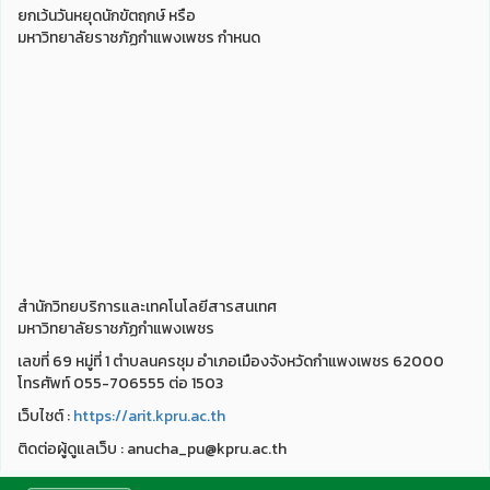
ยกเว้นวันหยุดนักขัตฤกษ์ หรือ
มหาวิทยาลัยราชภัฏกำแพงเพชร กำหนด
สำนักวิทยบริการและเทคโนโลยีสารสนเทศ
มหาวิทยาลัยราชภัฏกำแพงเพชร
เลขที่ 69 หมู่ที่ 1 ตำบลนครชุม อำเภอเมืองจังหวัดกำแพงเพชร 62000
โทรศัพท์ 055-706555 ต่อ 1503
เว็บไชต์ :
https://arit.kpru.ac.th
ติดต่อผู้ดูแลเว็บ : anucha_pu@kpru.ac.th