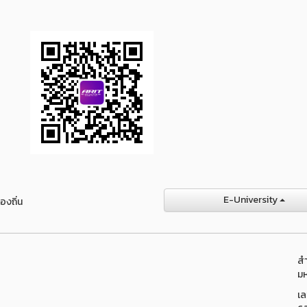
E-University
องถิ่น
สำ
มห
เล