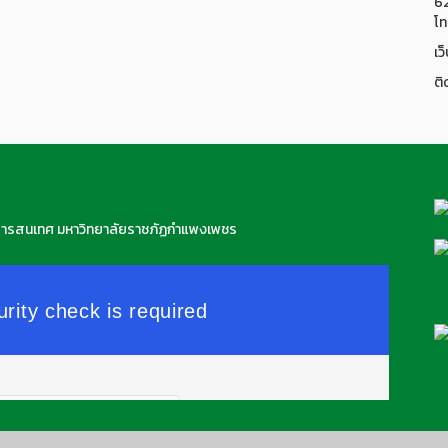
6
โท
เว
ติ
สารสนเทศ มหาวิทยาลัยราชภัฏกำแพงเพชร