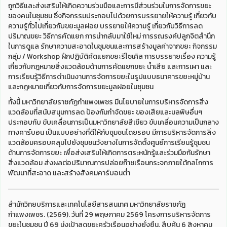
ถูกวิธีและส่งเสริมให้เกิดความร่วมมือและการมีส่วนร่วมในการจัดการขยะ
ของคนในชุมชน ซึ่งกิจกรรมประกอบไปด้วยการบรรยายให้ความรู้ เกี่ยวกับ
ความรู้ทั่วไปเกี่ยวกับขยะมูลฝอย บรรยายให้ความรู้ เกี่ยวกับวิธีการลด
ปริมาณขยะ วิธีการคัดแยก การนำกลับมาใช้ใหม่ การรณรงค์ปลูกจิตสำนึก
ในการดูแล รักษาความสะอาดในชุมชนและการสร้างมูลค่าจากขยะ กิจกรรม
กลุ่ม / Workshop ฝึกปฏิบัติคัดแยกขยะรีไซเคิล การบรรยายเรื่อง ความรู้
เกี่ยวกับกฎหมายสิ่งแวดล้อมด้านการคัดแยกขยะ น้ำเสีย และการเผา และ
การเรียนรู้วิธีการดำเนินงานการจัดการขยะในรูปแบบธนาคารขยะหมู่บ้าน
และกฎหมายเกี่ยวกับการจัดการขยะมูลฝอยในชุมชน
ทั้งนี้ มหาวิทยาลัยราชภัฏกำแพงเพชร มีนโยบายในการบริหารจัดการสิ่ง
แวดล้อมที่สนับสนุนการลด ป้องกันกำจัดขยะ ของเสียและมลพิษอื่นๆ
ประกอบกับ ขับเคลื่อนการเป็นมหาวิทยาลัยสีเขียว ขับเคลื่อนความเป็นกลาง
ทางคาร์บอน เป็นแบบอย่างที่ดีให้กับชุมชนโดยรอบ มีการบริหารจัดการสิ่ง
แวดล้อมครอบคลุมไปยังชุมชนวังยางในการจัดตั้งศูนย์การเรียนรู้ชุมชน
ด้านการจัดการขยะ เพื่อส่งเสริมให้เกิดการตระหนักรู้และร่วมมือกันรักษา
สิ่งแวดล้อม ส่งผลต่อปริมาณการปล่อยก๊าซเรือนกระจกภายใต้กลไกการ
พัฒนาที่สะอาด และสร้างสังคมคาร์บอนต่ำ
สำนักวิทยบริการและเทคโนโลยีสารสนเทศ มหาวิทยาลัยราชภัฏ
กำแพงเพชร. (2569). วันที่ 29 พฤษภาคม 2569 โครงการบริหารจัดการ
ขยะในชุมชน ปี 69 มุ่งเป้าลดขยะครัวเรือนอย่างยั่งยืน. สืบค้น 6 สิงหาคม