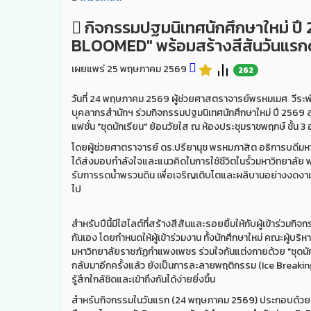
กิจกรรมปฐมนิเทศนักศึกษาใหม่ ปี 
BLOOMED" พร้อมสร้างสีสันวันแรกด้ว
เผยแพร่ 25 พฤษภาคม 2569
262
วันที่ 24 พฤษภาคม 2569 ผู้ช่วยศาสตราจารย์พรหมเมศ วีระ
บุคลากรสำนักฯ ร่วมกิจกรรมปฐมนิเทศนักศึกษาใหม่ ปี 2569 
แฟชั่น "ชุดนักเรียน" ย้อนวัยใส ณ ห้องประชุมราชพฤกษ์ ชั้น
โดยผู้ช่วยศาตราจารย์ ดร.ปรียานุช พรหมภาสิต อธิการบดีม
ได้ส่งมอบกำลังใจและแนวคิดในการใช้ชีวิตในรั้วมหาวิทยาลัย 
รับการรดน้ำพรวนดิน เพื่อเจริญเติบโตและผลิบานอย่างงดงาม 
ไป
สำหรับปีนี้มีไฮไลต์ที่สร้างสีสันและรอยยิ้มให้กับผู้เข้าร่
กันเอง โดยกำหนดให้ผู้เข้าร่วมงาน ทั้งนักศึกษาใหม่ คณะผู้บ
มหาวิทยาลัยราชภัฏกำแพงเพชร ร่วมใจกันแต่งกายด้วย "ชุดนัก
กลับมาอีกครั้งแล้ว ยังเป็นการละลายพฤติกรรม (Ice Breaking
รู้สึกใกล้ชิดและเข้าถึงกันได้ง่ายยิ่งขึ้น
สำหรับกิจกรรมในวันแรก (24 พฤษภาคม 2569) ประกอบด้วย การ