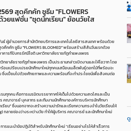
2569 สุดคึกคัก ชูธีม "FLOWERS
ยแฟชั่น "ชุดนักเรียน" ย้อนวัยใส
พันธ์ ผู้อำนวยการสำนักวิทยบริการและเทคโนโลยีสารสนเทศ พร้อมด้วย
สุดคึกคัก ชูธีม "FLOWERS BLOOMED" พร้อมสร้างสีสันวันแรกด้วย
 3 อาคารทีปังกรรัศมีโชติ มหาวิทยาลัยราชภัฏกำแพงเพชร
หาวิทยาลัยราชภัฏกำแพงเพชร เป็นประธานกล่าวเปิดงานและให้โอวาท โดย
พร้อมเปรียบเปรยนักศึกษาใหม่ทุกคนเสมือนเมล็ดพันธุ์ดอกไม้ที่พร้อมจะ
ซึ่งเปี่ยมไปด้วยศักยภาพและความพร้อมที่จะทำประโยชน์เพื่อสังคมต่อ
วมกิจกรรมทุกคน คือการเนรมิตบรรยากาศให้เต็มไปด้วยความสดใสและเป็น
ริหาร คณาจารย์ บุคลากร และทีมงานนักศึกษาองค์การบริหารนักศึกษา
เรียน" ซึ่งนอกจากจะสร้างความน่ารักและเรียกความทรงจำในวัยเรียนให้
) ทลายช่องว่างระหว่างวัย ทำให้ผู้บริหาร คณาจารย์ และนักศึกษาใหม่
ด
แนะนำข้อปฎิบัติสำหรับนักศึกษาใหม่ “เรียนอย่างไรให้สำเร็จการ