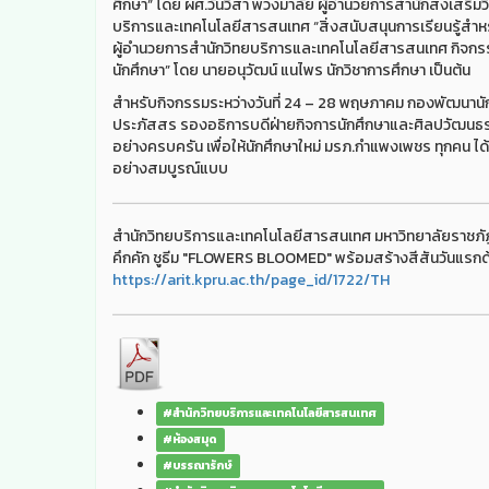
ศึกษา” โดย ผศ.วันวิสา พวงมาลัย ผู้อำนวยการสำนักส่งเสริมวิ
บริการและเทคโนโลยีสารสนเทศ “สิ่งสนับสนุนการเรียนรู้สำห
ผู้อำนวยการสำนักวิทยบริการและเทคโนโลยีสารสนเทศ กิจกร
นักศึกษา” โดย นายอนุวัฒน์ แนไพร นักวิชาการศึกษา เป็นต้น
สำหรับกิจกรรมระหว่างวันที่ 24 – 28 พฤษภาคม กองพัฒนาน
ประภัสสร รองอธิการบดีฝ่ายกิจการนักศึกษาและศิลปวัฒนธรร
อย่างครบครัน เพื่อให้นักศึกษาใหม่ มรภ.กำแพงเพชร ทุกคน ได้เร
อย่างสมบูรณ์แบบ
สำนักวิทยบริการและเทคโนโลยีสารสนเทศ มหาวิทยาลัยราชภัฏ
คึกคัก ชูธีม "FLOWERS BLOOMED" พร้อมสร้างสีสันวันแรกด้วย
https://arit.kpru.ac.th/page_id/1722/TH
#สำนักวิทยบริการและเทคโนโลยีสารสนเทศ
#ห้องสมุด
#บรรณารักษ์