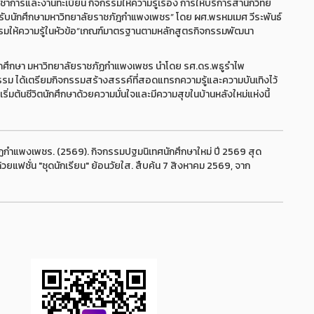
ชาการและงานทะเบียน กิจกรรมให้ความรู้เรื่อง การให้บริการสำนักวิทย
รับนักศึกษามหาวิทยาลัยราชภัฎกำแพงเพชร” โดย ผศ.พรหมเมศ วีระพันธ์
รมให้ความรู้ในหัวข้อ“เกณฑ์มาตรฐานตามหลักสูตรกิจกรรมพัฒนา
ักศึกษา มหาวิทยาลัยราชภัฏกำแพงเพชร นำโดย รศ.ดร.พธูรำไพ
ม ได้เตรียมกิจกรรมสร้างสรรค์ที่สอดแทรกความรู้และความบันเทิงไว้
ิ่มต้นชีวิตนักศึกษาด้วยความมั่นใจและมีความสุขในบ้านหลังใหม่แห่งนี้
กำแพงเพชร. (2569). กิจกรรมปฐมนิเทศนักศึกษาใหม่ ปี 2569 สุด
แฟชั่น "ชุดนักเรียน" ย้อนวัยใส. สืบค้น 7 สิงหาคม 2569, จาก