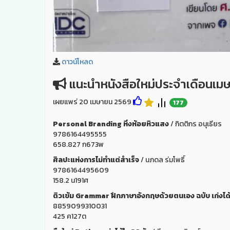
ดาวน์โหลด
แนะนำหนังสือใหม่ประจำเดือนเม
เผยแพร่ 20 เมษายน 2569
177
Personal Branding หิ่งห้อยหิวแสง
/ กิตติกร อนุเธียร
9786164495555
658.827 ก673พ
ศิลปะแห่งการไม่ทำแต่สำเร็จ
/ นภดล ร่มโพธิ์
9786164495609
158.2 น191ศ
ติวเข้ม Grammar ฝึกภาษาอังกฤษด้วยตนเอง ฉบับ เก่งได้ใ
8859099310031
425 ค127ต