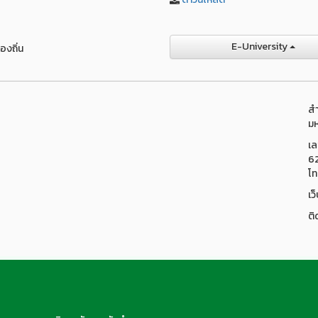
E-University
องถิ่น
สำ
มห
เล
6
โท
เว
ติ