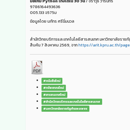
มือใหม่ Python เก่งได้ใน 30 วัน
/ จีราวุธ วารินทร์
9786164493636
005.133 จ575ม
ข้อมูลโดย นภัทร ศรีนิ่มนวล
สำนักวิทยบริการและเทคโนโลยีสารสนเทศ มหาวิทยาลัยราชภั
สืบค้น 7 สิงหาคม 2569, จาก
https://arit.kpru.ac.th/pag
#หนังสือใหม่
#ทรัพยากรใหม่
#สารสนเทศใหม่
#สำนักวิทยบริการและเทคโนโลยีสารสนเทศ
#มหาวิทยาลัยราชภัฏกำแพงเพชร