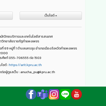
เว็บไชต์
นักวิทยบริการและเทคโนโลยีสารสนเทศ
าวิทยาลัยราชภัฏกำแพงเพชร
ขที่ 69 หมู่ที่ 1 ตำบลนครชุม อำเภอเมืองจังหวัดกำแพงเพชร
2000
รศัพท์ 055-706555 ต่อ 1503
็บไชต์ :
https://arit.kpru.ac.th
ดต่อผู้ดูแลเว็บ : anucha_pu@kpru.ac.th