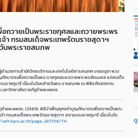
พื่อถวายเป็นพระราชกุศลและถวายพระพร
เจ้า กรมสมเด็จพระเทพรัตนราชสุดาฯ
ายวันพระราชสมภพ
ธ์ ผู้อำนวยการสำนักวิทยบริการและเทคโนโลยีสารสนเทศ นายอนุชา พวง
ุญตักบาตรเพื่อถวายเป็นพระราชกุศลและถวายพระพรชัยมงคล แด่สมเด็จ
รมราชกุมารี เนื่องในวันคล้ายวันพระราชสมภพ ณ พิพิธภัณฑสถาน
รม มหาวิทยาลัยราชภัฏกำแพงเพชร
ฏกำแพงเพชร. (2569). พิธีบำเพ็ญกุศลทำบุญตักบาตรเพื่อถวายเป็นพระ
้า กรมสมเด็จพระเทพรัตนราชสุดาฯ สยามบรมราชกุมารี เนื่องในวัน
ด
//arit.kpru.ac.th/page_id/1706/TH