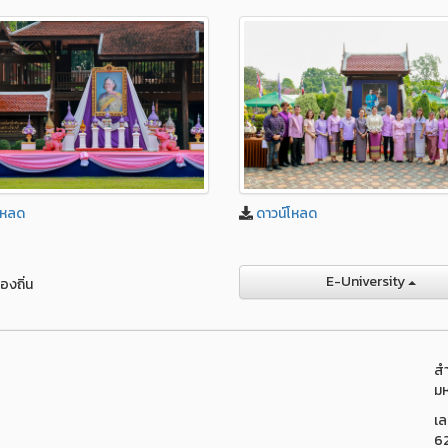
โหลด
ดาวน์โหลด
E-University
องถิ่น
สำ
มห
เล
6