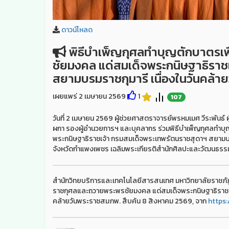
ดาวน์โหลด
พิธีบำเพ็ญกุศลทำบุญตักบาตรเ
ชัยมงคล แด่สมเด็จพระกนิษฐาธิราช
สยามบรมราชกุมารี เนื่องในวันคล้
เผยแพร่ 2 เมษายน 2569
1
107
วันที่ 2 เมษายน 2569 ผู้ช่วยศาสตราจารย์พรหมเมศ วีระพัน
ผกา รองผู้อำนวยการฯ และบุคลากร ร่วมพิธีบำเพ็ญกุศลทำบ
พระกนิษฐาธิราชเจ้า กรมสมเด็จพระเทพรัตนราชสุดาฯ สยามบ
จังหวัดกำแพงเพชร เฉลิมพระเกียรติสำนักศิลปะและวัฒนธร
สำนักวิทยบริการและเทคโนโลยีสารสนเทศ มหาวิทยาลัยราชภั
ราชกุศลและถวายพระพรชัยมงคล แด่สมเด็จพระกนิษฐาธิราชเจ
คล้ายวันพระราชสมภพ. สืบค้น 8 สิงหาคม 2569, จาก
https: