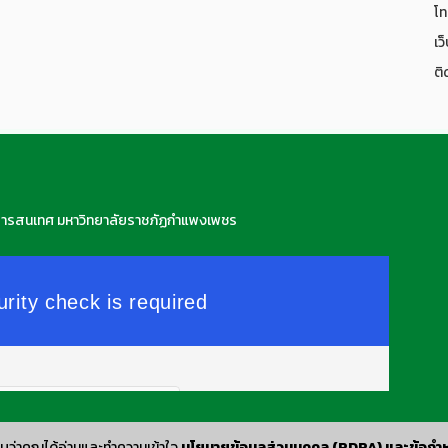
โท
เว
ติ
สารสนเทศ มหาวิทยาลัยราชภัฏกำแพงเพชร
บว่าคุณได้อ่านและทำความเข้าใจ
นโยบายข้อมูลส่วนบุคคล (PDPA) และข้อกำห