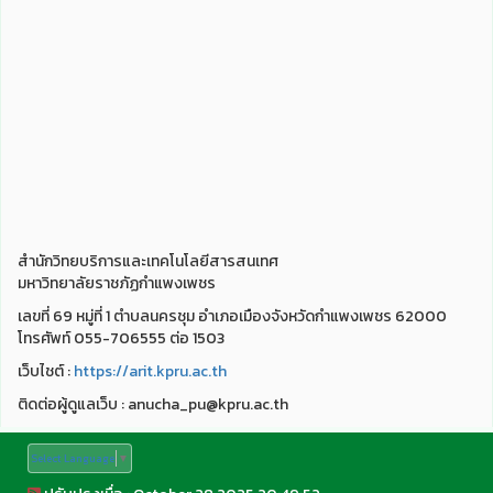
สำนักวิทยบริการและเทคโนโลยีสารสนเทศ
มหาวิทยาลัยราชภัฏกำแพงเพชร
เลขที่ 69 หมู่ที่ 1 ตำบลนครชุม อำเภอเมืองจังหวัดกำแพงเพชร 62000
โทรศัพท์ 055-706555 ต่อ 1503
เว็บไชต์ :
https://arit.kpru.ac.th
ติดต่อผู้ดูแลเว็บ : anucha_pu@kpru.ac.th
Select Language
▼