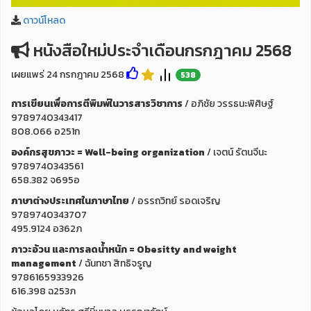
ดาวน์โหลด
หนังสือใหม่ประจำเดือนกรกฎาคม 2568
เผยแพร่ 24 กรกฎาคม 2568
538
การเขียนเพื่อการตีพิมพ์ในวารสารวิชาการ
/ อภิชัย วรรธนะพิศิษฐ์
9789740343417
808.066 อ251ก
องค์กรสุขภาวะ = Well-being organization
/ เจตน์ รัตนจีนะ
9789740343561
658.382 จ695อ
ภาษาต่างประเทศในภาษาไทย
/ อรรถวิทย์ รอดเจริญ
9789740343707
495.9124 อ362ภ
ภาวะอ้วน และการลดน้ำหนัก = Obesitty and weight
management
/ ฉันทชา สิทธิจรูญ
9786165933926
616.398 ฉ253ภ