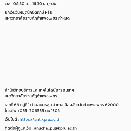
เวลา 08.30 น. - 16.30 น. ทุกวัน
ยกเว้นวันหยุดนักขัตฤกษ์ หรือ
มหาวิทยาลัยราชภัฏกำแพงเพชร กำหนด
สำนักวิทยบริการและเทคโนโลยีสารสนเทศ
มหาวิทยาลัยราชภัฏกำแพงเพชร
เลขที่ 69 หมู่ที่ 1 ตำบลนครชุม อำเภอเมืองจังหวัดกำแพงเพชร 62000
โทรศัพท์ 055-706555 ต่อ 1503
เว็บไชต์ :
https://arit.kpru.ac.th
ติดต่อผู้ดูแลเว็บ : anucha_pu@kpru.ac.th