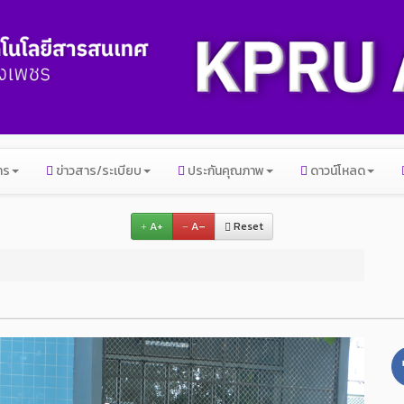
าร
ข่าวสาร/ระเบียบ
ประกันคุณภาพ
ดาวน์โหลด
A+
A–
Reset