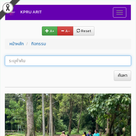
KPRU ARIT
Toggle
navigati
A+
A–
Reset
หน้าหลัก
กิจกรรม
ค้นหา