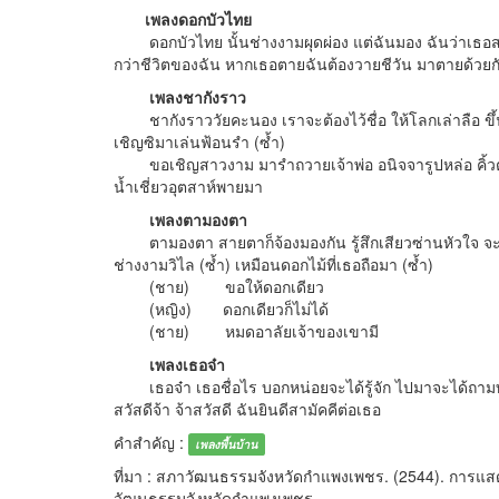
เพลงดอกบัวไทย
ดอกบัวไทย นั้นช่างงามผุดผ่อง แต่ฉันมอง ฉันว่าเธอสวย
กว่าชีวิตของฉัน หากเธอตายฉันต้องวายชีวัน มาตายด้วยก
เพลงชากังราว
ชากังราววัยคะนอง เราจะต้องไว้ชื่อ ให้โลกเล่าลือ ขึ้น
เชิญซิมาเล่นฟ้อนรำ (ซ้ำ)
ขอเชิญสาวงาม มารำถวายเจ้าพ่อ อนิจจารูปหล่อ คิ้วต่อ
น้ำเชี่ยวอุตสาห์พายมา
เพลงตามองตา
ตามองตา สายตาก็จ้องมองกัน รู้สึกเสียวซ่านหัวใจ จะว่าร
ช่างงามวิไล (ซ้ำ) เหมือนดอกไม้ที่เธอถือมา (ซ้ำ)
(ชาย) ขอให้ดอกเดียว
(หญิง) ดอกเดียวก็ไม่ได้
(ชาย) หมดอาลัยเจ้าของเขามี
เพลงเธอจ๋า
เธอจ๋า เธอชื่อไร บอกหน่อยจะได้รู้จัก ไปมาจะได้ถามทัก รู
สวัสดีจ้า จ้าสวัสดี ฉันยินดีสามัคคีต่อเธอ
คำสำคัญ :
เพลงพื้นบ้าน
ที่มา : สภาวัฒนธรรมจังหวัดกำแพงเพชร. (2544). การ
วัฒนธรรมจังหวัดกำแพงเพชร.