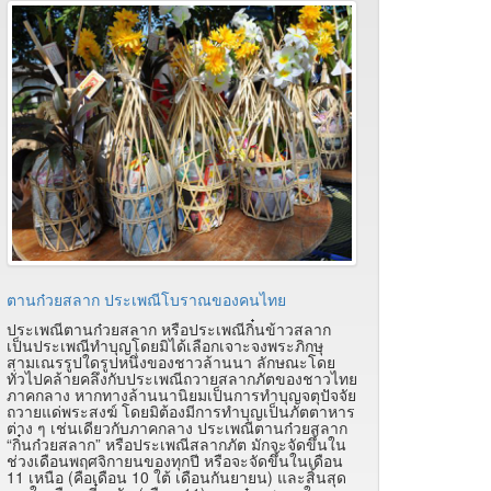
ตานก๋วยสลาก ประเพณีโบราณของคนไทย
ประเพณีตานก๋วยสลาก หรือประเพณีกิ๋นข้าวสลาก
เป็นประเพณีทำบุญโดยมิได้เลือกเจาะจงพระภิกษุ
สามเณรรูปใดรูปหนึ่งของชาวล้านนา ลักษณะโดย
ทั่วไปคล้ายคลึงกับประเพณีถวายสลากภัตของชาวไทย
ภาคกลาง หากทางล้านนานิยมเป็นการทำบุญจตุปัจจัย
ถวายแด่พระสงฆ์ โดยมิต้องมีการทำบุญเป็นภัตตาหาร
ต่าง ๆ เช่นเดียวกับภาคกลาง ประเพณีตานก๋วยสลาก
“กิ๋นก๋วยสลาก” หรือประเพณีสลากภัต มักจะจัดขึ้นใน
ช่วงเดือนพฤศจิกายนของทุกปี หรือจะจัดขึ้นในเดือน
11 เหนือ (คือเดือน 10 ใต้ เดือนกันยายน) และสิ้นสุด