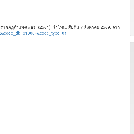
าชภัฏกำแพงเพชร. (2561). รำโทน. สืบค้น 7 สิงหาคม 2569, จาก
d=122&code_db=610004&code_type=01