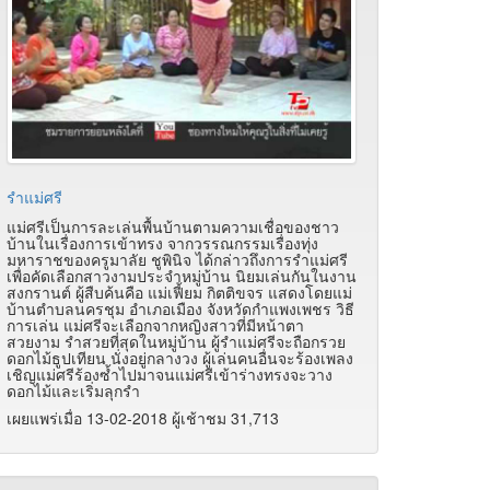
รำแม่ศรี
แม่ศรีเป็นการละเล่นพื้นบ้านตามความเชื่อของชาว
บ้านในเรื่องการเข้าทรง จากวรรณกรรมเรื่องทุ่ง
มหาราชของครูมาลัย ชูพินิจ ได้กล่าวถึงการรำแม่ศรี
เพื่อคัดเลือกสาวงามประจำหมู่บ้าน นิยมเล่นกันในงาน
สงกรานต์ ผู้สืบค้นคือ แม่เฟี้ยม กิตติขจร แสดงโดยแม่
บ้านตำบลนครชุม อำเภอเมือง จังหวัดกำแพงเพชร วิธี
การเล่น แม่ศรีจะเลือกจากหญิงสาวที่มีหน้าตา
สวยงาม รำสวยที่สุดในหมู่บ้าน ผู้รำแม่ศรีจะถือกรวย
ดอกไม้ธูปเทียน นั่งอยู่กลางวง ผู้เล่นคนอื่นจะร้องเพลง
เชิญแม่ศรีร้องซ้ำไปมาจนแม่ศรีเข้าร่างทรงจะวาง
ดอกไม้และเริ่มลุกรำ
เผยแพร่เมื่อ 13-02-2018 ผู้เช้าชม 31,713