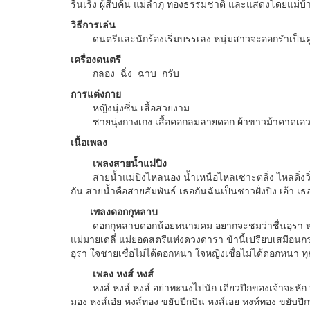
รื่นเริง ผู้สืบค้น แม่ลำภุ ทองธรรมชาติ และแสดงโดยแม
วิธีการเล่น
ดนตรีและนักร้องเริ่มบรรเลง หนุ่มสาวจะออกรำเป็นค
เครื่องดนตรี
กลอง ฉิ่ง ฉาบ กรับ
การแต่งกาย
หญิงนุ่งซิ่น เสื้อสวยงาม
ชายนุ่งกางเกง เสื้อคอกลมลายดอก ผ้าขาวม้าคาดเอ
เนื้อเพลง
เพลงสายน้ำแม่ปิง
สายน้ำแม่ปิงไหลนอง น้ำเหนือไหลเซาะตลิ่ง ไหลดิ่งวิ่งเอ
กัน สายน้ำคือสายสัมพันธ์ เธอกันฉันเป็นชาวฝั่งปิง เอ้า เธ
เพลงดอกกุหลาบ
ดอกกุหลาบดอกน้อยหนามคม อยากจะชมว่าชื่นอุรา หนามเ
แม่มายเดลี่ แม่ยอดสตรีแห่งดวงดารา ข้านี้เปรียบเสมือน
อุรา ใจชายเชื่อไม่ได้ดอกหนา ใจหญิงเชื่อไม่ได้ดอกหนา ท
เพลง หงส์ หงส์
หงส์ หงส์ หงส์ อย่าทะนงไปนัก เดี๋ยวปีกของเจ้าจะหัก 
มอง หงส์เอ๋ย หงส์ทอง ขยับปีกบิน หงส์เอย หงห์ทอง ขยับปี