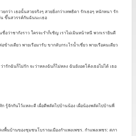
กว่า เธอนั้นสวยจริงๆ สวยยิ่งกว่าเทพธิดา รักเธอๆ หนักหนา รัก
ัน ขึ้นสวรรค์กันฉันนะเธอ
ชื่อว่าชากังราว ใครจะรำก็เชิญ เราไม่เมินหน้าหนี พวกเรายินดี
ข้างเดียว พายเรือมารับ ขากลับกระไรน้ำเชี่ยว พายเรือคนเดียว
ักฉันก็ไม่รัก จะว่าหลงฉันก็ไม่หลง ฉันยังอดโค้งเธอไม่ได้ เธอ
้จักกันไว้แหละดี เผื่อดีพลัดไปบ้านน้อง เผื่อน้องพลัดไปบ้านพี่
แสดงพื้นบ้านของชุมชนโบราณเมืองกำแพงเพชร. กำแพงเพชร: สภา