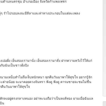
่บ้านตำบลนครชุม อำเภอเมือง จังหวัดกำแพงเพชร
ู่ๆ รำไปรอบลงจะมีลีลาและท่าทางประกอบในแต่ละเพลง
ว
่อฝั่ง เย็นสองเรามานั่ง เย็นสองเรามาสั่ง ฝากความหวังไว้ให้แก่
อกับฉันเป็นชาวฝั่งปิง
หน็บทำไมถึงเจ็บหนักหนา ทุกคืนวันมาพาให้สุขใจ อยากรู้จัก
กระต่ายน้อย จะมาคอยดวงจันทรา ฟังดู ฟังดู คารมชายจะชมไม่ชื่น
ุกคืนวันมาพาให้สุขใจ
หักลงอยู่ตรงกลางหนอง อย่าทะนงถือว่าเป็นหงส์ทอง ยามเมื่อฉันแล
กบิน