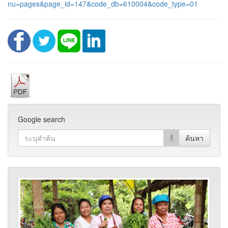
nu=pages&page_id=147&code_db=610004&code_type=01
Google search