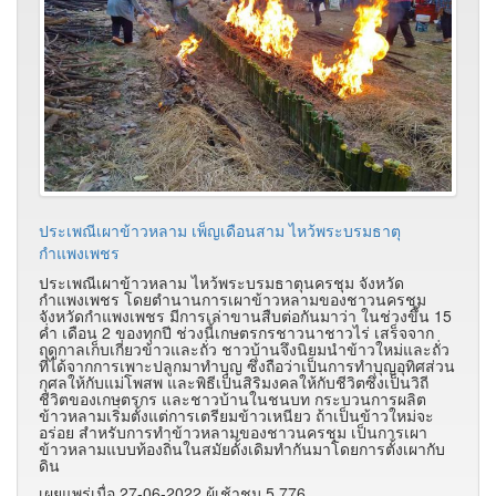
ประเพณีเผาข้าวหลาม เพ็ญเดือนสาม ไหว้พระบรมธาตุ
กำแพงเพชร
ประเพณีเผาข้าวหลาม ไหว้พระบรมธาตุนครชุม จังหวัด
กำแพงเพชร โดยตำนานการเผาข้าวหลามของชาวนครชุม
จังหวัดกำแพงเพชร มีการเล่าขานสืบต่อกันมาว่า ในช่วงขึ้น 15
ค่ำ เดือน 2 ของทุกปี ช่วงนี้เกษตรกรชาวนาชาวไร่ เสร็จจาก
ฤดูกาลเก็บเกี่ยวข้าวและถั่ว ชาวบ้านจึงนิยมนำข้าวใหม่และถั่ว
ที่ได้จากการเพาะปลูกมาทำบุญ ซึ่งถือว่าเป็นการทำบุญอุทิศส่วน
กุศลให้กับแม่โพสพ และพิธีเป็นสิริมงคลให้กับชีวิตซึ่งเป็นวิถี
ชีวิตของเกษตรกร และชาวบ้านในชนบท กระบวนการผลิต
ข้าวหลามเริ่มตั้งแต่การเตรียมข้าวเหนียว ถ้าเป็นข้าวใหม่จะ
อร่อย สำหรับการทำข้าวหลามของชาวนครชุม เป็นการเผา
ข้าวหลามแบบท้องถิ่นในสมัยดั้งเดิมทำกันมาโดยการตั้งเผากับ
ดิน
เผยแพร่เมื่อ 27-06-2022 ผู้เช้าชม 5,776