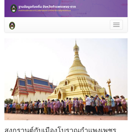
Toggle
navigati
สงกรานต์กับเมืองโบราณกำแพงเพชร