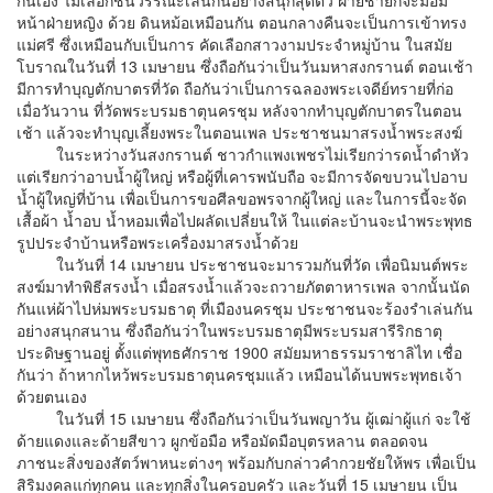
กันเอง ไม่เลือกชั้นวรรณะเล่นกันอย่างสนุกสุดตัว ฝ่ายชายก็จะมอม
หน้าฝ่ายหญิง ด้วย ดินหม้อเหมือนกัน ตอนกลางคืนจะเป็นการเข้าทรง
แม่ศรี ซึ่งเหมือนกับเป็นการ คัดเลือกสาวงามประจำหมู่บ้าน ในสมัย
โบราณในวันที่ 13 เมษายน ซึ่งถือกันว่าเป็นวันมหาสงกรานต์ ตอนเช้า
มีการทำบุญตักบาตรที่วัด ถือกันว่าเป็นการฉลองพระเจดีย์ทรายที่ก่อ
เมื่อวันวาน ที่วัดพระบรมธาตุนครชุม หลังจากทำบุญตักบาตรในตอน
เช้า แล้วจะทำบุญเลี้ยงพระในตอนเพล ประชาชนมาสรงน้ำพระสงฆ์
ในระหว่างวันสงกรานต์ ชาวกำแพงเพชรไม่เรียกว่ารดน้ำดำหัว
แต่เรียกว่าอาบน้ำผู้ใหญ่ หรือผู้ที่เคารพนับถือ จะมีการจัดขบวนไปอาบ
น้ำผู้ใหญ่ที่บ้าน เพื่อเป็นการขอศีลขอพรจากผู้ใหญ่ และในการนี้จะจัด
เสื้อผ้า น้ำอบ น้ำหอมเพื่อไปผลัดเปลี่ยนให้ ในแต่ละบ้านจะนำพระพุทธ
รูปประจำบ้านหรือพระเครื่องมาสรงน้ำด้วย
ในวันที่ 14 เมษายน ประชาชนจะมารวมกันที่วัด เพื่อนิมนต์พระ
สงฆ์มาทำพิธีสรงน้ำ เมื่อสรงน้ำแล้วจะถวายภัตตาหารเพล จากนั้นนัด
กันแห่ผ้าไปห่มพระบรมธาตุ ที่เมืองนครชุม ประชาชนจะร้องรำเล่นกัน
อย่างสนุกสนาน ซึ่งถือกันว่าในพระบรมธาตุมีพระบรมสารีริกธาตุ
ประดิษฐานอยู่ ตั้งแต่พุทธศักราช 1900 สมัยมหาธรรมราชาลิไท เชื่อ
กันว่า ถ้าหากไหว้พระบรมธาตุนครชุมแล้ว เหมือนได้นบพระพุทธเจ้า
ด้วยตนเอง
ในวันที่ 15 เมษายน ซึ่งถือกันว่าเป็นวันพญาวัน ผู้เฒ่าผู้แก่ จะใช้
ด้ายแดงและด้ายสีขาว ผูกข้อมือ หรือมัดมือบุตรหลาน ตลอดจน
ภาชนะสิ่งของสัตว์พาหนะต่างๆ พร้อมกับกล่าวคำกวยชัยให้พร เพื่อเป็น
สิริมงคลแก่ทุกคน และทุกสิ่งในครอบครัว และวันที่ 15 เมษายน เป็น