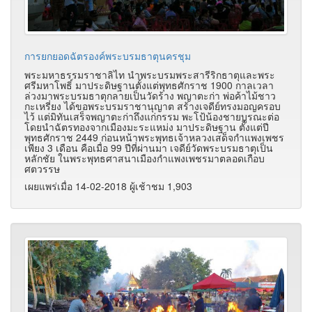
การยกยอดฉัตรองค์พระบรมธาตุนครชุม
พระมหาธรรมราชาลิไท นำพระบรมพระสารีริกธาตุและพระ
ศรีมหาโพธิ์ มาประดิษฐานตั้งแต่พุทธศักราช 1900 กาลเวลา
ล่วงมาพระบรมธาตุกลายเป็นวัดร้าง พญาตะก่า พ่อค้าไม้ชาว
กะเหรี่ยง ได้ขอพระบรมราชานุญาต สร้างเจดีย์ทรงมอญครอบ
ไว้ แต่มิทันเสร็จพญาตะก่าถึงแก่กรรม พะโป้น้องชายบูรณะต่อ
โดยนำฉัตรทองจากเมืองมะระแหม่ง มาประดิษฐาน ตั้งแต่ปี
พุทธศักราช 2449 ก่อนหน้าพระพุทธเจ้าหลวงเสด็จกำแพงเพชร
เพียง 3 เดือน คือเมื่อ 99 ปีที่ผ่านมา เจดีย์วัดพระบรมธาตุเป็น
หลักชัย ในพระพุทธศาสนาเมืองกำแพงเพชรมาตลอดเกือบ
ศตวรรษ
เผยแพร่เมื่อ 14-02-2018 ผู้เช้าชม 1,903