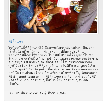
พิธีโกนจุก
ในปัจจุบันนี้พิธีโกนจุกได้เลือนหายไปจากสังคมไทย เนื่องจาก
เด็กไม่นิยมที่จะไว้ผมจุก เพราะความเปลี่ยนแปลงด้าน
วัฒนธรรมจึงทำให้พิธีกรรม ในสมัยโบราณได้สูญหายไป พิธี
โกนจุกจะกระทำเมื่อเด็กย่างเข้าวัยหนุ่มสาว หมายความว่า ชาย
จะมีอายุ 13 ปี ส่วนหญิงจะมีอายุ 11 ปี จึงมีการบอกกล่าวแก่
ญาติมิตรโดยเรียกว่า พิธีมงคลโกนจุก ในพิธีการสวดมนต์เย็น
ก่อนวันฤกษ์ 1 วัน วันรุ่งขึ้นเลี้ยงพระแล้วต้องตัดจุกเด็กตามเวลา
ฤกษ์ ในตอนบ่ายจะมีการเวียนเทียนสมโภชทำขวัญเด็กตามแบบ
พิธีพราหมณ์ โดยส่วนมากพิธีโกนจุกจะหาโอกาสทำร่วมกับพิธี
มงคลอื่นๆ เช่น การทำบุญขึ้นบ้านใหม่ การทำบุญวันเกิด
เป็นต้น
เผยแพร่เมื่อ 26-02-2017 ผู้เช้าชม 8,344