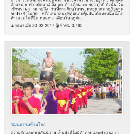
คือแรม ๑ ค่ำ เดือน ๘ ถึง ๑๕ ค่ำ เดือน ๑๑ ของทุกปี ดังนั้น วัน
เข้าพรรษา หมายถึง วันที่พระภิกษุในพระพุทธศาสนาอธิษฐาน
อยู่ประจำในวัด หรือเสนาสนะที่คุ้มแดดคุ้มฝนได้แห่งหนึ่งไม่ไป
ค้างแรมในที่อื่น ตลอด ๓ เดือนในฤดูฝน
เผยแพร่เมื่อ 23-02-2017 ผู้เช้าชม 3,485
วัฒนธรรมข้ามโลก
ความรักและบุเพสันนิวาส เป็นสิ่งที่ไม่มีคำตอบและคำถาม ว่า