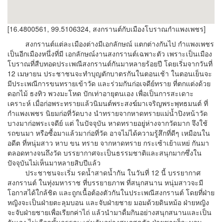
[16.4800561, 99.5106324, สงกรานต์กับเมืองโบราณกำแพงเพชร]
สงกรานต์แต่ละเมืองต่างมีเอกลักษณ์ แตกต่างกันไป กำแพงเพชร
เป็นอีกเมืองหนึ่งที่มี เอกลักษณ์งานสงกรานต์เฉพาะตัว เพราะเป็นเมือง
โบราณที่สืบทอดประเพณีสงกรานต์กันมาหลายร้อยปี โดยเริ่มจากวันที่
12 เมษายน ประชาชนจะทำบุญตักบาตรกันในตอนเช้า ในตอนเย็นจะ
มีประเพณีการขนทรายเข้าวัด และร่วมกันก่อเจดีย์ทราย ที่ตกแต่งด้วย
ดอกไม้ ธงทิว พวงมะโหด ปักเท่าอายุตนเอง เพื่อเป็นการสะเดาะ
เคราะห์ เมื่อก่อพระทรายแล้วนิมนต์พระสงฆ์มาเจริญพระพุทธมนต์ ที่
กำแพงเพชร นิยมก่อที่วัดบาง นำทรายจากหาดทรายแม่น้ำปิงหน้าวัด
บางมาก่อพระเจดีย์ แต่ ในปัจจุบัน หาดทรายอยู่ห่างจากวัดมาก จึงใช้
รถขนมา หรือซื้อมาแล้วมาก่อที่วัด อาจไม่ได้ความรู้สึกที่ดีๆ เหมือนใน
อดีต ที่หนุ่มสาว หาบ ขน ทราย จากหาดทราย กระเซ้าเย้าแหย่ กันมา
ตลอดทางจนถึงวัด บรรยากาศจะเป็นธรรมชาติและสนุกมากซึ่งใน
ปัจจุบันไม่เห็นมาหลายสิบปีแล้ว
ประชาชนจะเริ่ม รดน้ำสาดน้ำกัน ในวันที่ 12 นี้ บรรยากาศ
สงกรานต์ ในทุ่งมหาราช ที่บรรยายภาพ ที่สนุกสนาน หนุ่มสาวจะมี
โอกาสได้ใกล้ชิด และถูกเนื้อต้องตัวกันในประเพณีสงกรานต์ โดยที่ฝ่าย
หญิงจะเป็นฝ่ายตะลุมบอน และจับฝ่ายชาย มอมด้วยดินหม้อ ฝ่ายหญิง
จะจับฝ่ายชายเพื่อเรียกค่าไถ่ แล้วนำมาดื่มกินอย่างสนุกสนานและเป็น