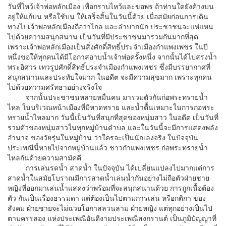
วันที่ไหว้เจ้าพ่อหลักเมือง เพื่อกราบไหว้และขอพร ถ้าท่านใดยังค้างบน
อยู่ให้แก้บน หรือใช้บน ให้เสร็จสิ้นในวันนี้ด้วย เมื่อสมัยก่อนการเดิน
ทางไปเจ้าพ่อหลักเมืองถือว่าไกล และลำบากนัก ประชาชนจะแห่แหน
ไปด้วยความสนุกสนาน เป็นวันที่มีประชาชนมารวมกันมากที่สุด
เพราะเจ้าพ่อหลักเมืองเป็นสิ่งศักดิ์สิทธิ์ประจำเมืองกำแพงเพชร ในปี
หนึ่งขอให้ทุกคนได้มีโอกาสอาบน้ำเจ้าพ่อครั้งหนึ่ง จากนั้นได้ไปสรงน้ำ
พระอิศวร เทวรูปศักดิ์สิทธิ์ประจำเมืองกำแพงเพชร ซึ่งมีบรรยากาศที่
สนุกสนานและประทับใจมาก ในอดีต จะมีความสุขมาก เพราะทุกคน
ไปด้วยความศรัทธาอย่างจริงใจ
จากนั้นประชาชนหลายหมื่นคน มารวมตัวกันก่อพระทรายน้ำ
ไหล ในบริเวณหน้าเมืองที่มีหาดทราย และน้ำตื้นเหมาะในการก่อพระ
ทรายน้ำไหลมาก วันนี้เป็นวันที่สนุกที่สุดของหนุ่มสาว ในอดีต เป็นวันที่
รวมตัวของหนุ่มสาวในทุกหมู่บ้านตำบล และในวันนี้จะมีการแสดงพลัง
อำนาจ ของวัยรุ่นในหมู่บ้าน ว่าใครจะเป็นนักเลงจริง ในปัจจุบัน
ประเพณีนี้หายไปจากหมู่บ้านแล้ว ชาวกำแพงเพชร ก่อพระทรายน้ำ
ไหลกันด้วยความสามัคคี
การเล่นรดน้ำ สาดน้ำ ในปัจจุบัน ได้เปลี่ยนแปลงไปมากแต่การ
สาดน้ำในสมัยโบราณมีการสาดน้ำเล่นน้ำกันอย่างไม่ถือตัวฝ่ายชาย
หญิงที่ออกมาเล่นน้ำแสดงว่าพร้อมที่จะสนุกสนานด้วย การถูกเนื้อต้อง
ตัว กันเป็นเรื่องธรรมดา แต่ต้องเป็นไปตามการเล่น หรือกติกา ของ
สังคม ฝ่ายชายจะไม่ฉวยโอกาสลวนลาม ฝ่ายหญิง แต่ทุกอย่างเป็นไป
ตามครรลอง แห่งประเพณีอันดีงามประเพณีสงกรานต์ เป็นภูมิปัญญาที่