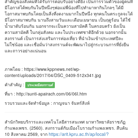
สำคัญของสังคมที่ได้รับการตอบรับอย่างดียิ่ง เป็นการรวมตัวของผู้คนที่
มีโอกาสได้พบกันในปีหนึ่งๆพ่อแม่พี่น้องที่ไปทำมาหากินไกลๆ ได้มี
โอกาสมาพบกันโดยเป็นสิ่งที่งดงามมากในปีหนึ่ง ทุกคนในตระกูลจะได้
มีโอกาสมาพบกัน นานถึงสามวันและเดือนเมษายน เป็นฤดูร้อน ได้ใช้
น้ำมาดับร้อนกัน นอกจากจะเป็นความสามัคคี ในครอบครัว ยังเป็น
ความสามัคคี ในกลุ่มสังคม และในประเทศชาติอีกด้วย นอกจากนั้น
สงกรานต์ เป็นการส่งเสริมการท่องเที่ยว ที่นำเงินเข้าประเทศปีละ
ไม่ใช่น้อย และเชื่อมั่นว่าสงกรานต์จะพัฒนาไปสู่กระบวนการที่ยั่งยืน
และถาวรอย่างแน่นอน
ภาพโดย : https://www.kppnews.net/wp-
content/uploads/2017/04/DSC_0409-512x341.jpg
คำสำคัญ :
ประเพณีสงกรานต์
ที่มา : http://sunti-apairach.com/06/06I.htm
รวบรวมและจัดทำข้อมูล : กาญจนา จันทร์สิงห์
สำนักวิทยบริการและเทคโนโลยีสารสนเทศ มาหาวิทยาลัยราชภัฏ
กำแพงเพชร. (2560). สงกรานต์กับเมืองโบราณกำแพงเพชร. สืบค้น
10 สิงหาคม 2569, จาก
https://arit.kpru.ac.th/ap/local/?