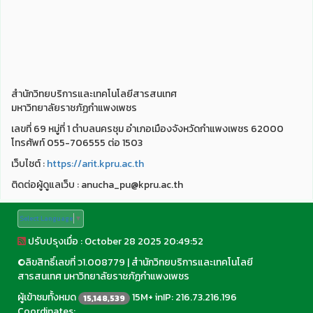
สำนักวิทยบริการและเทคโนโลยีสารสนเทศ
มหาวิทยาลัยราชภัฏกำแพงเพชร
เลขที่ 69 หมู่ที่ 1 ตำบลนครชุม อำเภอเมืองจังหวัดกำแพงเพชร 62000
โทรศัพท์ 055-706555 ต่อ 1503
เว็บไชต์ :
https://arit.kpru.ac.th
ติดต่อผู้ดูแลเว็บ : anucha_pu@kpru.ac.th
Select Language
▼
ปรับปรุงเมื่อ : October 28 2025 20:49:52
©
ลิขสิทธิ์เลขที่ ว1.008779
|
สำนักวิทยบริการและเทคโนโลยี
สารสนเทศ มหาวิทยาลัยราชภัฏกำแพงเพชร
ผู้เข้าชมทั้งหมด
15M+ inIP: 216.73.216.196
15,148,539
Coordinates: ,