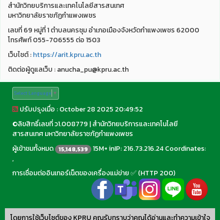
สำนักวิทยบริการและเทคโนโลยีสารสนเทศ
มหาวิทยาลัยราชภัฏกำแพงเพชร
เลขที่ 69 หมู่ที่ 1 ตำบลนครชุม อำเภอเมืองจังหวัดกำแพงเพชร 62000
โทรศัพท์ 055-706555 ต่อ 1503
เว็บไชต์ :
https://arit.kpru.ac.th
ติดต่อผู้ดูแลเว็บ : anucha_pu@kpru.ac.th
Select Language
▼
ปรับปรุงเมื่อ : October 28 2025 20:49:52
©
ลิขสิทธิ์เลขที่ ว1.008779
|
สำนักวิทยบริการและเทคโนโลยี
สารสนเทศ มหาวิทยาลัยราชภัฏกำแพงเพชร
ผู้เข้าชมทั้งหมด
15M+ inIP: 216.73.216.24 Coordinates:
15,148,539
,
การเชื่อมต่ออินเทอร์เน็ตของเครื่องแม่ข่าย ✅ (HTTP 200)
โดยการใช้เว็บไซต์ของ KPRU คุณรับทราบว่าคุณได้อ่านและทำความเข้าใจ