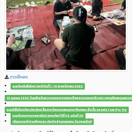
ดาวน์โหลด
แนะนำหนังสือใหม่ ประจำวันที่ 1-10 พฤศจิกายน 2562
13 ตุลาคม 2565 วันคล้ายวันสวรรคตพระบาทสมเด็จพระบรมชนกาธิเบศร มหาภูมิพลอดุลยเ
แนะนำสื่อโสตทัศนวัสดุใหม่ สื่อการเรียนการสอนภาษาจีนกลาง ฮั่น จื้อ กง แผ่น 1 และ Pin Yin
แนะนำบทความวารสารใหม่ ซอคเก้อร์ ปีที่ 50 ฉบับที่ 20
เชิญชวนเข้าร่วมกิจกรรม ประดิษฐ์ดอกกุหลาบ วันวาเลนไทน์