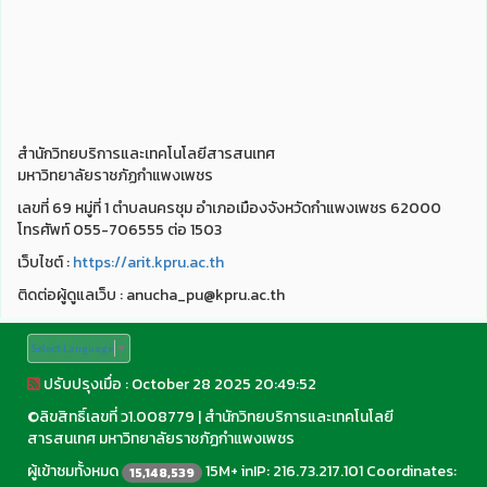
สำนักวิทยบริการและเทคโนโลยีสารสนเทศ
มหาวิทยาลัยราชภัฏกำแพงเพชร
เลขที่ 69 หมู่ที่ 1 ตำบลนครชุม อำเภอเมืองจังหวัดกำแพงเพชร 62000
โทรศัพท์ 055-706555 ต่อ 1503
เว็บไชต์ :
https://arit.kpru.ac.th
ติดต่อผู้ดูแลเว็บ : anucha_pu@kpru.ac.th
Select Language
▼
ปรับปรุงเมื่อ : October 28 2025 20:49:52
©
ลิขสิทธิ์เลขที่ ว1.008779
|
สำนักวิทยบริการและเทคโนโลยี
สารสนเทศ มหาวิทยาลัยราชภัฏกำแพงเพชร
ผู้เข้าชมทั้งหมด
15M+ inIP: 216.73.217.101 Coordinates:
15,148,539