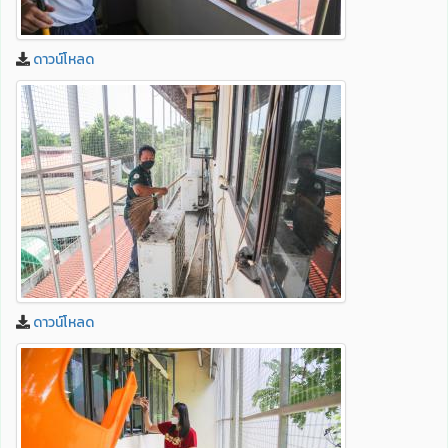
ดาวน์โหลด
ดาวน์โหลด