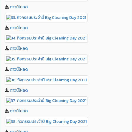
ดาวน์โหลด
ดาวน์โหลด
ดาวน์โหลด
ดาวน์โหลด
ดาวน์โหลด
ดาวน์โหลด
ดาวน์โหลด