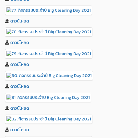
ดาวน์โหลด
ดาวน์โหลด
ดาวน์โหลด
ดาวน์โหลด
ดาวน์โหลด
ดาวน์โหลด