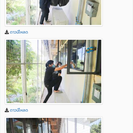
ดาวน์โหลด
ดาวน์โหลด