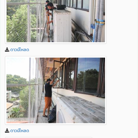
ดาวน์โหลด
ดาวน์โหลด