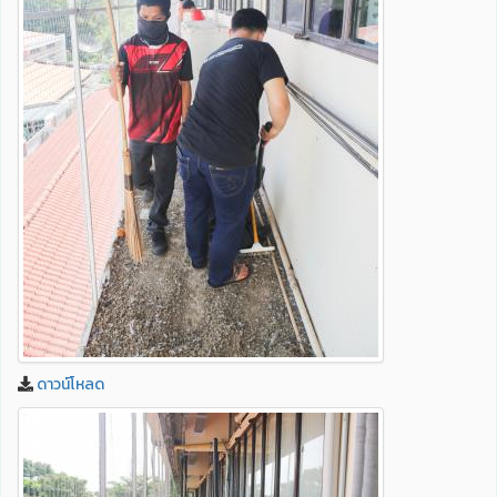
ดาวน์โหลด