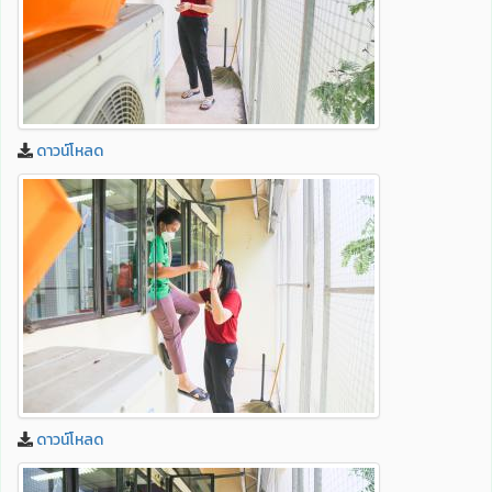
ดาวน์โหลด
ดาวน์โหลด