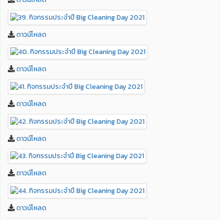
ดาวน์โหลด
ดาวน์โหลด
ดาวน์โหลด
ดาวน์โหลด
ดาวน์โหลด
ดาวน์โหลด