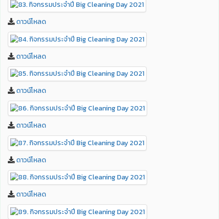
ดาวน์โหลด
ดาวน์โหลด
ดาวน์โหลด
ดาวน์โหลด
ดาวน์โหลด
ดาวน์โหลด