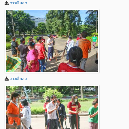
ดาวน์โหลด
ดาวน์โหลด