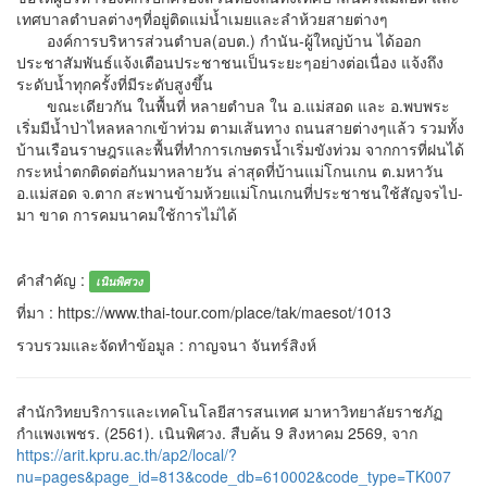
เทศบาลตำบลต่างๆที่อยู่ติดแม่น้ำเมยและลำห้วยสายต่างๆ
องค์การบริหารส่วนตำบล(อบต.) กำนัน-ผู้ใหญ่บ้าน ได้ออก
ประชาสัมพันธ์แจ้งเตือนประชาชนเป็นระยะๆอย่างต่อเนื่อง แจ้งถึง
ระดับน้ำทุกครั้งที่มีระดับสูงขึ้น
ขณะเดียวกัน ในพื้นที่ หลายตำบล ใน อ.แม่สอด และ อ.พบพระ
เริ่มมีน้ำป่าไหลหลากเข้าท่วม ตามเส้นทาง ถนนสายต่างๆแล้ว รวมทั้ง
บ้านเรือนราษฎรและพื้นที่ทำการเกษตรน้ำเริ่มขังท่วม จากการที่ฝนได้
กระหน่ำตกติดต่อกันมาหลายวัน ล่าสุดที่บ้านแม่โกนเกน ต.มหาวัน
อ.แม่สอด จ.ตาก สะพานข้ามห้วยแม่โกนเกนที่ประชาชนใช้สัญจรไป-
มา ขาด การคมนาคมใช้การไม่ได้
คำสำคัญ :
เนินพิศวง
ที่มา : https://www.thai-tour.com/place/tak/maesot/1013
รวบรวมและจัดทำข้อมูล : กาญจนา จันทร์สิงห์
สำนักวิทยบริการและเทคโนโลยีสารสนเทศ มาหาวิทยาลัยราชภัฏ
กำแพงเพชร. (2561). เนินพิศวง. สืบค้น 9 สิงหาคม 2569, จาก
https://arit.kpru.ac.th/ap2/local/?
nu=pages&page_id=813&code_db=610002&code_type=TK007