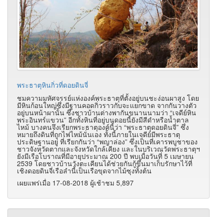
พระธาตุหินกิ่วที่ดอยดินจี่
ชมความมหัศจรรย์แห่งองค์พระธาตุที่ตั้งอยู่บนชะง่อนผาสูง โดย
มีหินก้อนใหญ่ซึ่งมีฐานคอดกิ่วราวกับจะแยกขาด จากกันวางตัว
อยู่บนหน้าผานั้น ซึ่งชาวบ้านต่างพากันขนานนามว่า “เจดีย์หิน
พระอินทร์แขวน” อีกทั้งหินที่อยู่บนดอยนี้ยังมีสีดำหรือน้ำตาล
ไหม้ บางคนจึงเรียกพระธาตุองค์นี้ว่า “พระธาตุดอยดินจี่” ซึ่ง
หมายถึงดินที่ถูกไฟไหม้นั่นเอง ทั้งนี้ภายในเจดีย์มีพระธาตุ
ประดิษฐานอยู่ ที่เรียกกันว่า “พญาล่อง” ซึ่งเป็นที่เคารพบูชาของ
ชาวจังหวัดตากและจังหวัดใกล้เคียง และในบริเวณวัดพระธาตุฯ
ยังมีเรือโบราณที่มีอายุประมาณ 200 ปี พบเมื่อวันที่ 5 เมษายน
2539 โดยชาวบ้านวังตะเคียนได้ช่วยกันกู้ขึ้นมาเก็บรักษาไว้ที่
เชิงดอยดินจี่เรือลำนี้เป็นเรือขุดจากไม้ซุงทั้งต้น
เผยแพร่เมื่อ 17-08-2018 ผู้เช้าชม 5,897