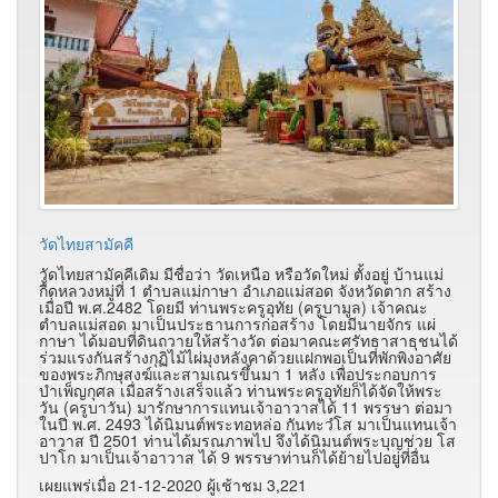
วัดไทยสามัคคี
วัดไทยสามัคคีเดิม มีชื่อว่า วัดเหนือ หรือวัดใหม่ ตั้งอยู่ บ้านแม่
กื้ดหลวงหมู่ที่ 1 ตำบลแม่กาษา อำเภอแม่สอด จังหวัดตาก สร้าง
เมื่อปี พ.ศ.2482 โดยมี ท่านพระครูอุทัย (ครูบามูล) เจ้าคณะ
ตำบลแม่สอด มาเป็นประธานการก่อสร้าง โดยมีนายจักร แผ่
กาษา ได้มอบที่ดินถวายให้สร้างวัด ต่อมาคณะศรัทธาสาธุชนได้
ร่วมแรงกันสร้างกุฏิไม้ไผ่มุงหลังคาด้วยแฝกพอเป็นที่พักพิงอาศัย
ของพระภิกษุสงฆ์และสามเณรขึ้นมา 1 หลัง เพื่อประกอบการ
บำเพ็ญกุศล เมื่อสร้างเสร็จแล้ว ท่านพระครูอุทัยก็ได้จัดให้พระ
วัน (ครูบาวัน) มารักษาการแทนเจ้าอาวาสได้ 11 พรรษา ต่อมา
ในปี พ.ศ. 2493 ได้นิมนต์พระทอหล่อ กันทะวํโส มาเป็นแทนเจ้า
อาวาส ปี 2501 ท่านได้มรณภาพไป จึงได้นิมนต์พระบุญช่วย โส
ปาโก มาเป็นเจ้าอาวาส ได้ 9 พรรษาท่านก็ได้ย้ายไปอยู่ที่อื่น
เผยแพร่เมื่อ 21-12-2020 ผู้เช้าชม 3,221