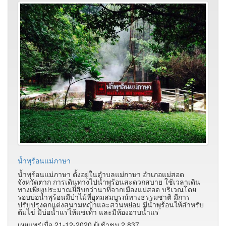
น้ำพุร้อนแม่ภาษา
น้ำพุร้อนแม่ภาษา ตั้งอยู่ในตำบลแม่กาษา อำเภอแม่สอด
จังหวัดตาก การเดินทางไปน้ำพุร้อนสะดวกสบาย ใช้เวลาเดิน
ทางเพียงประมาณยี่สิบกว่านาทีจากเมืองแม่สอด บริเวณโดย
รอบบ่อน้ำพุร้อนมีป่าไม้ที่อุดมสมบูรณ์ทางธรรมชาติ มีการ
ปรับปรุงตกแต่งสนามหญ้าและสวนหย่อม มีน้ำพุร้อนให้สำหรับ
ต้มไข่ มีบ่อน้ำแร่ให้แช่เท้า และมีห้องอาบน้ำแร่
เผยแพร่เมื่อ 21-12-2020 ผู้เช้าชม 2,837