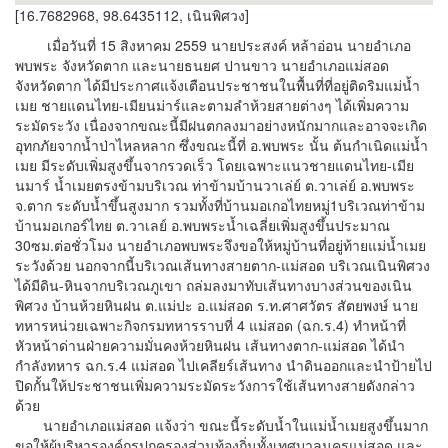
[16.7682968, 98.6435112, เนินพิศวง]
เมื่อวันที่ 15 สิงหาคม 2559 นายประสงค์ หล้าอ่อน นายอำเภอ
พบพระ จังหวัดตาก และนายธนยศ ปานขาว นายอำเภอแม่สอด
จังหวัดตาก ได้มีประกาศแจ้งเตือนประชาชนในพื้นที่ที่อยู่ติดริมแม่น้ำ
เมย ชายแดนไทย-เมียนม่าร์และตามลำห้วยสายต่างๆ ได้เพิ่มความ
ระมัดระวัง เนื่องจากขณะนี้มีฝนตกลงมาอย่างหนักมากและอาจจะเกิด
อุทกภัยจากน้ำป่าไหลหลาก ซึ่งขณะนี้ที่ อ.พบพระ นั้น ต้นกำเนิดแม่น้ำ
เมย มีระดับเพิ่มสูงขึ้นจากรวดเร็ว โดยเฉพาะแนวชายแดนไทย-เมีย
นมาร์ น้ำเมยตรงข้ามบริเวณ ท่าข้ามบ้านวาเล่ย์ ต.วาเล่ย์ อ.พบพระ
จ.ตาก ระดับน้ำขึ้นสูงมาก รวมทั้งที่บ้านมอเกอไทยหมู่1บริเวณท่าข้าม
บ้านมอเกอร์ไทย ต.วาเลย์ อ.พบพระน้ำเฉลี่ยเพิ่มสูงขึ้นประมาณ
30ซม.ต่อชั่วโมง นายอำเภอพบพระจึงขอให้หมู่บ้านที่อยู่ท้ายแม่น้ำเมย
ระวังด้วย นอกจากนี้บริเวณเส้นทางสายตาก-แม่สอด บริเวณเนินพิศวง
ได้มีดิน-หินจากบริเวณภูเขา ถล่มลงมาทับเส้นทางบางส่วนของเนิน
พิศวง บ้านห้วยหินฝน ต.แม่ปะ อ.แม่สอด ร.ท.ศาศวัตร สัตยพงษ์ นาย
ทหารหน่วยเฉพาะกิจกรมทหารราบที่ 4 แม่สอด (ฉก.ร.4) ทำหน้าที่
หัวหน้าด่านฝ่ายความมั่นคงห้วยหินฝน เส้นทางตาก-แม่สอด ได้นำ
กำลังทหาร ฉก.ร.4 แม่สอด ไปเคลียร์เส้นทาง นำดินออกและนำป้ายไป
ปิดกั้นให้ประชาชนเพิ่มความระมัดระวังการใช้เส้นทางสายดังกล่าว
ด้วย
นายอำเภอแม่สอด แจ้งว่า ขณะนี้ระดับน้ำในแม่น้ำเมยสูงขึ้นมาก
ขอให้ผู้บริหารองค์กรปกครองส่วนท้องถิ่นทั้งเทศบาลนครแม่สอด และ