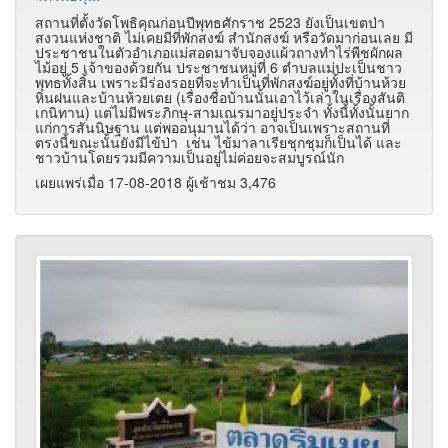
สถานที่ตั้งวัดโพธิคุณก่อนปีพุทธศักราช 2523 ยังเป็นเขตป่า
สงวนแห่งชาติ ไม่เคยมีที่พักสงฆ์ สำนักสงฆ์ หรือวัดมาก่อนเลย มี
ประชาชนในตัวอำเภอแม่สอดมาจับจองแผ้วถางทำไร่พืชผักผล
ไม้อยู่ 5 เจ้าของด้วยกัน ประชาชนหมู่ที่ 6 ตำบลแม่ปะเป็นชาว
พุทธทั้งสิ้น เพราะมีร่องรอยที่จะทำเป็นที่พักสงฆ์อยู่ทั้งที่บ้านห้วย
หินฝนและบ้านห้วยเตย (เรื่องชื่อบ้านนั้นเอาไว้เล่าในเรื่องสันติ
เกนิทาน) แต่ไม่มีพระภิกษุ-สามเณรมาอยู่ประจำ ทั้งนี้ทั้งนั้นยาก
แก่การสันนิษฐาน แต่พออนุมานได้ว่า อาจเป็นเพราะสถานที่
ตรงนี้ขณะนั้นยังมีไข้ป่า เช่น ไข้มาลาเรียชุกชุมก็เป็นได้ และ
ชาวบ้านโดยรวมมีความเป็นอยู่ไม่ค่อยจะสมบูรณ์นัก
เผยแพร่เมื่อ 17-08-2018 ผู้เช้าชม 3,476