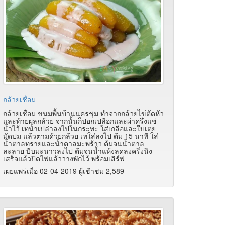
กล้วยเชื่อม
กล้วยเชื่อม ขนมพื้นบ้านนครชุม ทำจากกล้วยไข่ตัดหัว
และท้ายผลกล้วย จากนั้นก็ปอกเปลือกและผ่าครึ่งแช่
น้ำไว้ เทน้ำเปล่าลงไปในกระทะ ใส่เกลือและใบเตย
มัดปม แล้วตามด้วยกล้วย เทใส่ลงไป ต้ม 15 นาที ใส่
น้ำตาลทรายและน้ำตาลมะพร้าว ต้มจนน้ำตาล
ละลาย บีบมะนาวลงไป ต้มจนน้ำแห้งลดลงครึ่งนึง
เสร็จแล้วปิดไฟแล้ววางพักไว้ พร้อมเสิร์ฟ
เผยแพร่เมื่อ 02-04-2019 ผู้เช้าชม 2,589