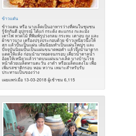
ข้าวแต๋น
ข้าวแตน หรือ นางเล็ดเป็นอาหารว่างที่คนในชุมชน
รู้จักกันดี อุปกรณ์ ได้แก่ กระด้ง ตะแกรง กะละมัง
เตาไฟ หวดไม้ ที่พิมพ์รูปวงกลม กระทะ เตาอบ ถุง และ
ผ้าขาวบาง เครื่องปรุงประกอบด้วย ข้าวเหนียวนึ่งให้
สุก แล้วปั้นเป็นแผ่น เดิมนิยมทำเป็นแผ่นใหญ่ๆ และ
ปัจจุบันนิยมปั้นเป็นแผ่นขนาดพอคำ แล้วจึงนำมาตาก
แดดให้แห้ง ก่อนนำมาทอดจนกรอบ เคี่ยวน้ำตาลน้ำ
อ้อยให้เหนียวแล้วราดบนแผ่นนางเล็ด บางบ้านโรย
หน้าด้วยเมล็ดทานตะวัน งาดำ หรือเมล็ดแตงโม เพื่อ
เพิ่มรสชาติกรอบ หอม หวาน เหมาะสำหรับรับ
ประทานเป็นของว่าง
เผยแพร่เมื่อ 13-03-2018 ผู้เช้าชม 6,115