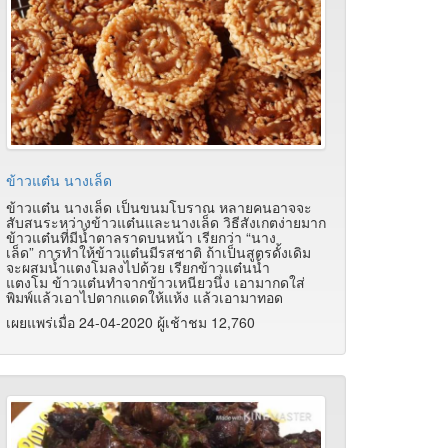
ข้าวแต๋น นางเล็ด
ข้าวแต๋น นางเล็ด เป็นขนมโบราณ หลายคนอาจจะ
สับสนระหว่างข้าวแต๋นและนางเล็ด
วิธีสังเกตง่ายมาก
ข้าวแต๋นที่มีน้ำตาลราดบนหน้า
เรียกว่า “นาง
เล็ด” การทำให้ข้าวแต๋นมีรสชาติ ถ้าเป็นสูตรดั้งเดิม
จะผสมน้ำแตงโมลงไปด้วย เรียกข้าวแต๋นน้ำ
แตงโม
ข้าวแต๋นทำจากข้าวเหนียวนึ่ง เอามากดใส่
พิมพ์แล้วเอาไปตากแดดให้แห้ง แล้วเอามาทอด
เผยแพร่เมื่อ 24-04-2020 ผู้เช้าชม 12,760