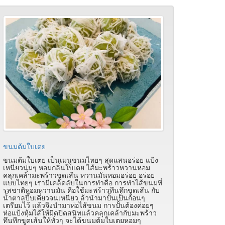
ขนมต้มใบเตย
ขนมต้มใบเตย เป็นเมนูขนมไทยๆ สุดแสนอร่อย แป้ง
เหนียวนุ่มๆ หอมกลิ่นใบเตย ไส้มะพร้าวหวานหอม
คลุกเคล้ามะพร้าวขูดเส้น หวานมันหอมอร่อย อร่อย
แบบไทยๆ เรามีเคล็ดลับในการทำคือ การทำไส้ขนมที่
รสชาติหอมหวานมัน คือใช้มะพร้าวทึนทึกขูดเส้น กับ
น้ำตาลปี๊บเคี่ยวจนเหนียว ล้วนำมาปั้นเป็นก้อนๆ
เตรียมไว้ แล้วจึงนำมาห่อไส้ขนม การปั้นต้องค่อยๆ
ห่อแป้งหุ้มไส้ให้มิดปิดสนิทแล้วคลุกเคล้ากับมะพร้าว
ทึนทึกขูดเส้นให้ทั่วๆ จะได้ขนมต้มใบเตยหอมๆ