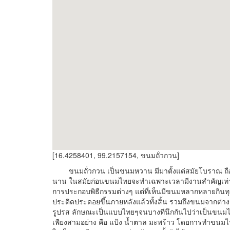
[16.4258401, 99.2157154, ขนมถั่วกวน]
ขนมถั่วกวน เป็นขนมหวาน มีมาตั้งแต่สมัยโบราณ ถือเป
นาน ในสมัยก่อนขนมไทยจะทำเฉพาะเวลามีงานสำคัญเท่า
การประกอบพิธีกรรมต่างๆ แต่ที่เห็นมีขนมหลากหลายกินทุก
ประดิดประดอยขึ้นภายหลังแล้วทั้งสิ้น รวมถึงขนมจากต่างช
รูปรส ลักษณะเป็นแบบไทยๆจนบางทีนึกกันไปว่าเป็นขนมไทยแ
เพียงสามอย่าง คือ แป้ง น้ำตาล มะพร้าว โดยการทำขนมไ