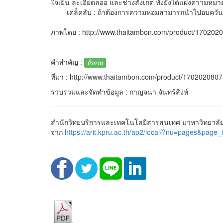
ใจเย็น ละเอียดลออ และช่างสังเกต ทั้งยังได้แฝงความหมา
เคล็ดลับ : ถ้าต้องการความหอมสามารถนำไปอบควันเท
ภาพโดย : http://www.thaitambon.com/product/170202
คำสำคัญ :
ถั่วกวน
ที่มา : http://www.thaitambon.com/product/170202080
รวบรวมและจัดทำข้อมูล : กาญจนา จันทร์สิงห์
สำนักวิทยบริการและเทคโนโลยีสารสนเทศ มาหาวิทยาลัยร
จาก
https://arit.kpru.ac.th/ap2/local/?nu=pages&p