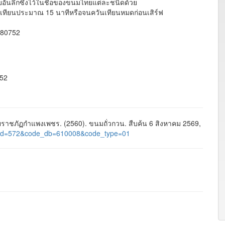
ยอันลึกซึ้งไว้ในชื่อของขนมไทยแต่ละชนิดด้วย
ียนประมาณ 15 นาทีหรือจนควันเทียนหมดก่อนเสิร์ฟ
080752
752
าชภัฏกำแพงเพชร. (2560). ขนมถั่วกวน. สืบค้น 6 สิงหาคม 2569,
age_id=572&code_db=610008&code_type=01