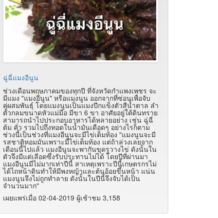
ฉู่ฉี่แมงอีนูน
ช่วงเดือนพฤษภาคมของทุกปี ที่จังหวัดกำแพงเพชร จะ
มีแมง "แมงอีนูน" หรือแมงนูน ออกจากที่ซ่อนเพื่อจับ
คู่ผสมพันธุ์ โดยแมงนูนเป็นแมงปีกแข็งตัวสีน้ำตาล ลำ
ตัวกลมขนาดหัวแม่มือ มีขา 6 ขา อาศัยอยู่ใต้ดินทราย
สามารถนำไปประกอบอาหารได้หลายอย่าง เช่น ฉู่ฉี่
ต้ม คั่ว รวมไปถึงทอดในน้ำมันเดือดๆ อย่างไรก็ตาม
ช่วงนี้เป็นช่วงที่แมงอีนูนจะมีไข่เต็มท้อง "แมงนูนจะมี
รสชาติหอมมันเพราะมีไข่เต็มท้อง แต่ถ้าล่วงเลยจาก
เดือนนี้ไปแล้ว แมงอีนูนจะพากันขุดรูวางไข่ ดังนั้นใน
ตัวจึงมีแต่เลือดซึ่งรับประทานไม่ได้ โดยปีที่ผ่านมา
แมงอีนูนมีไม่มากเท่าปีนี้ สาเหตุเพราะปีนี้เกษตรกรไม่
ได้ไถหน้าดินทำให้มีพงหญ้าและต้นอ้อยขึ้นหน้า แน่น
แมงนูนจึงไม่ถูกทำลาย ดังนั้นในปีนี้จึงจับได้เป็น
จำนวนมาก"
เผยแพร่เมื่อ 02-04-2019 ผู้เช้าชม 3,158