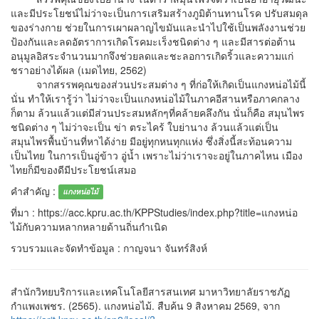
และมีประโยชน์ไม่ว่าจะเป็นการเสริมสร้างภูมิต้านทานโรค ปรับสมดุล
ของร่างกาย ช่วยในการเผาผลาญไขมันและนำไปใช้เป็นพลังงานช่วย
ป้องกันและลดอัตราการเกิดโรคมะเร็งชนิดต่าง ๆ และมีสารต่อต้าน
อนุมูลอิสระจำนวนมากจึงช่วยลดและชะลอการเกิดริ้วและความแก่
ชราอย่างได้ผล (เมดไทย, 2562)
จากสรรพคุณของส่วนประสมต่าง ๆ ที่ก่อให้เกิดเป็นแกงหน่อไม้นี้
นั่น ทำให้เรารู้ว่า ไม่ว่าจะเป็นแกงหน่อไม้ในภาคอีสานหรือภาคกลาง
ก็ตาม ล้วนแล้วแต่มีส่วนประสมหลักๆที่คล้ายคลึงกัน นั่นก็คือ สมุนไพร
ชนิดต่าง ๆ ไม่ว่าจะเป็น ข่า ตระไคร้ ใบย่านาง ล้วนแล้วแต่เป็น
สมุนไพรพื้นบ้านที่หาได้ง่าย มีอยู่ทุกหนทุกแห่ง ซึ่งสิ่งนี้สะท้อนความ
เป็นไทย ในการเป็นอู่ข้าว อู่น้ำ เพราะไม่ว่าเราจะอยู่ในภาคไหน เมือง
ไทยก็มีของดีมีประโยชน์เสมอ
คำสำคัญ :
แกงหน่อไม้
ที่มา : https://acc.kpru.ac.th/KPPStudies/index.php?title=แกงหน่อ
ไม้กับความหลากหลายด้านถิ่นกำเนิด
รวบรวมและจัดทำข้อมูล : กาญจนา จันทร์สิงห์
สำนักวิทยบริการและเทคโนโลยีสารสนเทศ มาหาวิทยาลัยราชภัฏ
กำแพงเพชร. (2565). แกงหน่อไม้. สืบค้น 9 สิงหาคม 2569, จาก