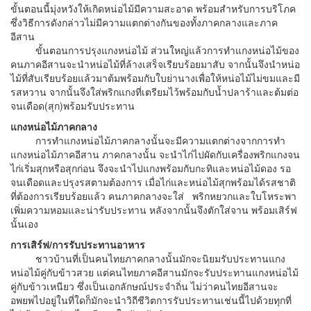
ขั้นตอนนี้มุ่งหวังให้เกิดหน่อไม้มีความสะอาด พร้อมสำหรับการบริโภค
ซึ่งวิธีการดังกล่าวไม่มีความแตกต่างกันของทั้งภาคกลางและภาค
อีสาน
ขั้นตอนการปรุงแกงหน่อไม้ ส่วนใหญ่แล้วการทำแกงหน่อไม้ของ
คนภาคอีสานจะนำหน่อไม้ที่ล้างเสร็จเรียบร้อยมาสับ จากนั้นจึงนำหน่อ
ไม้ที่สับเรียบร้อยแล้วมาต้มพร้อมกับใบย่านางเพื่อให้หน่อไม้ไม่ขมและมี
รสหวาน จากนั้นจึงใส่พริกแกงที่เตรียมไว้พร้อมกับน้ำปลาร้าและต้มต่อ
จนเดือด(สุก)พร้อมรับประทาน
แกงหน่อไม้ภาคกลาง
การทำแกงหน่อไม้ภาคกลางนั้นจะมีความแตกต่างจากการทำ
แกงหน่อไม้ภาคอีสาน ภาคกลางนั้น จะนำไก่ไปผัดกับเครื่องพริกแกงจน
ไก่เริ่มสุกหรือสุกก่อน จึงจะนำไปแกงพร้อมกับกะทิและหน่อไม้ดอง รอ
จนเดือดและปรุงรสตามต้องการ เมื่อไก่และหน่อไม้สุกพร้อมได้รสชาติ
ที่ต้องการเรียบร้อยแล้ว คนภาคกลางจะใส่ พริกหยวกและใบโหระพา
เพิ่มความหอมและน่ารับประทาน หลังจากนั้นจึงตักใส่จาน พร้อมเสิร์ฟ
นั้นเอง
การเสิร์ฟ/การรับประทานอาหาร
ชาวบ้านที่เป็นคนไทยภาคกลางนั้นมักจะนิยมรับประทานแกง
หน่อไม้คู่กับข้าวสวย แต่คนไทยภาคอีสานมักจะรับประทานแกงหน่อไม้
คู่กับข้าวเหนียว ซึ่งเป็นเอกลักษณ์ประจำถิ่น ไม่ว่าคนไทยอีสานจะ
อพยพไปอยู่ในที่ใดก็มักจะนำวิถีชีวิตการรับประทานเช่นนี้ไปด้วยทุกที่