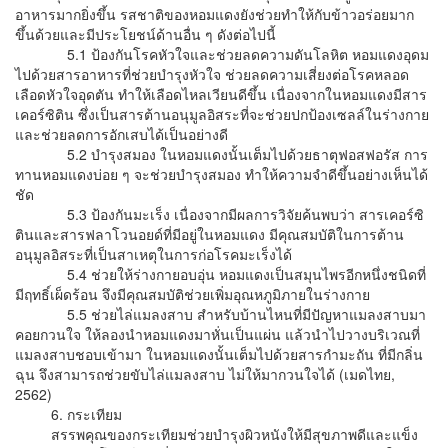
อาหารมากยิ่งขึ้น รสชาติของหอมแดงยังช่วยทำให้กับข้าวอร่อยมาก
ขึ้นด้วยและมีประโยชน์ด้านอื่น ๆ ดังต่อไปนี้
5.1 ป้องกันโรคหัวใจและช่วยลดความดันโลหิต หอมแดงอุดม
ไปด้วยสารอาหารที่ช่วยบำรุงหัวใจ ช่วยลดความเสี่ยงต่อโรคหลอด
เลือดหัวใจอุดตัน ทำให้เลือดไหลเวียนดีขึ้น เนื่องจากในหอมแดงมีสาร
เคอร์ซิติน ซึ่งเป็นสารต้านอนุมูลอิสระที่จะช่วยปกป้องเซลล์ในร่างกาย
และช่วยลดการอักเสบได้เป็นอย่างดี
5.2 บำรุงสมอง ในหอมแดงนั้นเต็มไปด้วยธาตุฟอสฟอรัส การ
ทานหอมแดงบ่อย ๆ จะช่วยบำรุงสมอง ทำให้ความจำดีขึ้นอย่างเห็นได้
ชัด
5.3 ป้องกันมะเร็ง เนื่องจากมีผลการวิจัยค้นพบว่า สารเคอร์ซิ
ตินและสารฟลาโวนอยด์ที่มีอยู่ในหอมแดง มีคุณสมบัติในการต้าน
อนุมูลอิสระที่เป็นสาเหตุในการก่อโรคมะเร็งได้
5.4 ช่วยให้ร่างกายอบอุ่น หอมแดงเป็นสมุนไพรอีกหนึ่งชนิดที่
มีฤทธิ์เผ็ดร้อน จึงมีคุณสมบัติช่วยเพิ่มอุณหภูมิภายในร่างกาย
5.5 ช่วยไล่แมลงสาบ สำหรับบ้านไหนที่มีปัญหาแมลงสาบมา
คอยกวนใจ ให้ลองนำหอมแดงมาหั่นเป็นแผ่น แล้วนำไปวางบริเวณที่
แมลงสาบชอบเข้ามา ในหอมแดงนั้นเต็มไปด้วยสารกำมะถัน ที่มีกลิ่น
ฉุน จึงสามารถช่วยขับไล่แมลงสาบ ไม่ให้มากวนใจได้ (เมดไทย,
2562)
6. กระเทียม
สรรพคุณของกระเทียมช่วยบำรุงผิวหนังให้มีสุขภาพดีและแข็ง