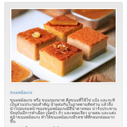
ขนมหม้อแกง
ขนมหม้อแกง หรือ ขนมกุมภมาศ คือขนมที่ใช้ไข่ แป้ง และกะทิ
เป็นส่วนประกอบสำคัญ นำผสมกันในถาดตามสัดส่วน แล้วจึง
นำไปอบจนหน้าของขนมหม้อแกงมีสีน้ำตาลทอง น่ารับประทาน
ปัจจุบันมีการทำเผือก เม็ดบัว ถั่ว และหอมเจียว มาผสม และแต่ง
หน้าขนมหม้อแกง ทำให้ขนมหม้อแกงมีรสชาติที่กลมกล่อมมาก
ขึ้น