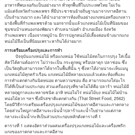
อาหารที่พบเจอกันเป็นอย่างมาก ทั่วทุกพื้นที่ในประเทศไทย ไม่เว้น
แม้แต่จังหวัดกำแพงเพชร ที่มีประชาชนย้ายถิ่นฐานมาจากภาคอีสาน
เป็นจำนวนมาก และได้นำเอาอาหารท้องถิ่นอย่างแกงหน่อหรือแกงลาว
มายังพื้นที่กำแพงเพชรด้วย นอกจากนั้นแล้วแกงหน่อไม้เป็นที่นิยมของ
ชุมชนบ้านหนองกองพัฒนา ตำบลนาบ่อคำ อำเภอเมือง จังหวัด
กำแพงเพชร เนื่องจากหมู่บ้าน มีการปลูกหน่อไม้เลี้ยงค่อนข้างมากแกง
หน่อไม้จึงเป็นที่นิยมเพราะหากินได้ง่ายมาก
การเตรียมเครื่องปรุงและการทำ
ปัจจุบันแกงหน่อไม้ หรือแกงหน่อ ใช้หน่อไม้สดในการปรุง ใส่เนื้อ
สัตว์ได้ตามต้องการ ไม่ว่าจะเป็น กระดูกหมู หรือปลาดุก ปลาช่อน ซึ่ง
เป็นวัตถุดิบสามารถหาได้จากในพื้นที่นั้น ๆ ซึ่งหาได้ง่ายน่าจะเห็นเมนู
แกงหน่อไม้ทุกครัวเรือน แกงหน่อไม้มีหลายแบบแล้วแต่ละท้องที่และ
การทำแตกต่างกันนิดหน่อย ตามความชอบ คือ สามารถแกงใส่อะไร
ก็ได้ที่เป็นส่วนประกอบ ส่วนเครื่องปรุงที่ขาดไม่ได้คือ ปลาร้า หน่อไม้มี
หลายฤดูกาลและหลายชนิด อาทิ หน่อไม่ไร่ หน่อไม้บง หน่อไม้ไผ่บ้าน
หน่อไม้ฮวก ฯลฯ ซึ่งมีรสชาติแตกต่างกัน (Thai Street Food, 2562)
โดยมีวิธีการเตรียมเครื่องปรุงแกงหน่อไม้ของภาคอีสานและภาคกลาง
โดยส่วนใหญ่ภาคอีสานจะเน้นน้ำปลาร้าและน้ำใบย่านางแต่ภาค
กลางจะเน้นน้ำกะทิเป็นส่วนประกอบหลักดังตารางที่ 1
ตารางที่ 1 แสดงอัตราส่วนผสมเครื่องปรุงแกงหน่อไม้และเครื่องพริก
แกงของภาคกลางและภาคอีสาน