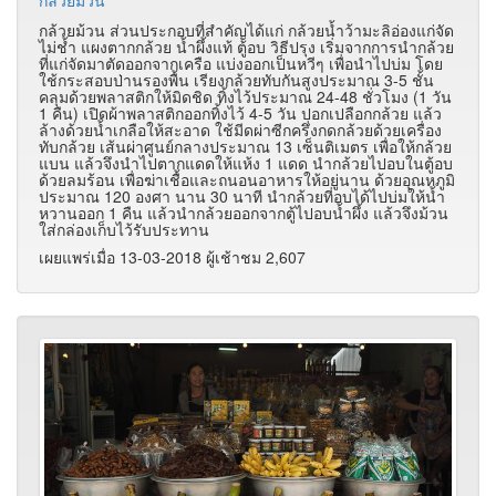
กล้วยม้วน ส่วนประกอบที่สำคัญได้แก่ กล้วยน้ำว้ามะลิอ่องแก่จัด
ไม่ช้ำ แผงตากกล้วย น้ำผึ้งแท้ ตู้อบ วิธีปรุง เริ่มจากการนำกล้วย
ที่แก่จัดมาตัดออกจากเครือ แบ่งออกเป็นหวีๆ เพื่อนำไปบ่ม โดย
ใช้กระสอบป่านรองพื้น เรียงกล้วยทับกันสูงประมาณ 3-5
ชั้น
คลุมด้วยพลาสติกให้มิดชิด ทิ้งไว้ประมาณ 24-48
ชั่วโมง (1 วัน
1 คืน) เปิดผ้าพลาสติกออกทิ้งไว้ 4-5
วัน ปอกเปลือกกล้วย แล้ว
ล้างด้วยน้ำเกลือให้สะอาด ใช้มีดผ่าซีกครึ่งกดกล้วยด้วยเครื่อง
ทับกล้วย เส้นผ่าศูนย์กลางประมาณ 13 เซ็นติเมตร เพื่อให้กล้วย
แบน แล้วจึงนำไปตากแดดให้แห้ง 1 แดด นำกล้วยไปอบในตู้อบ
ด้วยลมร้อน เพื่อฆ่าเชื้อและถนอนอาหารให้อยู่นาน ด้วยอุณหภูมิ
ประมาณ 120 องศา นาน 30 นาที นำกล้วยที่อบได้ไปบ่มให้น้ำ
หวานออก 1 คืน แล้วนำกล้วยออกจากตู้ไปอบน้ำผึ้ง แล้วจึงม้วน
ใส่กล่องเก็บไว้รับประทาน
เผยแพร่เมื่อ 13-03-2018 ผู้เช้าชม 2,607