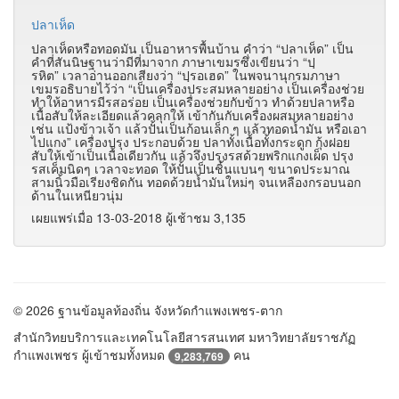
ปลาเห็ด
ปลาเห็ดหรือทอดมัน เป็นอาหารพื้นบ้าน คำว่า
“
ปลาเห็ด
”
เป็น
คำที่สันนิษฐานว่ามีที่มาจาก ภาษาเขมรซึ่งเขียนว่า
“
ปฺ
รหิต
”
เวลาอ่านออกเสียงว่า
“
ปฺรอเฮด
”
ในพจนานุกรมภาษา
เขมรอธิบายไว้ว่า
“
เป็นเครื่องประสมหลายอย่าง เป็นเครื่องช่วย
ทำให้อาหารมีรสอร่อย เป็นเครื่องช่วยกับข้าว ทำด้วยปลาหรือ
เนื้อสับให้ละเอียดแล้วคลุกให้ เข้ากันกับเครื่องผสมหลายอย่าง
เช่น แป้งข้าวเจ้า แล้วปั้นเป็นก้อนเล็ก ๆ แล้วทอดน้ำมัน หรือเอา
ไปแกง
”
เครื่องปรุง ประกอบด้วย ปลาทั้งเนื้อทั้งกระดูก กุ้งฝอย
สับให้เข้าเป็นเนื้อเดียวกัน แล้วจึงปรุงรสด้วยพริกแกงเผ็ด ปรุง
รสเค็มนิดๆ เวลาจะทอด ให้ปั้นเป็นชิ้นแบนๆ ขนาดประมาณ
สามนิ้วมือเรียงชิดกัน ทอดด้วยน้ำมันใหม่ๆ จนเหลืองกรอบนอก
ด้านในเหนียวนุ่ม
เผยแพร่เมื่อ 13-03-2018 ผู้เช้าชม 3,135
© 2026 ฐานข้อมูลท้องถิ่น จังหวัดกำแพงเพชร-ตาก
สำนักวิทยบริการและเทคโนโลยีสารสนเทศ มหาวิทยาลัยราชภัฏ
กำแพงเพชร ผู้เข้าชมทั้งหมด
คน
9,283,769