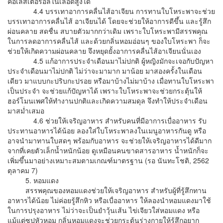
คอเลสเตอรอลในเลือดสูงได้
4.4 บรรเทาอาการคลื่นไส้อาเจียน การทานใบโหระพาจะช่วย
บรรเทาอาการคลื่นไส้ อาเจียนได้ โดยจะช่วยให้อาการดีขึ้น และรู้สึก
ผ่อนคลาย สดชื่น สบายตัวมากกว่าเดิม เพราะใบโหระพามีสรรพคุณ
ในการลดอาการคลื่นไส้ และด้วยกลิ่นหอมอ่อนๆ ของใบโหระพา ก็จะ
ช่วยให้เกิดความผ่อนคลาย จึงหยุดยั้งอาการคลื่นไส้อาเจียนนั่นเอง
4.5 แก้อาการประจำเดือนมาไม่ปกติ ผู้หญิงมักจะเจอกับปัญหา
ประจำเดือนมาไม่ปกติ ไม่ว่าจะมามาก มาน้อย มาสองครั้งในเดือน
เดียว มาแบบกะปริบกะปรอย หรือมาบ้างไม่มาบ้าง เมื่อทานใบโหระพา
เป็นประจำ จะช่วยแก้ปัญหาได้ เพราะใบโหระพาจะช่วยกระตุ้นให้
ฮอร์โมนเพศให้ทำงานปกติและเกิดความสมดุล จึงทำให้ประจำเดือน
มาสม่ำเสมอ
4.6 ช่วยให้เจริญอาหาร สำหรับคนที่มีอาการเบื่ออาหาร รับ
ประทานอาหารได้น้อย ลองใส่ใบโหระพาลงในเมนูอาหารกันดู หรือ
อาจนำมาทานใบสดๆ พร้อมกับอาหาร จะช่วยให้เจริญอาหารได้ดีมาก
จากที่เคยตัวเล็กน้ำหนักน้อย ดูเหมือนคนขาดสารอาหาร น้ำหนักก็จะ
เพิ่มขึ้นมาอย่างเหมาะสมตามเกณฑ์มาตรฐาน (รอ นันทะโชติ, 2562
ตุลาคม 7)
5. หอมแดง
สรรพคุณของหอมแดงช่วยให้เจริญอาหาร สำหรับผู้ที่รู้สึกทาน
อาหารได้น้อย ไม่ค่อยรู้สึกหิว หรือเบื่ออาหาร ให้ลองนำหอมแดงมาใช้
ในการปรุงอาหาร ไม่ว่าจะเป็นยำวุ้นเส้น ไข่เจียวใส่หอมแดง หรือ
แม้แต่ซุปหัวหอม กลิ่นหอมแดงจะช่วยกระตุ้นร่างกายให้รู้สึกอยาก