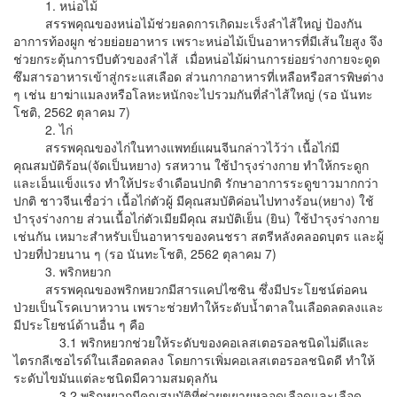
1. หน่อไม้
สรรพคุณของหน่อไม้ช่วยลดการเกิดมะเร็งลำไส้ใหญ่ ป้องกัน
อาการท้องผูก ช่วยย่อยอาหาร เพราะหน่อไม้เป็นอาหารที่มีเส้นใยสูง จึง
ช่วยกระตุ้นการบีบตัวของลำไส้ เมื่อหน่อไม้ผ่านการย่อยร่างกายจะดูด
ซึมสารอาหารเข้าสู่กระแสเลือด ส่วนกากอาหารที่เหลือหรือสารพิษต่าง
ๆ เช่น ยาฆ่าแมลงหรือโลหะหนักจะไปรวมกันที่ลำไส้ใหญ่ (รอ นันทะ
โชติ, 2562 ตุลาคม 7)
2. ไก่
สรรพคุณของไก่ในทางแพทย์แผนจีนกล่าวไว้ว่า เนื้อไก่มี
คุณสมบัติร้อน(จัดเป็นหยาง) รสหวาน ใช้บำรุงร่างกาย ทำให้กระดูก
และเอ็นแข็งแรง ทำให้ประจำเดือนปกติ รักษาอาการระดูขาวมากกว่า
ปกติ ชาวจีนเชื่อว่า เนื้อไก่ตัวผู้ มีคุณสมบัติค่อนไปทางร้อน(หยาง) ใช้
บำรุงร่างกาย ส่วนเนื้อไก่ตัวเมียมีคุณ สมบัติเย็น (ยิน) ใช้บำรุงร่างกาย
เช่นกัน เหมาะสำหรับเป็นอาหารของคนชรา สตรีหลังคลอดบุตร และผู้
ป่วยที่ป่วยนาน ๆ (รอ นันทะโชติ, 2562 ตุลาคม 7)
3. พริกหยวก
สรรพคุณของพริกหยวกมีสารแคปไซซิน ซึ่งมีประโยชน์ต่อคน
ป่วยเป็นโรคเบาหวาน เพราะช่วยทำให้ระดับน้ำตาลในเลือดลดลงและ
มีประโยชน์ด้านอื่น ๆ คือ
3.1 พริกหยวกช่วยให้ระดับของคอเลสเตอรอลชนิดไม่ดีและ
ไตรกลีเซอไรด์ในเลือดลดลง โดยการเพิ่มคอเลสเตอรอลชนิดดี ทำให้
ระดับไขมันแต่ละชนิดมีความสมดุลกัน
3.2 พริกหยวกมีคุณสมบัติที่ช่วยขยายหลอดเลือดและเลือด