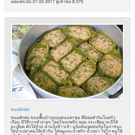
เผยแพร่เมื่อ 27-02-2017 ผู้เช้าชม 8,375
ขนมผักห่อ
ขนมผักห่อ ขนมพืื้นบ้านของคนนครชุม ที่นิยมทำกินในครัว
เรือน มีวิธีการทำง่ายๆ โดยโขลกพริก หอม กระเทียม กะปิให้
ละเอียด ตักใส่ถ้วย นำแป้งข้าวเจ้า แป้งมันเทผสมกันในภาชนะ
ใส่น้ำเปล่าคนให้เข้ากัน ใส่หมูและน้ำพริก น้ำปลา ไข่ไก่ คนให้