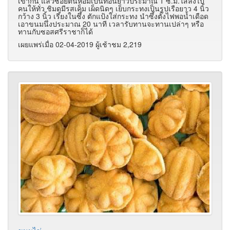
เข้ากัน แล้วซอยต้นหอมเป็นท่อนยาวประมาณ 1 ซ.ม.ใส่ลงไป
คนให้ทั่ว ชิมดูมีรสเค็ม เผ็ดนิดๆ เย็บกระทงเป็นรูปเรือยาว 4 นิ้ว
กว้าง 3 นิ้ว เรียงในซึ้ง ตักแป้งใส่กระทง นำซึ้งตั้งไฟพอน้ำเดือด
เอาขนมนึ่งประมาณ 20 นาที เวลารับทานจะทานเปล่าๆ หรือ
ทานกับซอสศรีราชาก็ได้
เผยแพร่เมื่อ 02-04-2019 ผู้เช้าชม 2,219