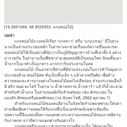
[16.3951069, 98.9529353, แกงหน่อไม้]
บทนำ
แกงหน่อไม้บางคนก็เรียก “แกงลาว” หรือ “แกงเปรอะ” มีใบย่าง
นางเป็นส่วนประกอบหลัก ใบย่านางจะช่วยเรื่องแก้ความขื่นและขม
ของหน่อไม้ได้เป็นอย่างดีนับว่าเป็นภูมิปัญญาชาวบ้านที่เอาทั้ง 2 อย่าง
มารวมกัน ใบย่านางเป็นพืชหาง่าย คุณสมบัติเป็นสมุนไพร นิยมคั้นเอา
น้ำจากใบมาทำเป็นอาหาร มากกว่ารับประทานใบสด
แกงหน่อไม้ เป็นอาหารอีสานที่มีส่วนประกอบในการทำไม่ยุ่งยาก
ประกอบด้วย หน่อไม้สด หั่นเป็นชิ้นเล็ก ๆ แล้วลวกหรือต้ม เพื่อล้าง
ความขมและสารบางอย่างในหน่อไม้ออกไปเสียก่อน ส่วนประกอบอื่นก็
มี พริก หอม ตะไคร้ ใบย่านาง น้ำตาลทราย น้ำปลาร้า แล้วก็น้ำสะอาด
สำหรับทำน้ำแกง ในส่วนของผักก็แล้วแต่ชอบ เช่น ผักขะแยง ใบ
แมงลัก ฝักทองหรือยอดฝักทอง (รอ นันทะโชติ, 2562 ตุลาคม 7)
สำหรับแกงหน่อไม้ของคนอีสานในจังหวัดกำแพงเพชรจะใส่ปลา
ย่างเพื่อเพิ่มความหอมให้กับแกงซึ่งเป็นเอกลักษณ์เฉพาะท้องถิ่น
บทความนี้จึงแสดงถึงความแตกต่างระหว่างแกงหน่อไม้ของภาคอีสาน
กับภาคกลางว่ามีความแตกต่างกันอย่างไร
แกงหน่อหรือแกงลาว ตามภาษาภาคอีสานนั้น ได้กลายเป็น