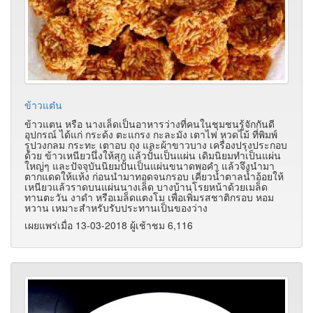
ข้าวแต๋น
ข้าวแตน หรือ นางเล็ดเป็นอาหารว่างที่คนในชุมชนรู้จักกันดี
อุปกรณ์ ได้แก่ กระด้ง ตะแกรง กะละมัง เตาไฟ หวดไม้ ที่พิมพ์
รูปวงกลม กระทะ เตาอบ ถุง และผ้าขาวบาง เครื่องปรุงประกอบ
ด้วย ข้าวเหนียวนึ่งให้สุก แล้วปั้นเป็นแผ่น เดิมนิยมทำเป็นแผ่น
ใหญ่ๆ และปัจจุบันนิยมปั้นเป็นแผ่นขนาดพอคำ แล้วจึงนำมา
ตากแดดให้แห้ง ก่อนนำมาทอดจนกรอบ เคี่ยวน้ำตาลน้ำอ้อยให้
เหนียวแล้วราดบนแผ่นนางเล็ด บางบ้านโรยหน้าด้วยเมล็ด
ทานตะวัน งาดำ หรือเมล็ดแตงโม เพื่อเพิ่มรสชาติกรอบ หอม
หวาน เหมาะสำหรับรับประทานเป็นของว่าง
เผยแพร่เมื่อ 13-03-2018 ผู้เช้าชม 6,116