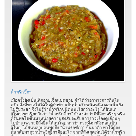
น้ำพริกขี้กา
เมื่อครั้งยังเป็นเด็กอายุเจ็ดแปดขวบ จำได้ว่าอาหารการกินใน
ครัว สิ่งที่ขาดไม่ได้ในตู้กับข้าวเป็นน้ำพริกชนิดหนึ่ง ตอนนั้นยัง
ไม่รู้ประสา จึงไม่รู้ว่าน้ำพริกชนิดนั้นเรียกว่าอะไร ได้ยินแต่
ผู้ใหญ่เขาเรียกกันว่า “น้ำพริกขี้กา” ยังสงสัยว่ามีขี้อีกาจริงๆ หรือ
ครั้นพอโตขึ้นมาหน่อยความสงสัยจะสืบสาวราวเรื่องดูเลือนๆ
ไปบ้าง เพราะมีสิ่งอื่นให้สนใจมากกว่า กระทั่งมาถึงตอนเป็น
ผู้ใหญ่ ได้ยินหลายคนพูดถึง “น้ำพริกขี้กา” ขึ้นมาอีก ทำให้ต้อง
หันกลับมาดูว่าน้ำพริกอีกาคืออะไร จากที่สังเกตเห็นได้ว่าน้ำพริก