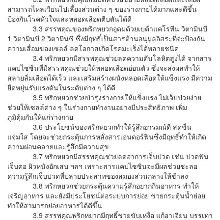
สามารถไหลเวียนไปเลี้ยงส่วนต่าง ๆ ของร่างกายได้มากและดีขึ้น
ป้องกันโรคหัวใจและหลอดเลือดตีบตันได้ดี
3.3 สรรพคุณของพริกหยวกอุดมด้วยเบต้าแคโรทีน วิตามินบี
1 วิตามินบี 2 วิตามินซี ซึ่งมีฤทธิ์เป็นสารต้านอนุมูลอิสระที่จะป้องกัน
ความเสื่อมของเซลล์ ลดโอกาสเกิดโรคมะเร็งได้หลายชนิด
3.4 พริกหยวกมีสรรพคุณช่วยลดความดันโลหิตสูงได้ จากสาร
แคปไซซินที่มีสรรพคุณช่วยให้หลอดเลือดอ่อนตัว ซึ่งจะส่งผลทำให้
สลายลิ่มเลือดได้เร็ว และเสริมสร้างผนังหลอดเลือดให้แข็งแรง มีความ
ยืดหยุ่นรับแรงดันในระดับต่าง ๆ ได้ดี
3.5 พริกหยวกช่วยบำรุงร่างกายให้แข็งแรง ไม่เจ็บป่วยง่าย
ช่วยให้เซลล์ต่าง ๆ ในร่างกายทำงานอย่างมีประสิทธิภาพ เพิ่ม
ภูมิคุ้มกันให้แก่ร่างกาย
3.6 ประโยชน์ของพริกหยวกทำให้รู้สึกอารมณ์ดี สดชื่น
แจ่มใส โดยจะช่วยกระตุ้นการหลั่งสารเอนดอร์ฟินซึ่งมีฤทธิ์ทำให้เกิด
ความผ่อนคลายและรู้สึกมีความสุข
3.7 พริกหยวกมีสรรพคุณช่วยลดอาการเจ็บปวด เช่น ปวดฟัน
เจ็บคอ ผิวหนังอักเสบ ฯลฯ เพราะสารแคปไซซินจะมีผลช่วยชะลอ
ความรู้สึกเจ็บปวดที่ปลายประสาทของสมองส่วนกลางให้ช้าลง
3.8 พริกหยวกช่วยกระตุ้นความรู้สึกอยากกินอาหาร ทำให้
เจริญอาหาร และยังมีประโยชน์ต่อระบบการย่อย ช่วยกระตุ้นน้ำย่อย
ทำให้สามารถย่อยอาหารได้ดีขึ้น
3.9 สรรพคุณพริกหยวกมีฤทธิ์ช่วยขับเหงื่อ แก้อาเจียน บรรเทา