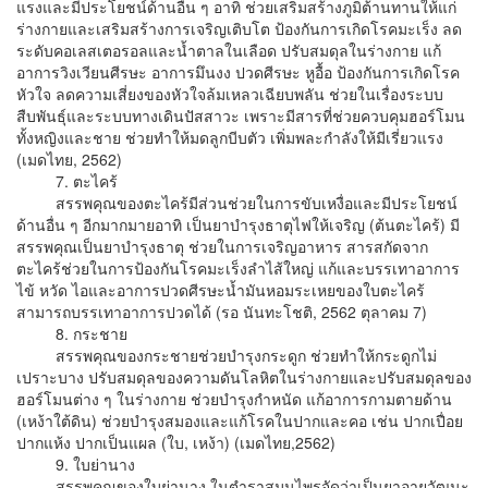
แรงและมีประโยชน์ด้านอื่น ๆ อาทิ ช่วยเสริมสร้างภูมิต้านทานให้แก่
ร่างกายและเสริมสร้างการเจริญเติบโต ป้องกันการเกิดโรคมะเร็ง ลด
ระดับคอเลสเตอรอลและน้ำตาลในเลือด ปรับสมดุลในร่างกาย แก้
อาการวิงเวียนศีรษะ อาการมึนงง ปวดศีรษะ หูอื้อ ป้องกันการเกิดโรค
หัวใจ ลดความเสี่ยงของหัวใจล้มเหลวเฉียบพลัน ช่วยในเรื่องระบบ
สืบพันธุ์และระบบทางเดินปัสสาวะ เพราะมีสารที่ช่วยควบคุมฮอร์โมน
ทั้งหญิงและชาย ช่วยทำให้มดลูกบีบตัว เพิ่มพละกำลังให้มีเรี่ยวแรง
(เมดไทย, 2562)
7. ตะไคร้
สรรพคุณของตะไคร้มีส่วนช่วยในการขับเหงื่อและมีประโยชน์
ด้านอื่น ๆ อีกมากมายอาทิ เป็นยาบำรุงธาตุไฟให้เจริญ (ต้นตะไคร้) มี
สรรพคุณเป็นยาบำรุงธาตุ ช่วยในการเจริญอาหาร สารสกัดจาก
ตะไคร้ช่วยในการป้องกันโรคมะเร็งลำไส้ใหญ่ แก้และบรรเทาอาการ
ไข้ หวัด ไอและอาการปวดศีรษะน้ำมันหอมระเหยของใบตะไคร้
สามารถบรรเทาอาการปวดได้ (รอ นันทะโชติ, 2562 ตุลาคม 7)
8. กระชาย
สรรพคุณของกระชายช่วยบำรุงกระดูก ช่วยทำให้กระดูกไม่
เปราะบาง ปรับสมดุลของความดันโลหิตในร่างกายและปรับสมดุลของ
ฮอร์โมนต่าง ๆ ในร่างกาย ช่วยบำรุงกำหนัด แก้อาการกามตายด้าน
(เหง้าใต้ดิน) ช่วยบำรุงสมองและแก้โรคในปากและคอ เช่น ปากเปื่อย
ปากแห้ง ปากเป็นแผล (ใบ, เหง้า) (เมดไทย,2562)
9. ใบย่านาง
สรรพคุณของใบย่านาง ในตำราสมุนไพรจัดว่าเป็นยาอายุวัฒนะ