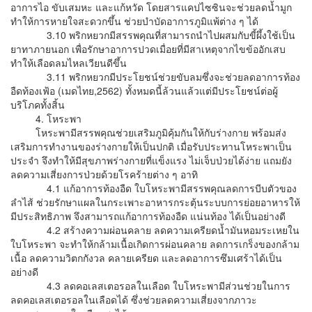
อาการไอ ขับเสมหะ และแก้หวัด โดยสารแคปไซซินจะช่วยลดน้ำมูก
ทำให้การหายใจสะดวกขึ้น ช่วยบำบัดอาการภูมิแพ้ต่าง ๆ ได้
3.10 พริกหยวกมีสรรพคุณที่สามารถนำไปผสมกับขี้ผึ้งใช้เป็น
ยาทาภายนอก เพื่อรักษาอาการปวดเมื่อยที่มีสาเหตุจากไขข้ออักเสบ
ทำให้เลือดลมไหลเวียนดีขึ้น
3.11 พริกหยวกมีประโยชน์ช่วยขับลมซึ่งจะช่วยลดอาการท้อง
อืดท้องเฟ้อ (เมดไทย,2562) ทั้งหมดนี้ล้วนแล้วแต่มีประโยชน์ต่อผู้
บริโภคทั้งสิ้น
4. โหระพา
โหระพามีสรรพคุณช่วยเสริมภูมิคุ้มกันให้กับร่างกาย พร้อมส่ง
เสริมการทำงานของร่างกายให้เป็นปกติ เมื่อรับประทานโหระพาเป็น
ประจำ จึงทำให้มีสุขภาพร่างกายที่แข็งแรง ไม่เจ็บป่วยได้ง่าย แถมยัง
ลดความเสี่ยงการป่วยด้วยโรคร้ายต่าง ๆ อาทิ
4.1 แก้อาการท้องอืด ใบโหระพามีสรรพคุณลดการบีบตัวของ
ลำไส้ ช่วยรักษาแผลในกระเพาะอาหารกระตุ้นระบบการย่อยอาหารให้
มีประสิทธิภาพ จึงสามารถแก้อาการท้องอืด แน่นท้อง ได้เป็นอย่างดี
4.2 สร้างความผ่อนคลาย ลดความเครียดน้ำมันหอมระเหยใน
ใบโหระพา จะทำให้กล้ามเนื้อเกิดการผ่อนคลาย ลดการเกร็งของกล้าม
เนื้อ ลดความวิตกกังวล คลายเครียด และลดอาการซึมเศร้าได้เป็น
อย่างดี
4.3 ลดคอเลสเตอรอลในเลือด ใบโหระพามีส่วนช่วยในการ
ลดคอเลสเตอรอลในเลือดได้ ซึ่งช่วยลดความเสี่ยงจากภาวะ