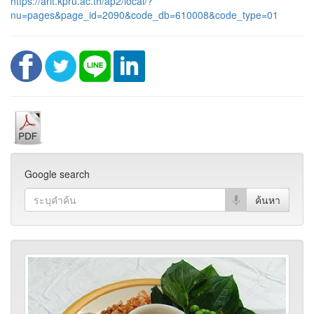
https://arit.kpru.ac.th/ap2/local/?
nu=pages&page_id=2090&code_db=610008&code_type=01
Google search