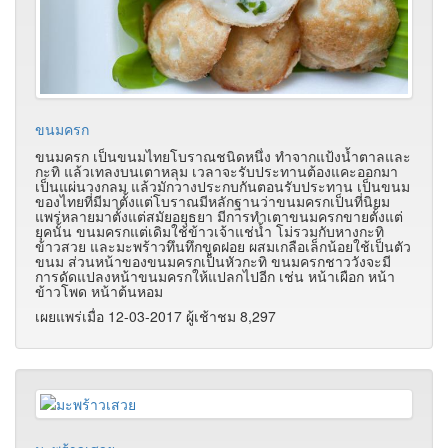
ขนมครก
ขนมครก เป็นขนมไทยโบราณชนิดหนึ่ง ทำจากแป้งน้ำตาลและ
กะทิ แล้วเทลงบนเตาหลุม เวลาจะรับประทานต้องแคะออกมา
เป็นแผ่นวงกลม แล้วมักวางประกบกันตอนรับประทาน เป็นขนม
ของไทยที่มีมาตั้งแต่โบราณมีหลักฐานว่าขนมครกเป็นที่นิยม
แพร่หลายมาตั้งแต่สมัยอยุธยา มีการทำเตาขนมครกขายตั้งแต่
ยุคนั้น ขนมครกแต่เดิมใช้ข้าวเจ้าแช่น้ำ โม่รวมกับหางกะทิ
ข้าวสวย และมะพร้าวทึนทึกขูดฝอย ผสมเกลือเล็กน้อยใช้เป็นตัว
ขนม ส่วนหน้าของขนมครกเป็นหัวกะทิ ขนมครกชาววังจะมี
การดัดแปลงหน้าขนมครกให้แปลกไปอีก เช่น หน้าเผือก หน้า
ข้าวโพด หน้าต้นหอม
เผยแพร่เมื่อ 12-03-2017 ผู้เช้าชม 8,297