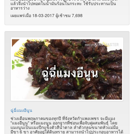
แล้วจึงนำไปทอดในน้ำมันร้อนในกระทะ ใช้รับประทานเป็น
อาหารว่าง
เผยแพร่เมื่อ 18-03-2017 ผู้เช้าชม 7,698
ฉู่ฉี่แมงอีนูน
ช่วงเดือนพฤษภาคมของทุกปี ที่จังหวัดกำแพงเพชร จะมีแมง
"แมงอีนูน" หรือแมงนูน ออกจากที่ซ่อนเพื่อจับคู่ผสมพันธุ์ โดย
แมงนูนเป็นแมงปีกแข็งตัวสีน้ำตาล ลำตัวกลมขนาดหัวแม่มือ
มีขา 6 ขา อาศัยอยู่ใต้ดินทราย สามารถนำไปประกอบอาหารได้