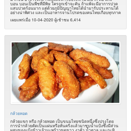
บอน บอนเป็นพืชที่มีพิษ ใครถูกเข้าจะคัน ถ้าแพ้จะมีอาการปวด
แสบปวดร้อนมาก แต่ด้วยภูมิปัญญาไทยได้นำมารับประทานได้
อย่างน่าพิศวง และเป็นอาหารจานโปรดของคนไทยเกือบทุกภาค
เผยแพร่เมื่อ 10-04-2020 ผู้เช้าชม 6,414
กล้วยทอด
กล้วยแขก หรือ กล้วยทอด เป็นขนมไทยชนิดหนึ่งซึ่งปรุงโดย
การนำกล้วยตัดเป็นแผ่นหรือหั่นคริ่งแล้วมาชุบน้ำแป้งซึ่งมีส่วน
ผสมของแป้งข้าวเจ้ามะพร้าวขูดขาว งาคั่ว น้ำตาล และกะทิ