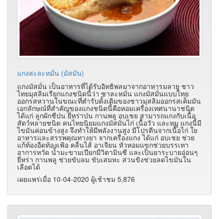
แกงสะละหมั่น (มัสมัน)
แกงมัสมั่น เป็นอาหารที่ได้รับอิทธิพลมาจากอาหารมลายู ชาว
ไทยมุสลิมเรียกแกงชนิดนี้ว่า ซาละหมั่น แกงมัสมั่นแบบไทย
ออกรสหวานในขณะที่ตำรับดั้งเดิมของชาวมุสลิมออกรสเค็มมัน
เอกลักษณ์ที่สำคัญของแกงชนิดนี้คือหอมเครื่องเทศนานาชนิด
ได้แก่ ลูกผักชีป่น ยี่หร่าป่น กานพลู อบเชย สามารถแกงกับเนื้อ
สัตว์หลายชนิด คนไทยนิยมแกงมัสมั่นไก่ เนื้อวัว และหมู แกงนี้มี
ไขมันค่อนข้างสูง จึงทำให้มีพลังงานสูง มีโปรตีนจากเนื้อไก่ ใย
อาหารและสรรพคุณทางยา จากเครื่องแกง ได้แก่ อบเชย ช่วย
แก้ท้องอืดท้องเฟ้อ คลื่นไส้ อาเจียน หัวหอมแขกช่วยบรรเทา
อาการหวัด น้ำมะขามเปียกมีวิตามินซี และเป็นยาระบายอ่อนๆ
ยี่หร่า กานพลู ช่วยขับลม ขับเสมหะ ส่วนขิงช่วยลดไขมันใน
เลือดได้
เผยแพร่เมื่อ 10-04-2020 ผู้เช้าชม 5,876