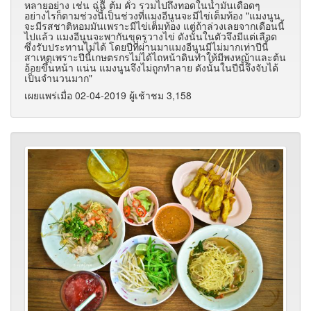
หลายอย่าง เช่น ฉู่ฉี่ ต้ม คั่ว รวมไปถึงทอดในน้ำมันเดือดๆ
อย่างไรก็ตามช่วงนี้เป็นช่วงที่แมงอีนูนจะมีไข่เต็มท้อง "แมงนูน
จะมีรสชาติหอมมันเพราะมีไข่เต็มท้อง แต่ถ้าล่วงเลยจากเดือนนี้
ไปแล้ว แมงอีนูนจะพากันขุดรูวางไข่ ดังนั้นในตัวจึงมีแต่เลือด
ซึ่งรับประทานไม่ได้ โดยปีที่ผ่านมาแมงอีนูนมีไม่มากเท่าปีนี้
สาเหตุเพราะปีนี้เกษตรกรไม่ได้ไถหน้าดินทำให้มีพงหญ้าและต้น
อ้อยขึ้นหน้า แน่น แมงนูนจึงไม่ถูกทำลาย ดังนั้นในปีนี้จึงจับได้
เป็นจำนวนมาก"
เผยแพร่เมื่อ 02-04-2019 ผู้เช้าชม 3,158