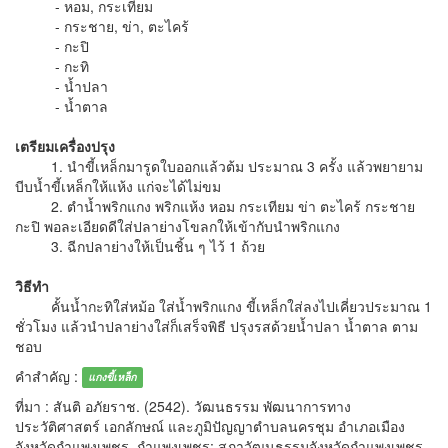
- หอม, กระเทียม
- กระชาย, ข่า, ตะไคร้
- กะปิ
- กะทิ
- น้ำปลา
- น้ำตาล
เตรียมเครื่องปรุง
1. นำขี้เหล็กมารูดใบออกแล้วต้ม ประมาณ 3 ครั้ง แล้วพยายาม
บีบน้ำขี้เหล็กให้แห้ง แก่จะได้ไม่ขม
2. ตำน้ำพริกแกง พริกแห้ง หอม กระเทียม ข่า ตะไคร้ กระชาย
กะปิ พอละเอียดดีใส่ปลาย่างโขลกให้เข้ากับนำพริกแกง
3. ฉีกปลาย่างให้เป็นชิ้น ๆ ไว้ 1 ถ้วย
วิธีทำ
คั้นน้ำกะทิใส่หม้อ ใส่น้ำพริกแกง ขี้เหล็กใส่ลงไปเคี่ยวประมาณ 1
ชั่วโมง แล้วนำปลาย่างใส่ก็เสร็จพิธี ปรุงรสด้วยน้ำปลา น้ำตาล ตาม
ชอบ
คำสำคัญ :
แกงขี้เหล็ก
ที่มา : สันติ อภัยราช. (2542). วัฒนธรรม พัฒนาการทาง
ประวัติศาสตร์ เอกลักษณ์ และภูมิปัญญาตำบลนครชุม อำเภอเมือง
จังหวัดกำแพงเพชร. กำแพงเพชร: สภาวัฒนธรรมจังหวัดกำแพงเพชร.