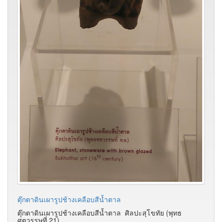
ตุ๊กตาดินเผารูปช้างเคลือบสีน้ำตาล
ตุ๊กตาดินเผารูปช้างเคลือบสีน้ำตาล ศิลปะสุโขทัย (พุทธ
ศตวรรษที่ 21)