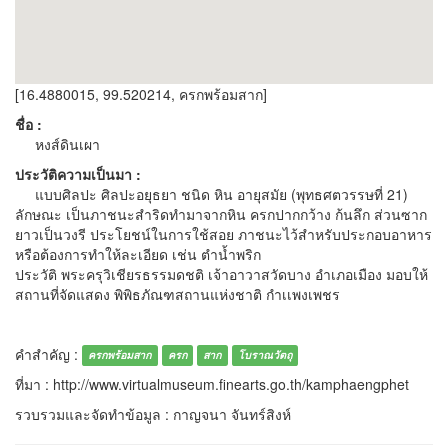
[16.4880015, 99.520214, ครกพร้อมสาก]
ชื่อ :
หงส์ดินเผา
ประวัติความเป็นมา :
แบบศิลปะ ศิลปะอยุธยา ชนิด หิน อายุสมัย (พุทธศตวรรษที่ 21)
ลักษณะ เป็นภาชนะสำริดทำมาจากหิน ครกปากกว้าง ก้นลึก ส่วนซาก
ยาวเป็นวงรี ประโยชน์ในการใช้สอย ภาชนะไว้สำหรับประกอบอาหาร
หรือต้องการทำให้ละเอียด เช่น ตำน้ำพริก
ประวัติ พระครุวิเชียรธรรมดชติ เจ้าอาวาสวัดบาง อำเภอเมือง มอบให้
สถานที่จัดแสดง พิพิธภัณฑสถานแห่งชาติ กำเเพงเพชร
คำสำคัญ :
ครกพร้อมสาก
ครก
สาก
โบราณวัตถุ
ที่มา : http://www.virtualmuseum.finearts.go.th/kamphaengphet
รวบรวมและจัดทำข้อมูล : กาญจนา จันทร์สิงห์