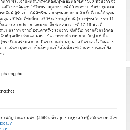
กันว่า พระเจ้าแผ่นดินทรงฉลองปีพุทธชยันตี พ.ศ.1900 ชวนราษฎร
องปี) ประดิษฐานไว้ในพระสถูปพระเจดีย์ โดยความเชื่อว่า กุศลผล
งพระพิมพ์ ผู้รู้บอกว่าได้อิทธิพลจากพุทธมหายาน ถ้าเริ่มที่ภาคใต้ พุทธ
ระดุม ศรีวิชัย ที่พบที่เขาศรีวิชัยสุราษฎร์ธานี (ราวพุทธศตวรรษ 11-
ั้งแต่ยะลา ตรัง ฯลฯแต่พอมาถึงพุทธศตวรรษที่ 17-18 ช่วงที่
สนาเถรวาท จากเมืองนครศรี-ธรรมราช ซึ่งก็รับมาจากลังกาอีกต่อ
พ์ชุดเมืองกำแพงเพชร...มีพระพุทธเจ้า เป็นส่วนใหญ่ แต่เมื่อ
งปืน (พระรัตนตรัยมหายาน มีพระนาคปรกอยู่กลาง มีพระอวโลกิเตศวร
 แม้พระพุทธเจ้าเป็นใหญ่ แต่ก็ยังไม่ทิ้งเทพเจ้ามหายานแต่ก็ยัง
พชร
amphaengphet
aengphet
ชภัฏกำแพงเพชร. (2560). ท้าวกุเวร กรุทุ่งเศรษฐี สมัยพระยาลิไท
/local/?
e=01