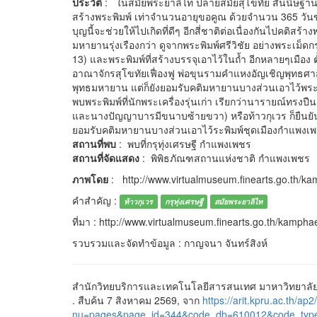
ประวัติ
: ในสมัยพระยาลิไท ปลายสมัยสุโขทัย สันนิษฐาน
สร้างพระพิมพ์ เท่าจำนวนอายุขอคูณ ด้วยจำนวน 365 วันข
บุญนี้จะช่วยให้ไปเกิดที่ดีๆ อีกสี่ชาติต่อเนื่องกันไปคติสร้า
มหายานรุ่งเรืองกว่า ดูจากพระพิมพ์ศรีวิชัย อย่างพระเม็ดก
13) และพระพิมพ์ที่สร้างบรรจุเอาไว้ในถ้ำ อีกหลายๆเมือง ต
อาณาจักรสุโขทัยเฟื่องฟู พ่อขุนรามคำแหงอัญเชิญพุทธศา
พุทธมหายาน แต่ก็ยังยอมรับคติมหายานบางส่วนเอาไว้พระพิม
พบพระพิมพ์ที่นักพระเครื่องรุ่นเก่า เรียกว่านารายณ์ทร
และนางปัญญาบารมีขนาบซ้ายขวา) หรือท้าวกุเวร ก็ยืนยันว่า
ยอมรับคติมหายานบางส่วนเอาไว้ระพิมพ์ชุดเมืองกำแพงเ
สถานที่พบ
: พบที่กรุทุ่งเศรษฐี กำแพงเพชร
สถานที่จัดแสดง
: พิพิธภัณฑสถานแห่งชาติ กำแพงเพชร
ภาพโดย
: http://www.virtualmuseum.finearts.go.th/k
คำสำคัญ :
ท้าวกุเวร
กรุทุ่งเศรษฐี
สมัยพระยาลิไท
ที่มา : http://www.virtualmuseum.finearts.go.th/kamph
รวบรวมและจัดทำข้อมูล : กาญจนา จันทร์สิงห์
สำนักวิทยบริการและเทคโนโลยีสารสนเทศ มาหาวิทยาลัยรา
. สืบค้น 7 สิงหาคม 2569, จาก
https://arit.kpru.ac.th/ap2
nu=pages&page_id=344&code_db=610012&code_typ