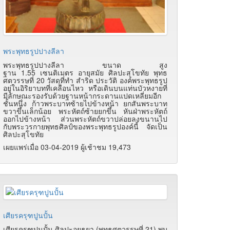
พระพุทธรูปปางลีลา
พระพุทธรูปปางลีลา ขนาด สูง
ฐาน 1.55 เซนติเมตร อายุสมัย ศิลปะสุโขทัย พุทธ
ศตวรรษที่ 20 วัสดุที่ทำ สำริด ประวัติ องค์พระพุทธรูป
อยู่ในอิริยาบทที่เคลื่อนไหว หรือเดินบนแท่นบัวหงายที่
มีลักษณะรองรับด้วยฐานหน้ากระดานแปดเหลี่ยมอีก
ชั้นหนึ่ง ก้าวพระบาทซ้ายไปข้างหน้า ยกสันพระบาท
ขวาขึ้นเล็กน้อย พระหัตถ์ซ้ายยกขึ้น หันฝ่าพระหัตถ์
ออกไปข้างหน้า ส่วนพระหัตถ์ขวาปล่อยลงขนานไป
กับพระวรกายพุทธศิลป์ของพระพุทธรูปองค์นี้ จัดเป็น
ศิลปะสุโขทัย
เผยแพร่เมื่อ 03-04-2019 ผู้เช้าชม 19,473
เศียรครุฑปูนปั้น
เศียรครุฑปูนปั้น ศิลปะอยุธยา (พุทธศตวรรษที่ 21) พบ