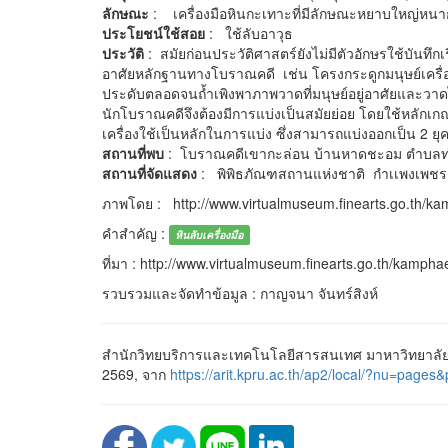
ลักษณะ
: เครื่องมือหินกะเทาะที่มีลักษณะหยาบใหญ่หนาก
ประโยชน์ใช้สอย
: ใช้ลับอาวุธ
ประวัติ
: สมัยก่อนประวัติศาสตร์ยังไม่มีตัวอักษรใช้บันทึ
อาศัยหลักฐานทางโบราณคดี เช่น โครงกระดูกมนุษย์เครื่องมือเ
ประดับตลอดจนถ้ำเพิงพาภาพวาดที่มนุษย์อยู่อาศัยและวาดไ
นักโบราณคดีจึงต้องมีการแบ่งเป็นสมัยย่อย โดยใช้หลักเ
เครื่องใช้เป็นหลักในการแบ่ง ซึ่งสามารถแบ่งออกเป็น 2 ยุ
สถานที่พบ
: โบราณคดีเขากะล่อน บ้านหาดชะอม ตำบลท่าพ
สถานที่จัดแสดง
: พิพิธภัณฑสถานแห่งชาติ กำเเพงเพชร
ภาพโดย : http://www.virtualmuseum.finearts.go.th/k
คำสำคัญ :
หินลับเครื่องมือ
ที่มา : http://www.virtualmuseum.finearts.go.th/kamph
รวบรวมและจัดทำข้อมูล : กาญจนา จันทร์สิงห์
สำนักวิทยบริการและเทคโนโลยีสารสนเทศ มาหาวิทยาลัยรา
2569, จาก
https://arit.kpru.ac.th/ap2/local/?nu=p