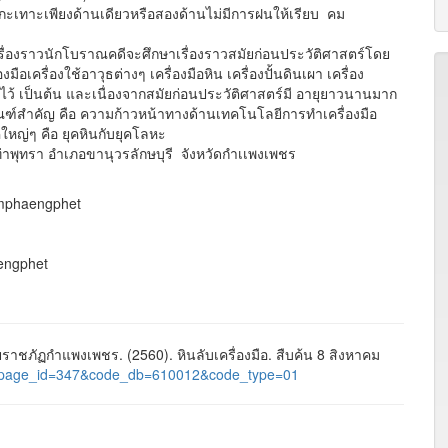
ะเทาะเพียงด้านเดียวหรือสองด้านไม่มีการฝนให้เรียบ คม
กเรื่องราวนักโบราณคดีจะศึกษาเรื่องราวสมัยก่อนประวัติศาสตร์โดย
ครื่องใช้อาวุธต่างๆ เครื่องมือหิน เครื่องปั้นดินเผา เครื่อง
ว้ เป็นต้น และเนื่องจากสมัยก่อนประวัติศาสตร์มี อายุยาวนานมาก
กณฑ์สำคัญ คือ ความก้าวหน้าทางด้านเทคโนโลยีการทำเครื่องมือ
คใหญ่ๆ คือ ยุคหินกับยุคโลหะ
ุทรา อำเภอขานุวรลักษบุรี จังหวัดกำเเพงเพชร
amphaengphet
aengphet
ชภัฏกำแพงเพชร. (2560). หินลับเครื่องมือ. สืบค้น 8 สิงหาคม
ages&page_id=347&code_db=610012&code_type=01