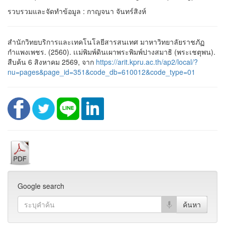
รวบรวมและจัดทำข้อมูล : กาญจนา จันทร์สิงห์
สำนักวิทยบริการและเทคโนโลยีสารสนเทศ มาหาวิทยาลัยราชภัฏ
กำแพงเพชร. (2560). เเม่พิมพ์ดินเผาพระพิมพ์ปางสมาธิ (พระเชตุพน).
สืบค้น 6 สิงหาคม 2569, จาก
https://arit.kpru.ac.th/ap2/local/?
nu=pages&page_id=351&code_db=610012&code_type=01
Google search