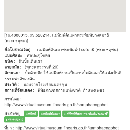
[16.4880015, 99.520214, เเม่พิมพ์ดินเผาพระพิมพ์ปางสมาธิ
(พระเชตุพน)]
ชื่อโบราณวัตถุ
: เเม่พิมพ์ดินเผาพระพิมพ์ปางสมาธิ (พระเชตุพน)
แบบศิลป
ะ : ศิลปะสุโขทัย
ชนิด
: ดินปั้น,ดินเผา
อายุสมัย
: (พุทธศตวรรษที่ 20)
ลักษณะ
: ปั้มด้วยมือ ใช้แม่พิมพ์งานเป็นงานปั้มดินเผาให้เเต่งเป็นสี
ธรรมชาติของดิน
ประวัติ
: มอบจากโรงเรียนนครชุม
สถานที่จัดแสดง
: พิพิธภัณฑสถานแห่งชาติ กำเเพงเพชร
ภาพโดย :
http://www.virtualmuseum.finearts.go.th/kamphaengphet
คำสำคัญ :
แม่พิมพ์
แม่พิมพ์ดินเผา
เเม่พิมพ์ดินเผาพระพิมพ์ปางสมาธิ
(พระเชตุพน)
ที่มา : http://www.virtualmuseum.finearts.go.th/kamphaengphet