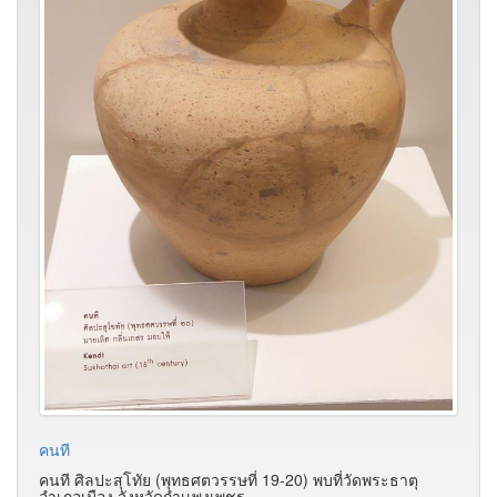
คนที
คนที ศิลปะสุโทัย (พุทธศตวรรษที่ 19-20) พบที่วัดพระธาตุ
อำเภอเมือง จังหวัดกำเเพงเพชร