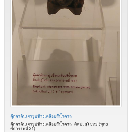
ตุ๊กตาดินเผารูปช้างเคลือบสีน้ำตาล
ตุ๊กตาดินเผารูปช้างเคลือบสีน้ำตาล ศิลปะสุโขทัย (พุทธ
ศตวรรษที่ 21)