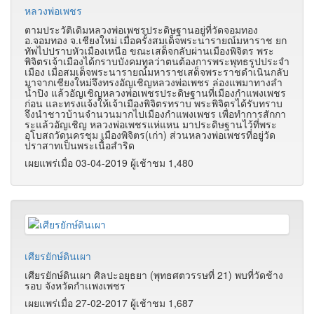
หลวงพ่อเพชร
ตามประวัติเดิมหลวงพ่อเพชรประดิษฐานอยู่ที่วัดจอมทอง
อ.จอมทอง จ.เชียงใหม่ เมื่อครั้งสมเด็จพระนารายณ์มหาราช ยก
ทัพไปปราบหัวเมืองเหนือ ขณะเสด็จกลับผ่านเมืองพิจิตร พระ
พิจิตรเจ้าเมืองได้กราบบังคมทูลว่าตนต้องการพระพุทธรูปประจำ
เมือง เมื่อสมเด็จพระนารายณ์มหาราชเสด็จพระราชดำเนินกลับ
มาจากเชียงใหม่จึงทรงอัญเชิญหลวงพ่อเพชร ล่องแพมาทางลำ
น้ำปิง แล้วอัญเชิญหลวงพ่อเพชรประดิษฐานที่เมืองกำแพงเพชร
ก่อน และทรงแจ้งให้เจ้าเมืองพิจิตรทราบ พระพิจิตรได้รับทราบ
จึงนำชาวบ้านจำนวนมากไปเมืองกำแพงเพชร เพื่อทำการสักกา
ระแล้วอัญเชิญ หลวงพ่อเพชรแห่แหน มาประดิษฐานไว้ที่พระ
อุโบสถวัดนครชุม เมืองพิจิตร(เก่า) ส่วนหลวงพ่อเพชรที่อยู่วัด
ปราสาทเป็นพระเนื้อสำริด
เผยแพร่เมื่อ 03-04-2019 ผู้เช้าชม 1,480
เศียรยักษ์ดินเผา
เศียรยักษ์ดินเผา ศิลปะอยุธยา (พุทธศตวรรษที่ 21) พบที่วัดช้าง
รอบ จังหวัดกำเเพงเพชร
เผยแพร่เมื่อ 27-02-2017 ผู้เช้าชม 1,687