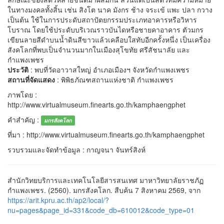
ในทางมงคลทั้งสิ้น เช่น สิงโต นาค มังกร ช้าง จระเข้ แพะ ปลา กวาง
เป็นต้น ใช้ในการประดับสถาปัตยกรรมประเภทอาคารหรือวิหาร
โบราณ โดยใช้ประดับบริเวณราวบันไดหรือชายคาอาคาร ตัวมกร
เขียนลายสีดำบนน้ำดินสีขาวแล้วเคลือบใสทับอีกครั้งหนึ่ง เป็นเครื่อง
สังคโลกที่พบเป็นจำนวนมากในเมืองสุโขทัย ศรีสัชนาลัย และ
กำแพงเพชร
ประวัติ
: พบที่วัดอาวาสใหญ่ อำเภอเมืองฯ จังหวัดกำแพงเพชร
สถานที่จัดแสดง
: พิพิธภัณฑสถานแห่งชาติ กำแพงเพชร
ภาพโดย :
http://www.virtualmuseum.finearts.go.th/kamphaengphet
คำสำคัญ :
มกรสังคโลก
ที่มา : http://www.virtualmuseum.finearts.go.th/kamphaengphet
รวบรวมและจัดทำข้อมูล : กาญจนา จันทร์สิงห์
สำนักวิทยบริการและเทคโนโลยีสารสนเทศ มาหาวิทยาลัยราชภัฏ
กำแพงเพชร. (2560). มกรสังคโลก. สืบค้น 7 สิงหาคม 2569, จาก
https://arit.kpru.ac.th/ap2/local/?
nu=pages&page_id=331&code_db=610012&code_type=01