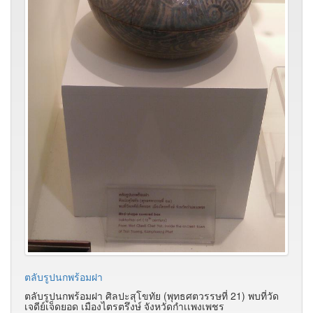
ตลับรูปนกพร้อมฝา
ตลับรูปนกพร้อมฝา ศิลปะสุโขทัย (พุทธศตวรรษที่ 21) พบที่วัด
เจดีย์เจ็ดยอด เมืองไตรตรึงษ์ จังหวัดกำเเพงเพชร