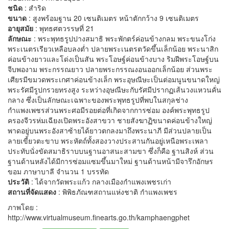
ชนิด
: สำริด
ขนาด
: สูงพร้อมฐาน 20 เซนติเมตร หน้าตักกว้าง 9 เซนติเมตร
อายุสมัย
: พุทธศตวรรษที่ 21
ลักษณะ
: พระพุทธรูปปางสมาธิ พระพักตร์ค่อนข้างกลม พระขนงโก่ง
พระเนตรเรียวเหลือบลงต่ำ ปลายพระเนตรตวัดขึ้นเล็กน้อย พระนาสิก
ค่อนข้างยาวและโด่งเป็นสัน พระโอษฐ์ค่อนข้างบาง ริมฝีพระโอษฐ์บน
จีบพองาม พระกรรณยาว ปลายพระกรรณงอนออกเล็กน้อย ส่วนพระ
เศียรมีขมวดพระเกศาค่อนข้างเล็ก พระอุษณีษะเป็นต่อมนูนขนาดใหญ่
พระรัศมีรูปกรวยทรงสูง ระหว่างอุษณีษะกับรัศมีปรากฏเส้นวงแหวนคั่น
กลาง ซึ่งเป็นลักษณะเฉพาะของพระพุทธรูปที่พบในสกุลช่าง
กำแพงเพชรส่วนพระศอมีรอยต่อที่เกิดจากการซ่อม องค์พระพุทธรูป
ครองจีวรห่มเฉียงเปิดพระอังสาขวา ชายสังฆาฏิขนาดค่อนข้างใหญ่
พาดอยู่บนพระอังสาซ้ายได้ยาวตกลงมาถึงพระนาภี มีส่วนปลายเป็น
ลายเขี้ยวตะขาบ พระหัตถ์ทั้งสองวางประสานกันอยู่เหนือพระเพลา
ประทับนั่งขัดสมาธิราบบนฐานอาสนะสามขา ซึ่งก็คือ ฐานสิงห์ ส่วน
ฐานด้านหลังได้มีการซ่อมแซมขึ้นมาใหม่ ฐานด้านหน้ามีจารึกอักษร
ขอม ภาษาบาลี จำนวน 1 บรรทัด
ประวัติ
: ได้จากวัดพระแก้ว กลางเมืองกำแพงเพชรเก่า
สถานที่จัดแสดง
: พิพิธภัณฑสถานแห่งชาติ กำแพงเพชร
ภาพโดย :
http://www.virtualmuseum.finearts.go.th/kamphaengphet