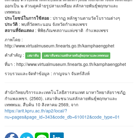
ออกเป็น ๒ ส่วนดูคล้ายรูปสามเหลี่ยม สลักลายพันธุ์พฤกษาและ
เทพพนม
ประโยชน์ในการใช้สอย
: ปรากฏ หลักฐานตามวัดโบราณต่างๆ
ประวัติ
: พบที่วัดพระนอน จังหวัดกำแพงเพชร
สถานที่จัดแสดง
: พิพิธภัณฑสถานแห่งชาติ กำเเพงเพชร
ภาพโดย :
http://www.virtualmuseum.finearts.go.th/kamphaengphet
คำสำคัญ :
เสมาหิน
เสมาหินชนวนสลักลายพันธุ์พฤกษาและเทพพนม
ที่มา : http://www.virtualmuseum.finearts.go.th/kamphaengphet
รวบรวมและจัดทำข้อมูล : กาญจนา จันทร์สิงห์
สำนักวิทยบริการและเทคโนโลยีสารสนเทศ มาหาวิทยาลัยราชภัฏ
กำแพงเพชร. (2560). เสมาหินชนวนสลักลายพันธุ์พฤกษาและ
เทพพนม. สืบค้น 10 สิงหาคม 2569, จาก
https://arit.kpru.ac.th/ap2/local/?
nu=pages&page_id=343&code_db=610012&code_type=01