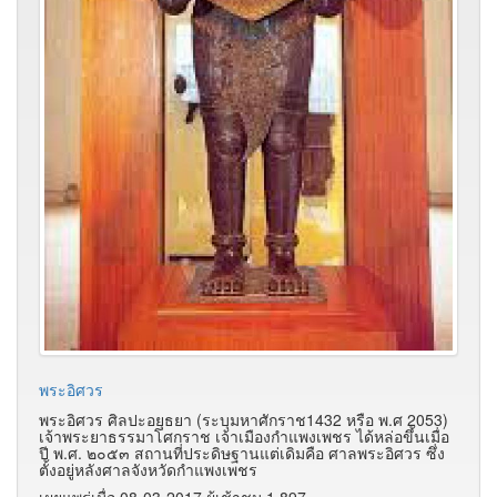
พระอิศวร
พระอิศวร ศิลปะอยุธยา (ระบุมหาศักราช1432 หรือ พ.ศ 2053)
เจ้าพระยาธรรมาโศกราช เจ้าเมืองกำแพงเพชร ได้หล่อขึ้นเมื่อ
ปี พ.ศ. ๒๐๕๓ สถานที่ประดิษฐานแต่เดิมคือ ศาลพระอิศวร ซึ่ง
ตั้งอยู่หลังศาลจังหวัดกำแพงเพชร