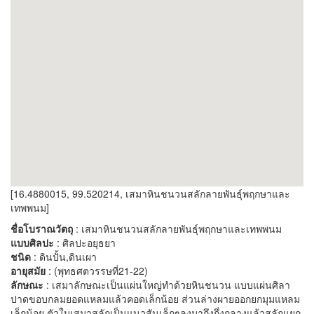
[16.4880015, 99.520214, เสมาหินชนวนสลักลายพันธุ์พฤกษาและ
เทพพนม]
ชื่อโบราณวัตถุ
: เสมาหินชนวนสลักลายพันธุ์พฤกษาและเทพพนม
แบบศิลปะ
: ศิลปะอยุธยา
ชนิด
: ดินปั้น,ดินเผา
อายุสมัย
: (พุทธศตวรรษที่21-22)
ลักษณะ
: เสมาลักษณะเป็นแผ่นใหญ่ทำด้วยหินชนวน แบบแผ่นศิลา
ปาดขอบกลมยอดแหลมแล้วคอดเล็กน้อย ส่วนล่างผายออกยกมุมแหลม
เล็กน้อย ตัวใบเสมาสลักเป็นแนวสันเล็กๆลงมาถึงกึ่งกลางแล้วสลักแยก