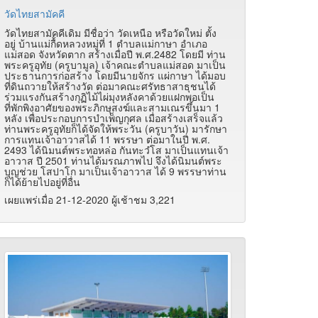
วัดไทยสามัคคี
วัดไทยสามัคคีเดิม มีชื่อว่า วัดเหนือ หรือวัดใหม่ ตั้ง
อยู่ บ้านแม่กื้ดหลวงหมู่ที่ 1 ตำบลแม่กาษา อำเภอ
แม่สอด จังหวัดตาก สร้างเมื่อปี พ.ศ.2482 โดยมี ท่าน
พระครูอุทัย (ครูบามูล) เจ้าคณะตำบลแม่สอด มาเป็น
ประธานการก่อสร้าง โดยมีนายจักร แผ่กาษา ได้มอบ
ที่ดินถวายให้สร้างวัด ต่อมาคณะศรัทธาสาธุชนได้
ร่วมแรงกันสร้างกุฏิไม้ไผ่มุงหลังคาด้วยแฝกพอเป็น
ที่พักพิงอาศัยของพระภิกษุสงฆ์และสามเณรขึ้นมา 1
หลัง เพื่อประกอบการบำเพ็ญกุศล เมื่อสร้างเสร็จแล้ว
ท่านพระครูอุทัยก็ได้จัดให้พระวัน (ครูบาวัน) มารักษา
การแทนเจ้าอาวาสได้ 11 พรรษา ต่อมาในปี พ.ศ.
2493 ได้นิมนต์พระทอหล่อ กันทะวํโส มาเป็นแทนเจ้า
อาวาส ปี 2501 ท่านได้มรณภาพไป จึงได้นิมนต์พระ
บุญช่วย โสปาโก มาเป็นเจ้าอาวาส ได้ 9 พรรษาท่าน
ก็ได้ย้ายไปอยู่ที่อื่น
เผยแพร่เมื่อ 21-12-2020 ผู้เช้าชม 3,221