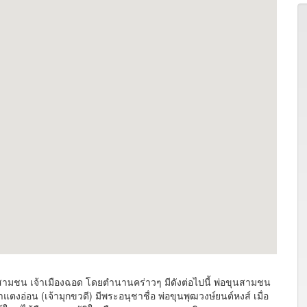
ามชน เจ้าเมืองฉอด โดยตำนานคร่าวๆ มีดังต่อไปนี้ พ่อขุนสามชน
ตงอ่อน (เจ้ามุกขวดี) มีพระอนุชาชื่อ พ่อขุนพุฒวงษ์ยนต์หงส์ เมื่อ