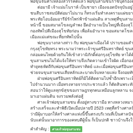
พ่อขุนจันคำเหลืองสวรรคตแล้ว พ่อขุนสามชนราชบุตรอง
ต่อมามี เจ้าแม่มโนราห์ เป็นชายา เมืองฉอดปัจจุบันอยู
ชนสืบราชสมบัติต่อมาไม่นาน ก็ทรงเริ่มทำสงครามแผ่ขยาย
พระทัยโอบอ้อมอารีย์รักไพร่ฟ้าข้าแผ่นดิน สาเหตุที่ขุนส
หน้านี้ ขอมสมาดโขลญลำพง ยึดอำนาจเป็นใหญ่ที่เมืองสุ
กองทัพไปตีเมืองสุโขทัยก่อน เพื่อล้มอำนาจ ขอมสมาดโขล
เมืองแม่แต่ขณะที่ยกทัพไปนั้น
พ่อขุนบางกลางท่าว กับ พ่อขุนผาเมืองได้ ปราบขอมสำเร็
กรุงสุโขทัยทรง พระนามว่าพระเจ้าขุนศรีอินทราทิตย์ ขุนสามช
กล่อมคนไทยด้วยกันให้เข้าสวามิภักดิ์ต่อกรุงสุโขทัย หาได
ขุนสามชนไม่ได้แจ้งให้ทราบจึงเกิดความเข้าใจผิด เมื่อกอง
ทำยุทธหัตถีกับพ่อขุนศรีอินทราทิตย์ และเมื่อพ่อขุนศรีอิ
ช่วยจนขุนสามชนเสียหลักและบาดเจ็บหลายแห่ง จึงถอยทั
ฝ่ายพ่อขุนศรีอินทราทิตย์ก็มิได้ติดตามไปซ้ำอีกเพราะเ
ไปจำนวนมาก เมื่อทรงหายจากประชวรแล้ว ก็ตัดสินพระทัย
สอนว่าให้ดูแลทุกข์สุขของราษฎรทุกคนเหมือนลูกหลาน จงร
มาเอาแผ่นดิน จงรวมพลังต่อสู้
ศาลเจ้าพ่อขุนสามชน ตั้งอยู่ทางขวามือ ทางหลวงหมายเลข
สร้างเสร็จและทำพิธีเปิดเมื่อปลายปี 2523 เหตุที่สร้างศาล
ว่ามีผุ้มาบอกให้สร้างศาลแห่งนี้ขึ้นตรงบริเวณที่เป็นศาลปั
นับแต่นั้นมาอาการของคหบดีผู้นั้น ก็เป็นปกติ ชาวบ้านจึ
คำสำคัญ :
ศาลเจ้าพ่อขุนสามชน