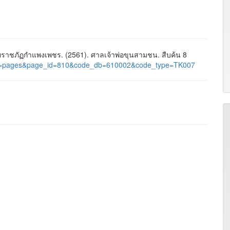
าชภัฏกำแพงเพชร. (2561). ศาลเจ้าพ่อขุนสามชน. สืบค้น 8
al/?nu=pages&page_id=810&code_db=610002&code_type=TK007