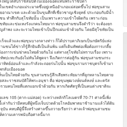
ค์ใหญ่ได้สืบราชสมบัติในเมืองฉอดแทนพระราชบิดา
่ในเขตอำเภอแม่ระมาดซึ่งอยู่เหนืออำเภอแม่สอดขึ้นไป พ่อขุนสาม
อาณาเขต และด้วยเป็นขุนศึกที่เชี่ยวชาญเชิงยุทธ์ ประกอบกับมีน้ำ
ามชน ทำศึกกับสุโขทัยนั้น เป็นเพราะความเข้าใจผิดกัน เพราะก่อน
โขทัยและข่มเหงรังแกคนไทยมาก พ่อขุนสามชนจึงดำริว่า จะต้องยก
ญลำพง และจะรวมไทยเข้าเป็นปึกแผ่นเข้าด้วยกัน โดยมีสุโขทัยเป็น
จแล้วและพ่อขุนบางกลางท่าว ก็ได้ปราบดาภิเษกเป็นกษัตริย์แห่ง
นได้ข่าวก็รู้สึกยินดีเป็นล้นพ้น แต่ก็เดินทัพต่อเพื่อต้องการเกลี้ย
้ต้องการเข่นฆ่าคนไทยด้วยกันไม่ แต่ทางสุโขทัยไม่ทราบเรื่อง เพราะ
ทัพปะทะกันยังไม่ทันได้พูดจา จึงเกิดการต่อสู้กัน พ่อขุนสามชนกระ
นทราทิตย์อ่อนล้าและกำลังจะถอยร่นไปนั้น พ่อขุนรามราชบุตรก็เข้ามา
พกลับเมืองฉอด
ห็นเป็นไทยด้วยกัน ขุนสามชนรู้สึกเสียพระทัยมากที่ลูกหลานไทยตาย
สละราชสมบัติให้พระอนุชา คือ พ่อขุนพุฒวงษ์ยนต์หงษ์ และตรัส
วมคนไทยที่แตกแยกเข้าด้วยกัน หากเกิดศัตรูที่เป็นคนต่างชาติจะ
 105 (ตาก-แม่สอด) ระหว่างหลักกิโลเมตรที่ 70-71 ศาลนี้เพิ่ง
นี้เล่ากันว่ามีคหบดีผู้หนึ่งเจ็บปวดด้วยโรคอัมพาตมาช้านานแล้วได้ฝัน
จจุบัน คหบดีผู้นี้จึงสร้างศาลขึ้นถวายเรียกว่า ศาลเจ้าพ่อขุนสามชม
งให้ความเคารพนับถือศาลนี้มาก