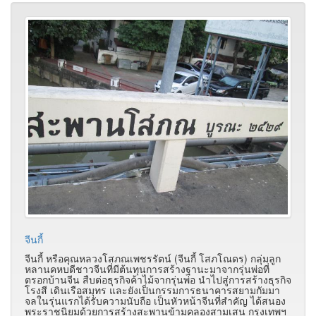
จีนกี้
จีนกี้ หรือคุณหลวงโสภณเพชรรัตน์ (จีนกี้ โสภโณดร) กลุ่มลูก
หลานคหบดีชาวจีนที่มีต้นทุนการสร้างฐานะมาจากรุ่นพ่อที่
ตรอกบ้านจีน สืบต่อธุรกิจค้าไม้จากรุ่นพ่อ นำไปสู่การสร้างธุรกิจ
โรงสี เดินเรือสมุทร และยังเป็นกรรมการธนาคารสยามกัมมา
จลในรุ่นแรกได้รับความนับถือ เป็นหัวหน้าจีนที่สำคัญ ได้สนอง
พระราชนิยมด้วยการสร้างสะพานข้ามคลองสามเสน กรุงเทพฯ