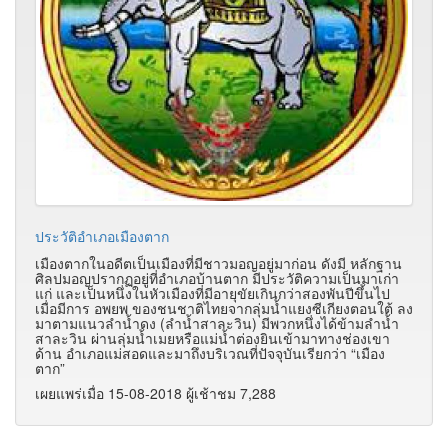
ประวัติอำเภอเมืองตาก
เมืองตากในอดีตเป็นเมืองที่มีชาวมอญอยู่มาก่อน ดังมี หลักฐาน
ศิลปมอญปรากฏอยู่ที่อำเภอบ้านตาก มีประวัติความเป็นมาเก่า
แก่ และเป็นหนึ่งในหัวเมืองที่มีอายุขัยเกินกว่าสองพันปีขึ้นไป
เมื่อมีการ อพยพ ของชนชาติไทยจากลุ่มน้ำแยงซีเกียงตอนใต้ ลง
มาตามแนวลำน้ำดง (ลำน้ำสาละวิน) มีพวกหนึ่งได้ข้ามลำน้ำ
สาละวิน ผ่านลุ่มน้ำเมยหรือแม่น้ำต่องยินเข้ามาทางช่องเขา
ด้าน อำเภอแม่สอดและมาถึงบริเวณที่ปัจจุบันเรียกว่า “เมือง
ตาก”
เผยแพร่เมื่อ 15-08-2018 ผู้เช้าชม 7,288