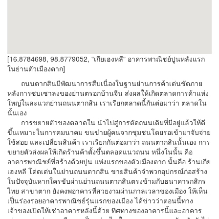
[16.8784698, 98.8779052, "เกียเฮงหลี" อาคารพาณิชย์ปูนหลังแรก
ในย่านตัวเมืองตาก]
ถนนตากสินมีพัฒนาการสืบเนื่องในฐานย่านการค้าเด่นชัดภาย
หลังการซบเซาลงของย่านตรอกบ้านจีน ส่งผลให้เกิดตลาดการค้าแห่ง
ใหญ่ในละแวกย่านถนนตากสิน เราเรียกตลาดนี้กันต่อมาว่า ตลาดใน
นั้นเอง
การขยายตัวของตลาดใน นำไปสู่การตัดถนนเดิมที่มีอยู่แล้วให้ดี
ขึ้นเหมาะในการคมนาคม ขนข่ายผู้คนจากชุมชนโดยรอเข้ามาจับจ่าย
ใช้สอย และเปลี่ยนสินค้า เราเรียกกันต่อมาว่า ถนนตากสินนั้นเอง การ
ขยายตัวส่งผลให้เกิดร้านค้าตั้งขึ้นตลอดแนวถนน หนึ่งในนั้น คือ
อาคารพาณิชย์ที่สร้างด้วยปูน แห่งแรกของตัวเมืองตาก นั้นคือ ร้านเกีย
เฮงหลี โด่ดเด่นในย่านถนนตากสิน ขายสินค้าจำพวกอุปกรณ์ก่อสร้าง
ในปัจจุบันหากใครขับผ่านย่านถนนตากสินตรงข้ามกับธนาคารกสิกร
ไทย สาขาตาก ยังคงพอาคารที่สวยงามผ่านกาลเวลาของเมือง ให้เห็น
เป็นร่องรอยอาคารพาณิชย์รุ่นแรกของเมือง ได้ข่าวว่าตอนนี้ทาง
เจ้าของเปิดให้เช่าอาคารหลังนี้ด้วย ทิศทางของอาคารนี้และอาคาร