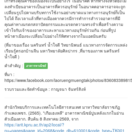
เก่าทรงคุณค่าของเมืองจะเป็นอย่างไร ในอนาคต หากทางจังหวัดยังไม่
ลงทำเบียนอาคารเป็นอาคารที่ควรอนุรักษ์ ในอนาคตอาคารอาจจะถูก
เปลี่ยนรูปไปตามบริบทการใช้งานอย่างขาดแนวทางการอนุรักษ์ก็เป็น
ไปได้ ถึงเวลาแล้วที่ทางเมืองตากควรมีการทำการสำรวจอาคารที่มี
คุณค่าทางมรดกสถาปัตยกรรมและมรดกความทรงจำเพื่อสร้างความ
เข้าใจกับเจ้าของอาคารและหาแนวทางอนุรักษ์ร่วมกัน ก่อนที่รูป
หน้าตาเมืองจะเปลี่ยนไปอย่างไร้ทิศทางจากในแอดมินครับ
(ที่มาของเรื่อง นครินทร์ น้ำใจดี วิทยานิพนธ์ แนวทางการจัดการแหล่ง
เรียนรู้ตรอกบ้านจีน มหาวิทยาลัยศิลปากร ,ที่มาของภาพ นครินทร์
น้ำใจดี )
คำสำคัญ :
อาคารพาณิชย์
ที่มา :
https://www.facebook.com/laoruengmuengtak/photos/83608338981
รวบรวมและจัดทำข้อมูล : กาญจนา จันทร์สิงห์
สำนักวิทยบริการและเทคโนโลยีสารสนเทศ มาหาวิทยาลัยราชภัฏ
กำแพงเพชร. (2565). "เกียเฮงหลี" อาคารพาณิชย์ปูนหลังแรกในย่าน
ตัวเมืองตาก. สืบค้น 8 สิงหาคม 2569, จาก
https://arit.kpru.ac.th/ap2/local/?
nu=pages&page_id=2068&code_db=610001&code_type=TK001