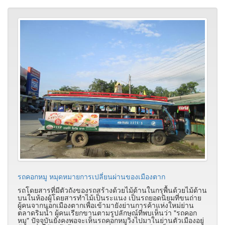
รถคอกหมู หมุดหมายการเปลี่ยนผ่านของเมืองตาก
รถโดยสารที่มีตัวถังของรถสร้างด้วยไม้ด้านในกรุพื้นด้วยไม้ด้าน
บนในห้องผู้โดยสารทำไม้เป็นระแนง เป็นรถยอดนิยมที่ขนถ่าย
ผู้คนจากนอกเมืองตากเพื่อเข้ามายังย่านการค้าแห่งใหม่ย่าน
ตลาดริมน้ำ ผู้คนเรียกขานตามรูปลักษณ์ที่พบเห็นว่า "รถคอก
หมู" ปัจจุบันยังคงพอจะเห็นรถคอกหมูวิ่งไปมาในย่านตัวเมืองอยู่