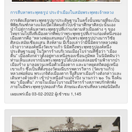
การสืบหาพระพุทธรูป ประจำเมืองในสมัยพระพุทธเจ้าหลวง
การคัดเลือกพระพุทธรูปมาประดิษฐานในครั้งนั้นหมายที่จะเป็น
พิพิธภัณฑ์กลางแจ้งเปิดให้คนทั่วไปเข้ามาศึกษาศิลปะนั้นเอง
นำไปสู่การค้นหาพระพุทธรูปที่เก่าแก่ตามหัวเมืองต่าง ๆ ของ
ไทยรวมไปถึงที่เมืองตากที่พบว่าพระพุทธรูปที่เก่าแก่องค์หนึ่งของ
เมืองตากคือ “หลวงพ่อแสนทอง”เป็นพระพุทธรูปปางมารวิชัย
ศิลปะสมัยเชียงแสน สิงห์สาม มีเรื่องเล่าว่ามีนิมิตจากหลวงพ่อ
เจ้าอาวาสองค์หนึ่งวัดเขาแก้ว นิมิตถึงพระพุทธรูปองค์หนึ่ง
ประดิษฐานอยู่ ในวิหารร้างบริเวณเมืองโบราณที่ชื่อว่า “เมือง
ตื่น” เมืองดังกล่าวตั้งอยู่ทางเหนือของเขื่อนภูมิพล ในนิมิตฝันว่า
ท่านเห็นแสงจากนั้นพระพุทธรูปได้เปล่งแสงลอยข้ามฟ้าจากป่า
เมืองร้าง มาลอยวนเหนือตัวเมืองตาก และมาหยุดสถิตอยู่เหนือ
เขาแก้ว ซึ่งเป็นที่ตั้งของวัดมณีบรรพตวรวิหาร (วัดเขาแก้ว)
หลวงพ่อห้อน พระเกจิดังเมืองตาก จึงสืบหาเมืองร้างดังกล่าวและ
เดินทางด้วยเท้า เข้าป่าเหนือลำแม่น้ำปิง นานกว่า ๒๐ วัน จึงค้น
พบ “เมืองตื่น” ภายในเมืองโบราณมีวิหารร้างสภาพปรักหักพัง
ภายในมีพระพุทธรูปทองสำริด ลักษณะดังเช่นที่หลวงพ่อนิมิตถึง
เผยแพร่เมื่อ 03-02-2022 ผู้เช้าชม 1,145