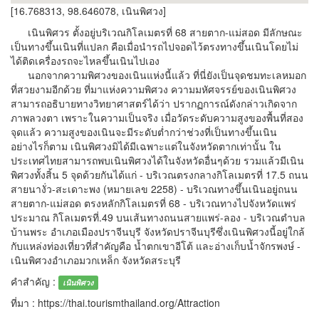
[16.768313, 98.646078, เนินพิศวง]
เนินพิศวร ตั้งอยู่บริเวณกิโลเมตรที่ 68 สายตาก-แม่สอด มีลักษณะ
เป็นทางขึ้นเนินที่แปลก คือเมื่อนำรถไปจอดไว้ตรงทางขึ้นเนินโดยไม่
ได้ติดเครื่องรถจะไหลขึ้นเนินไปเอง
นอกจากความพิศวงของเนินแห่งนี้แล้ว ที่นี่ยังเป็นจุดชมทะเลหมอก
ที่สวยงามอีกด้วย ที่มาแห่งความพิศวง ความมหัศจรรย์ของเนินพิศวง
สามารถอธิบายทางวิทยาศาสตร์ได้ว่า ปรากฏการณ์ดังกล่าวเกิดจาก
ภาพลวงตา เพราะในความเป็นจริง เมื่อวัดระดับความสูงของพื้นที่สอง
จุดแล้ว ความสูงของเนินจะมีระดับต่ำกว่าช่วงที่เป็นทางขึ้นเนิน
อย่างไรก็ตาม เนินพิศวงมิได้มีเฉพาะแต่ในจังหวัดตากเท่านั้น ใน
ประเทศไทยสามารถพบเนินพิศวงได้ในจังหวัดอื่นๆด้วย รวมแล้วมีเนิน
พิศวงทั้งสิ้น 5 จุดด้วยกันได้แก่ - บริเวณตรงกลางกิโลเมตรที่ 17.5 ถนน
สายนางั่ว-สะเดาะพง (หมายเลข 2258) - บริเวณทางขึ้นเนินอยู่ถนน
สายตาก-แม่สอด ตรงหลักกิโลเมตรที่ 68 - บริเวณทางไปจังหวัดแพร่
ประมาณ กิโลเมตรที่.49 บนเส้นทางถนนสายแพร่-ลอง - บริเวณตำบล
บ้านพระ อำเภอเมืองปราจีนบุรี จังหวัดปราจีนบุรีซึ่งเนินพิศวงนี้อยู่ใกล้
กับแหล่งท่องเที่ยวที่สำคัญคือ น้ำตกเขาอีโต้ และอ่างเก็บน้ำจักรพงษ์ -
เนินพิศวงอำเภอมวกเหล็ก จังหวัดสระบุรี
คำสำคัญ :
เนินพิศวง
ที่มา : https://thai.tourismthailand.org/Attraction