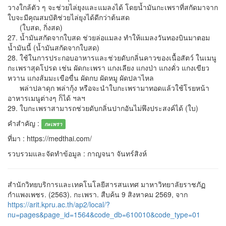
วางใกล้ตัว ๆ จะช่วยไล่ยุงและแมลงได้ โดยน้ำมันกะเพราที่สกัดมาจาก
ใบจะมีคุณสมบัติช่วยไล่ยุงได้ดีกว่าต้นสด
(ใบสด, กิ่งสด)
27. น้ำมันสกัดจากใบสด ช่วยล่อแมลง ทำให้แมลงวันทองบินมาตอม
น้ำมันนี้ (น้ำมันสกัดจากใบสด)
28. ใช้ในการประกอบอาหารและช่วยดับกลิ่นคาวของเนื้อสัตว์ ในเมนู
กะเพราสุดโปรด เช่น ผัดกะเพรา แกงเลียง แกงป่า แกงคั่ว แกงเขียว
หวาน แกงส้มมะเขือขื่น ผัดกบ ผัดหมู ผัดปลาไหล
พล่าปลาดุก พล่ากุ้ง หรือจะนำใบกะเพรามาทอดแล้วใช้โรยหน้า
อาหารเมนูต่างๆ ก็ได้ ฯลฯ
29. ใบกะเพราสามารถช่วยดับกลิ่นปากอันไม่พึงประสงค์ได้ (ใบ)
คำสำคัญ :
กะเพรา
ที่มา : https://medthai.com/
รวบรวมและจัดทำข้อมูล : กาญจนา จันทร์สิงห์
สำนักวิทยบริการและเทคโนโลยีสารสนเทศ มาหาวิทยาลัยราชภัฏ
กำแพงเพชร. (2563). กะเพรา. สืบค้น 9 สิงหาคม 2569, จาก
https://arit.kpru.ac.th/ap2/local/?
nu=pages&page_id=1564&code_db=610010&code_type=01