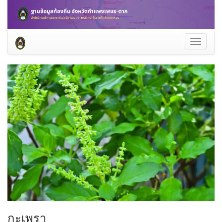
Toggle
navigati
กะเพรา