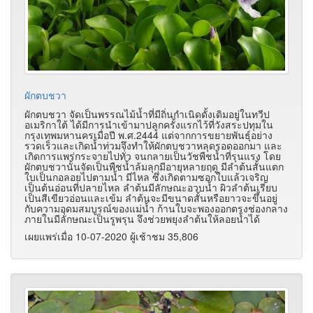
ผักตบชวา
ผักตบชวา จัดเป็นพรรณไม้น้ำที่มีถิ่นกำเนิดดั้งเดิมอยู่ในทวีป
อเมริกาใต้ ได้มีการนำเข้ามาปลูกครั้งแรกไว้ที่วังสระปทุมใน
กรุงเทพมหานครเมื่อปี พ.ศ.2444 แต่จากการขยายพันธุ์อย่าง
รวดเร็วและเกิดน้ำท่วมจึงทำให้ผักตบชวาหลุดรอดออกมา และ
เกิดการแพร่กระจายไปทั่ว จนกลายเป็นวัชพืชน้ำที่รุนแรง โดย
ผักตบชวานั้นจัดเป็นพืชน้ำล้มลุกมีอายุหลายฤดู มีลำต้นสั้นแตก
ใบเป็นกอลอยไปตามน้ำ มีไหล ซึ่งเกิดตามซอกใบแล้วเจริญ
เป็นต้นอ่อนที่ปลายไหล ลำต้นมีลักษณะอวบน้ำ ผิวลำต้นเรียบ
เป็นสีเขียวอ่อนและเข้ม ลำต้นจะมีขนาดสั้นหรือยาวจะขึ้นอยู่
กับความอุดมสมบูรณ์ของแม่น้ำ ก้านใบจะพองออกตรงช่องกลาง
ภายในมีลักษณะเป็นรูพรุน จึงช่วยพยุงลำต้นให้ลอยน้ำได้
เผยแพร่เมื่อ 10-07-2020 ผู้เช้าชม 35,806