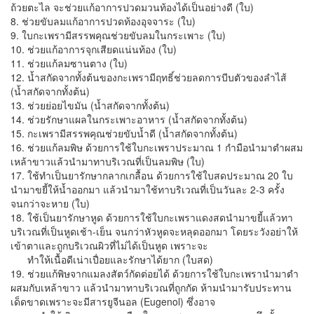
ถ้วยตะไล จะช่วยแก้อาการปวดมวนท้องได้เป็นอย่างดี (ใบ)
8. ช่วยขับลมแก้อาการปวดท้องอุจจาระ (ใบ)
9. ใบกะเพรามีสรรพคุณช่วยขับลมในกระเพาะ (ใบ)
10. ช่วยแก้อาการจุกเสียดแน่นท้อง (ใบ)
11. ช่วยแก้ลมซานตาง (ใบ)
12. น้ำสกัดจากทั้งต้นของกะเพรามีฤทธิ์ช่วยลดการบีบตัวของลำไส้
(น้ำสกัดจากทั้งต้น)
13. ช่วยย่อยไขมัน (น้ำสกัดจากทั้งต้น)
14. ช่วยรักษาแผลในกระเพาะอาหาร (น้ำสกัดจากทั้งต้น)
15. กะเพรามีสรรพคุณช่วยขับน้ำดี (น้ำสกัดจากทั้งต้น)
16. ช่วยแก้ลมพิษ ด้วยการใช้ใบกะเพราประมาณ 1 กำมือนำมาตำผสม
เหล้าขาวแล้วนำมาทาบริเวณที่เป็นลมพิษ (ใบ)
17. ใช้ทำเป็นยารักษากลากเกลื้อน ด้วยการใช้ใบสดประมาณ 20 ใบ
นำมาขยี้ให้น้ำออกมา แล้วนำมาใช้ทาบริเวณที่เป็นวันละ 2-3 ครั้ง
จนกว่าจะหาย (ใบ)
18. ใช้เป็นยารักษาหูด ด้วยการใช้ใบกะเพราแดงสดนำมาขยี้แล้วทา
บริเวณที่เป็นหูดเช้า-เย็น จนกว่าหัวหูดจะหลุดออกมา โดยระวังอย่าให้
เข้าตาและถูกบริเวณผิวที่ไม่ได้เป็นหูด เพราะจะ
ทำให้เนื้อดีเน่าเปื่อยและรักษาได้ยาก (ใบสด)
19. ช่วยแก้พิษจากแมลงสัตว์กัดต่อยได้ ด้วยการใช้ใบกะเพรานำมาตำ
ผสมกับเหล้าขาว แล้วนำมาทาบริเวณที่ถูกกัด ห้ามนำมารับประทาน
เด็ดขาดเพราะจะมีสารยูจีนอล (Eugenol) ซึ่งอาจ