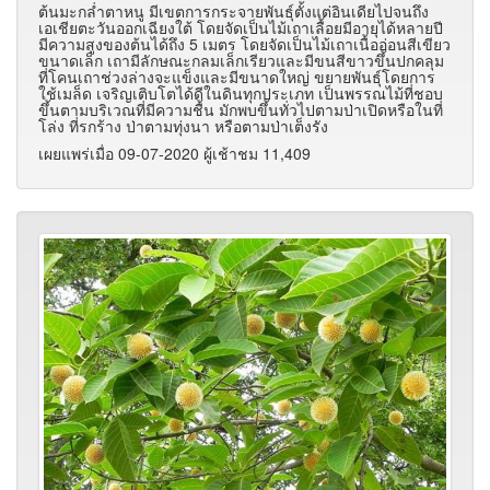
ต้นมะกล่ำตาหนู มีเขตการกระจายพันธุ์ตั้งแต่อินเดียไปจนถึง
เอเชียตะวันออกเฉียงใต้ โดยจัดเป็นไม้เถาเลื้อยมีอายุได้หลายปี
มีความสูงของต้นได้ถึง 5 เมตร โดยจัดเป็นไม้เถาเนื้ออ่อนสีเขียว
ขนาดเล็ก เถามีลักษณะกลมเล็กเรียวและมีขนสีขาวขึ้นปกคลุม
ที่โคนเถาช่วงล่างจะแข็งและมีขนาดใหญ่ ขยายพันธุ์โดยการ
ใช้เมล็ด เจริญเติบโตได้ดีในดินทุกประเภท เป็นพรรณไม้ที่ชอบ
ขึ้นตามบริเวณที่มีความชื้น มักพบขึ้นทั่วไปตามป่าเปิดหรือในที่
โล่ง ที่รกร้าง ป่าตามทุ่งนา หรือตามป่าเต็งรัง
เผยแพร่เมื่อ 09-07-2020 ผู้เช้าชม 11,409