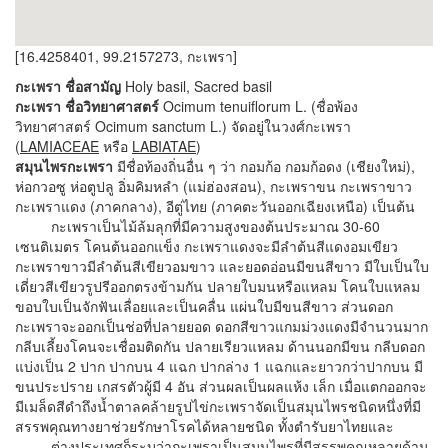
[16.4258401, 99.2157273, กะเพรา]
กะเพรา ชื่อสามัญ
Holy basil, Sacred basil
กะเพรา ชื่อวิทยาศาสตร์
Ocimum tenuiflorum L. (ชื่อพ้อง
วิทยาศาสตร์ Ocimum sanctum L.) จัดอยู่ในวงศ์กะเพรา
(
LAMIACEAE
หรือ
LABIATAE
)
สมุนไพรกะเพรา
มีชื่อท้องถิ่นอื่น ๆ ว่า กอมก้อ กอมก้อดง (เชียงใหม่),
ห่อกวอซู ห่อตูปลู อิ่มคิมหลำ (แม่ฮ่องสอน), กะเพราขน กะเพราขาว
กะเพราแดง (ภาคกลาง), อีตู่ไทย (ภาคตะวันออกเฉียงเหนือ) เป็นต้น
กะเพราเป็นไม้ล้มลุกที่มีความสูงของต้นประมาณ 30-60
เซนติเมตร โคนต้นออกแข็ง กะเพราแดงจะมีลำต้นสีแดงอมเขียว
กะเพราขาวมีลำต้นสีเขียวอมขาว และยอดอ่อนมีขนสีขาว มีใบเป็นใบ
เดี่ยวสีเขียวรูปรีออกตรงข้ามกัน ปลายใบมนหรือแหลม โคนใบแหลม
ขอบใบเป็นจักฟันเลื่อยและเป็นคลื่น แผ่นใบมีขนสีขาว ส่วนดอก
กะเพราจะออกเป็นช่อที่ปลายยอด ดอกสีขาวแกมม่วงแดงมีจำนวนมาก
กลีบเลี้ยงโคนจะเชื่อมติดกัน ปลายเรียวแหลม ด้านนอกมีขน กลีบดอก
แบ่งเป็น 2 ปาก ปากบน 4 แฉก ปากล่าง 1 แฉกและยาวกว่าปากบน มี
ขนประปราย เกสรตัวผู้มี 4 อัน ส่วนผลเป็นผลแห้ง เล็ก เมื่อแตกออกจะ
มีเมล็ดสีดำถึงน้ำตาลคล้ายรูปไข่กะเพราจัดเป็นสมุนไพรชนิดหนึ่งที่มี
สรรพคุณทางยาช่วยรักษาโรคได้หลายชนิด ทั้งตำรับยาไทยและ
ต่างประเทศก็ระบุว่ากะเพราเป็นสมุนไพรที่มีสรรพคุณหลายด้าน