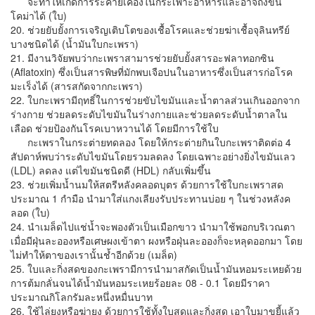
จะทำให้เกิดการระคายเคืองในกระเพาะอาหารและอาจถึงขั้น
โคม่าได้ (ใบ)
20. ช่วยยับยั้งการเจริญเติบโตของเชื้อโรคและช่วยฆ่าเชื้อจุลินทรีย์
บางชนิดได้ (น้ำมันใบกะเพรา)
21. มีงานวิจัยพบว่ากะเพราสามารช่วยยับยั้งสารอะฟลาทอกซิน
(Aflatoxin) ซึ่งเป็นสารพิษที่มักพบเจือปนในอาหารซึ่งเป็นสารก่อโรค
มะเร็งได้ (สารสกัดจากกะเพรา)
22. ใบกะเพรามีฤทธิ์ในการช่วยขับไขมันและน้ำตาลส่วนเกินออกจาก
ร่างกาย ช่วยลดระดับไขมันในร่างกายและช่วยลดระดับน้ำตาลใน
เลือด ช่วยป้องกันโรคเบาหวานได้ โดยมีการใช้ใบ
กะเพราในกระต่ายทดลอง โดยให้กระต่ายกินใบกะเพราติดต่อ 4
สัปดาห์พบว่าระดับไขมันโดยรวมลดลง โดยเฉพาะอย่างยิ่งไขมันเลว
(LDL) ลดลง แต่ไขมันชนิดดี (HDL) กลับเพิ่มขึ้น
23. ช่วยเพิ่มน้ำนมให้สตรีหลังคลอดบุตร ด้วยการใช้ใบกะเพราสด
ประมาณ 1 กำมือ นำมาใส่แกงเลียงรับประทานบ่อย ๆ ในช่วงหลังค
ลอด (ใบ)
24. นำเมล็ดไปแช่น้ำจะพองตัวเป็นเมือกขาว นำมาใช้พอกบริเวณตา
เมื่อมีฝุ่นละอองหรือเศษผงเข้าตา ผงหรือฝุ่นละอองก็จะหลุดออกมา โดย
ไม่ทำให้ตาของเรานั้นช้ำอีกด้วย (เมล็ด)
25. ใบและกิ่งสดของกะเพรามีการนำมาสกัดเป็นน้ำมันหอมระเหยด้วย
การต้มกลั่นจนได้น้ำมันหอมระเหยร้อยละ 08 - 0.1 โดยมีราคา
ประมาณกิโลกรัมละหนึ่งหมื่นบาท
26. ใช้ไล่ยุงหรือฆ่ายุง ด้วยการใช้ทั้งใบสดและกิ่งสด เอาใบมาขยี้แล้ว