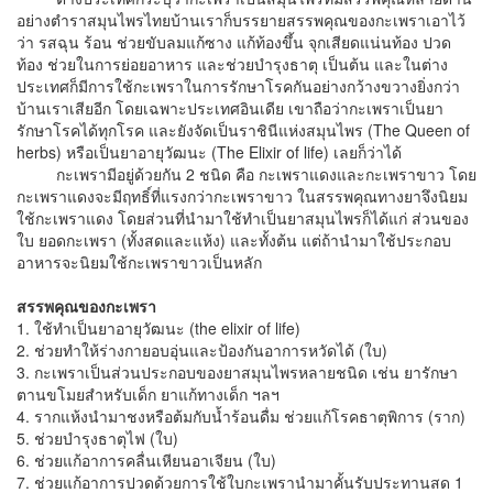
อย่างตำราสมุนไพรไทยบ้านเราก็บรรยายสรรพคุณของกะเพราเอาไว้
ว่า รสฉุน ร้อน ช่วยขับลมแก้ซาง แก้ท้องขึ้น จุกเสียดแน่นท้อง ปวด
ท้อง ช่วยในการย่อยอาหาร และช่วยบำรุงธาตุ เป็นต้น และในต่าง
ประเทศก็มีการใช้กะเพราในการรักษาโรคกันอย่างกว้างขวางยิ่งกว่า
บ้านเราเสียอีก โดยเฉพาะประเทศอินเดีย เขาถือว่ากะเพราเป็นยา
รักษาโรคได้ทุกโรค และยังจัดเป็นราชินีแห่งสมุนไพร (The Queen of
herbs) หรือเป็นยาอายุวัฒนะ (The Elixir of life) เลยก็ว่าได้
กะเพรามีอยู่ด้วยกัน 2 ชนิด คือ กะเพราแดงและกะเพราขาว โดย
กะเพราแดงจะมีฤทธิ์ที่แรงกว่ากะเพราขาว ในสรรพคุณทางยาจึงนิยม
ใช้กะเพราแดง โดยส่วนที่นำมาใช้ทำเป็นยาสมุนไพรก็ได้แก่ ส่วนของ
ใบ ยอดกะเพรา (ทั้งสดและแห้ง) และทั้งต้น แต่ถ้านำมาใช้ประกอบ
อาหารจะนิยมใช้กะเพราขาวเป็นหลัก
สรรพคุณของกะเพรา
1. ใช้ทำเป็นยาอายุวัฒนะ (the elixir of life)
2. ช่วยทำให้ร่างกายอบอุ่นและป้องกันอาการหวัดได้ (ใบ)
3. กะเพราเป็นส่วนประกอบของยาสมุนไพรหลายชนิด เช่น ยารักษา
ตานขโมยสำหรับเด็ก ยาแก้ทางเด็ก ฯลฯ
4. รากแห้งนำมาชงหรือต้มกับน้ำร้อนดื่ม ช่วยแก้โรคธาตุพิการ (ราก)
5. ช่วยบำรุงธาตุไฟ (ใบ)
6. ช่วยแก้อาการคลื่นเหียนอาเจียน (ใบ)
7. ช่วยแก้อาการปวดด้วยการใช้ใบกะเพรานำมาคั้นรับประทานสด 1