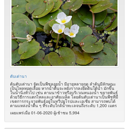
ตับเต่านา
ต้นตับเต่านา จัดเป็นพืชลอยน้ำ มีอายุหลายฤดู ลำต้นมีลักษณะ
เป็นไหลทอดเลื้อย หากน้ำตื้นจะหยั่งรากลงยึดดินใต้น้ำ มักขึ้น
ในน้ำนิ่งทั่วไป เช่น ตามนาข้าวหรือบริเวณหนองน้ำ ขยายพันธุ์
ด้วยวิธีการแตกไหลและอาศัยเมล็ด โดยต้นตับเต่านาเป็นพืชที่มี
เขตการกระจายพันธุ์อยู่ในทวีปยุโรปและเอเชีย สามารถพบได้
ตามแหล่งน้ำตื้น ๆ ที่ระดับใกล้น้ำทะเลจนถึงระดับ 1,200 เมตร
เผยแพร่เมื่อ 01-06-2020 ผู้เช้าชม 5,994