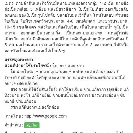
เมตร ตามลำต้นและกิ่งก้านมีหนามแหลมออกจากตุ่ม 1-2 อัน ตามข้อ
ต่อเป็นเหลี่ยม 5 เหลี่ยม และมียาวสีขาว ใบเป็นใบเดี่ยว ออกเรียงสลับ
ลักษณะของใบเป็นรูปไข่กลับ ปลายใบมนเว้าตื้นๆ โคนใบสอบ ส่วนขอ
ใบเรียบ ใบมีชนาดกว้างประมาณ 4-6 เซนติเมตร และยาวประมาณ
10-15 เซนติเมตร หลังใบและท้องใบเรียบ เนื้อใบหนาอวบน้ำ หูใบเป็น
หนาม ออกดอกเป็นช่อตามกิ่ง เป็นดอกแบบแยกเพศ แต่อยู่ในช่อ
เดียวกัน ดอกไม่มีกลีบดอก ดอกมีใบประดับที่ดูคล้ายกลีบดอกสีเหลือง มี
5 อัน ผลเป็นผลสดประกอบไปด้วยผลขนาดเล็ก 3 ผลรวมกัน ไม่มีเนื้อ
ผล หรือเป็นผลแห้งแตกได้เป็น 3 พู
สรรพคุณทางยา
:
ส่วนที่นำมาใช้ประโยชน์ :
ใบ, ยาง และ ราก
ใบ
ฟอกโลหิต ช่วยถ่ายคูถเสมหะ ช่วยขับประจำเดือนของสตรี
รักษาฝี ปิดฝี จะทำให้ฝียุบและหายปวด ถอนพิษ แก้หนองที่เกิดจากฝีได้
อย่างชะงัด แก้ปวด
ยาง
ช่วยแก้ไข้จับสั่นเรื้อรัง ทำให้อาเจียน ช่วยแก้อาการจุกเสียด แก้
ท้องมาน พุงโร แก้ม้ามย้อย ช่วยขับน้ำย่อยอาหาร ยาระบายอ่อนๆ ขับ
พยาธิ ช่วยแก้บวม
ราก
แก้พิษจากแมลงกัดต่อย
ภาพโดย : http://www.google.com
คำสำคัญ :
สมุนไพร