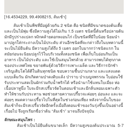
[16.4534229, 99.4908215, ส้มเช้า]
ส้มเช้าเป็นพืชที่มีอยู่ด้วยกัน 2 ชนิด คือ ชนิดที่มีขนาดของต้นเตี้ย
และเป็นไม้พุ่ม ซึ่งมีความสูงได้ไม่เกิน 1.5 เมตร ชนิดนี้ต้นหรือปลายต้น
มักมีรูปร่างแปลก หงิกคล้ายดอกหงอนไก่ เป็นชนิดที่มีใบน้อย นิยมนำ
มาปลูกใส่กระถางเป็นไม้ประดับ ส่วนอีกชนิดที่จะกล่าวถึงในบทความนี้
จะเป็นไม้ยืนต้น มีความสูงได้ถึง 5 เมตร ออกใบมากกว่าชนิดแรก ใน
สมัยก่อนจะนิยมปลูกไว้ในบริเวณทั้งสองชนิด เพื่อเก็บใบอ่อนกินเป็น
อาหาร เป็นไม้ประดับ และใช้เป็นสมุนไพรด้วย สามารถพบได้ทุกภาค
ของประเทศไทย ขยายพันธุ์ด้วยวิธีการเพาะเมล็ด และวิธีการปักชำ
เจริญเติบโตได้ดีในดินทุกชนิด ชอบความชื้นปานกลาง และแสงแดด
แบบเต็มวัน มักเกิดตามป่าดงดิบแล้ง ป่าราบ ป่าเบญจพรรณ ใบอ่อนใช้
รับประทานสดเป็นผักร่วมกับน้ำพริกได้ หรือนำมาใช้แทนใบเมี่ยง ห่อ
เนื้อปลาทูนึ่ง ใบจะมีรสเปรี้ยวจัดในตอนเช้าและมีกลิ่นหอมเฉพาะตัว
ทำให้ชวนรับประทาน พอช่วยสายความเปรี้ยวจะค่อยๆ อ่อนลง และจะ
ค่อยๆ หมดความเปรี้ยวไปในที่สุดในช่วงก่อนเที่ยง หลังจากนั้นใบของ
ส้มเช้าก็จะมีรสเปรี้ยวจัดอีกครั้งเมื่อถึงตอนเช้าของวันรุ่งขึ้นเป็นอย่างนี้
เรื่อยไป จึงถูกเรียกชื่อว่าต้น “ส้มเช้า” มาจนถึงปัจจุบัน
ลักษณะสมุนไพร :
ส้มเช้าเป็นไม้ยืนต้นขนาดเล็ก มีความสูงของต้นประมาณ 5-7