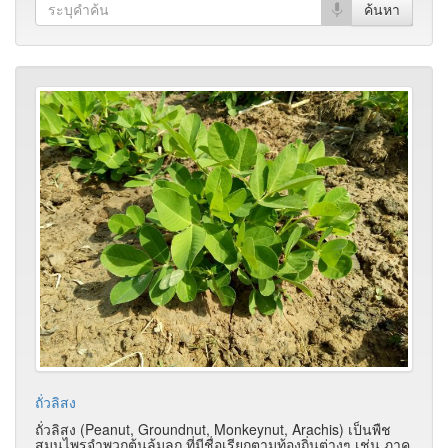
ถั่วลิสง
ถั่วลิสง (Peanut, Groundnut, Monkeynut, Arachis) เป็นพืช
สมุนไพรจำพวกต้นล้มลุก ที่มีชื่อเรียกตามท้องถิ่นต่างๆ เช่น ภาค