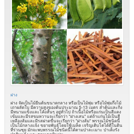
ฝาง
ฝาง จัดเป็นไม้ยืนต้นขนาดกลาง หรือเป็นไม้พุ่ม หรือไม้พุ่มกึ่งไม้
เถาผลัดใบ มีความสูงของต้นประมาณ 5-13 เมตร ลำต้นและกิ่ง
มีหนามแข็งและโค้งสั้นๆ อยู่ทั่วไป ถ้าเนื้อไม้หรือแก่นเป็นสีแดง
เข้มและมีรสขมหวานจะเรียกว่า "ฝางเสน" แต่ถ้าแก่นไม้เป็นสี
เหลืองส้มและมีรสฝาดขื่นจะเรียกว่า "ฝางส้ม" พรรณไม้ชนิดนี้
เป็นไม้กลางแจ้ง ขยายพันธุ์โดยใช้เมล็ด เจริญเติบโตได้ดีในดิน
ที่ร่วนซุย มักจะพบพรรณไม้ชนิดนี้ได้ตามป่าละเมาะ ป่าเต็งรัง
ป่าดิบแล้ง และตามเขาหินปูน