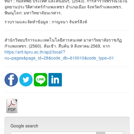
ที่มา : กมลทิพย์ ประเทศ และคนอื่นๆ. (2543). การสำรวจพรรณไม้ใน
อุทยานประวัติศาสตร์กำแพงเพชร อำเภอเมือง จังหวัดกำแพงเพชร.
พิษณุโลก: มหาวิทยาลัยนเรศวร.
รวบรวมและจัดทำข้อมูล : กาญจนา จันทร์สิงห์
สำนักวิทยบริการและเทคโนโลยีสารสนเทศ มาหาวิทยาลัยราชภัฏ
กำแพงเพชร. (2560). ส้มเช้า. สืบค้น 9 สิงหาคม 2569, จาก
https://arit.kpru.ac.th/ap2/local/?
nu=pages&page_id=28&code_db=610010&code_type=01
Google search