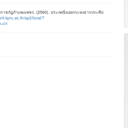
ยราชภัฏกำแพงเพชร. (2560). ประเพณีลอยกระทงธารประทีป
arit.kpru.ac.th/ap2/local/?
e=01