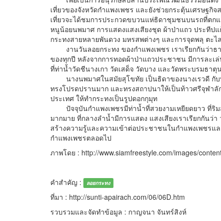
เที่ยวของจังหวัดกำแพงเพชร และยังช่วยกระตุ้นเศรษฐกิจ
เที่ยวจะได้ชมการประกวดขบวนแห่ธิดาชุมชนบนรถที่ต
หนูน้อยนพมาศ การแสดงแสงเสียงชุด ผ้าป่าแถว ประทีปแก้
กระทงสายหลายพันดวง มหรสพต่างๆ และการจุดพลุ ตะไล
งานวันลอยกระทง ของกำแพงเพชร เราเรียกกันว่าธารปร
ของทุกปี หลังจากการทอดผ้าป่าแถวประชาชน มีการละเล่
ที่ท่าน้ำวัดชีนางเกา วัดเสด็จ วัดบาง และวัดพระบรมธ
นางนพมาศในสมัยสุโขทัย เป็นธิดาของนางเรวดี กับพระ
ทรงโปรดปรานมาก และทรงสถาปนาให้เป็นท้าวศรีจุฬาลัก
ประเทศ ให้ทำกระทงเป็นรูปดอกกุมุท
ปัจจุบันกำแพงเพชรมีท่าน้ำที่สวยงามเหยียดยาว ที่ริม
มากมาย ที่กลางลำน้ำมีการแสดง แสงเสียงเราเรียกกันว่า
สร้างความรู้และความเข้าต่อประชาชนในกำแพงเพชรและจัง
กำแพงเพชรตลอดไป
ภาพโดย : http://www.siamfreestyle.com/images/conten
คำสำคัญ :
ลอยกระทง
ที่มา : http://sunti-apairach.com/06/06D.htm
รวบรวมและจัดทำข้อมูล : กาญจนา จันทร์สิงห์