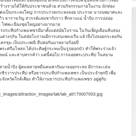
สร้างรายได้ให้กับประชาชนด้วย ส่วนกิจกรรมภายในงาน นักท่อง
กแต่งเป็นกระทงใหญ่ การประกวดกระทงลอย ประกวด นางนพมาศและ
ว ธาราขวัญ สวรรค์แห่งชากังราว ที่กลางแม่ น้ำปิง การปล่อย
 ไฟพะเนียงชุดใหญ่อย่างมากมาย
ะทีปกำแพงเพชรมีมาตั้งแต่สมัยโบราณ ในวันเพ็ญเดือนสิบสอง
นต่างๆกัน ในสมัยโบราณมีการเล่นเพลงเรือ แล้วจึงไปลอยกระทงกัน
าตุนครชุม เป็นประเพณี สืบต่อกันมาหลายร้อยปี
ศรีมโหสถ ได้ประดิษฐ์กระทงเป็นรูปดอกบัว ทำให้พระร่วงเจ้า
ษณ์ และสาปสรรค์ว่า แต่นี้ต่อไป การลอยพระประทีป ในสยาม
สายน้ำปิง ผู้คนหลายหมื่นคนพากันมาลอยกระทง มีการละเล่น
 วชิรวารประทีป หรือธารประทีปกำแพงเพชร เป็นประจำทุกปี เพื่อ
หวัดใกล้เคียง ทำให้งานธารประทีปกำแพงเพชร อยู่คู่กับ
t_images/attraction_images/tak/tak_att170007003.jpg