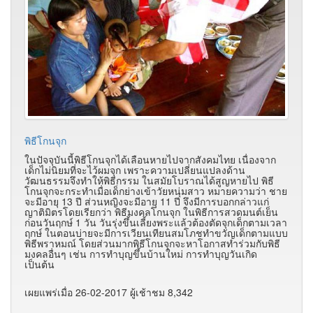
พิธีโกนจุก
ในปัจจุบันนี้พิธีโกนจุกได้เลือนหายไปจากสังคมไทย เนื่องจาก
เด็กไม่นิยมที่จะไว้ผมจุก เพราะความเปลี่ยนแปลงด้าน
วัฒนธรรมจึงทำให้พิธีกรรม ในสมัยโบราณได้สูญหายไป พิธี
โกนจุกจะกระทำเมื่อเด็กย่างเข้าวัยหนุ่มสาว หมายความว่า ชาย
จะมีอายุ 13 ปี ส่วนหญิงจะมีอายุ 11 ปี จึงมีการบอกกล่าวแก่
ญาติมิตรโดยเรียกว่า พิธีมงคลโกนจุก ในพิธีการสวดมนต์เย็น
ก่อนวันฤกษ์ 1 วัน วันรุ่งขึ้นเลี้ยงพระแล้วต้องตัดจุกเด็กตามเวลา
ฤกษ์ ในตอนบ่ายจะมีการเวียนเทียนสมโภชทำขวัญเด็กตามแบบ
พิธีพราหมณ์ โดยส่วนมากพิธีโกนจุกจะหาโอกาสทำร่วมกับพิธี
มงคลอื่นๆ เช่น การทำบุญขึ้นบ้านใหม่ การทำบุญวันเกิด
เป็นต้น
เผยแพร่เมื่อ 26-02-2017 ผู้เช้าชม 8,342