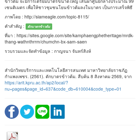
ข้าวต้ม จะมีการเตรียมบาตรขนาดใหญ่ เส้นผ่าศูนย์กลางประมาณ 99
เซนติเมตร เพื่อให้ชาวชุมชนโยนข้าวต้มลงในบาตร เป็นการเสร็จพิธี
ภาพโดย : http://siameagle.com/topic-8115/
คำสำคัญ :
ตักบาตรข้าวต้ม
ที่มา : https://sites.google.com/site/kamphaengphetheritage/mrdk-
thang-wathnthrrm/chumchn-bx-sam-saen
รวบรวมและจัดทำข้อมูล : กาญจนา จันทร์สิงห์
สำนักวิทยบริการและเทคโนโลยีสารสนเทศ มาหาวิทยาลัยราชภัฏ
กำแพงเพชร. (2561). ตักบาตรข้าวต้ม. สืบค้น 8 สิงหาคม 2569, จาก
https://arit.kpru.ac.th/ap2/local/?
nu=pages&page_id=637&code_db=610004&code_type=01