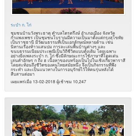
ระบำ ก. ไก่
ชุมชนบ้านวังพระธาตุ ตำบลไตรตรึงษ์ อำเภอเมือง จังหวัด
กำแพงเพชร เป็นชุมชนโบราณมีความเป็นมาตั้งแต่กรุงสุโขทัย
เป็นราชธานี มีวัฒนธรรมที่เป็นเอกลักษณ์หลายด้าน เช่น
นิทานเรื่องท้าวแสนปม การละเล่นพื้นบ้านต่างๆ และ
ขนบธรรมเนียมประเพณีเป็นวิถีชีวิตแบบดั้งเดิม โดยเฉพาะ
อย่างยิ่งเพลงระบำ ก. ไก่ ซึ่งมีลักษณะการใช้ภาษาที่โดดเด่น
เล่นคำอักษร ก ถึง ฮ เนื้อหาของบทร้องเป็นไปในเชิงเกี้ยวพาราสี
โดยสะท้อนถึงชีวิตของคนไทยสมัยหนึ่ง จึงเป็นกิจกรรมที่พึง
กระทำ และเป็นแนวทางในการอนุรักษ์ไว้ให้คนรุ่นหลังได้
สืบสานต่อมา
เผยแพร่เมื่อ 13-02-2018 ผู้เช้าชม 10,247