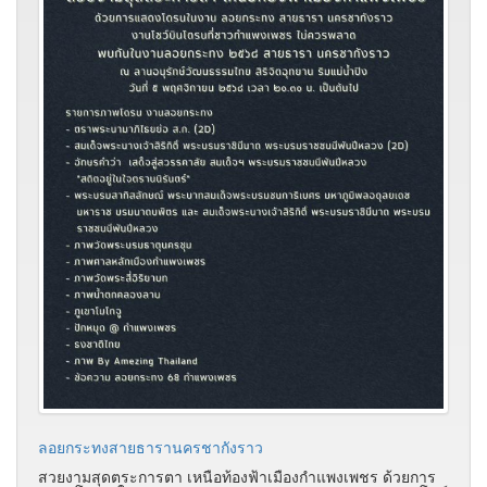
ลอยกระทงสายธารานครชากังราว
สวยงามสุดตระการตา เหนือท้องฟ้าเมืองกำแพงเพชร ด้วยการ