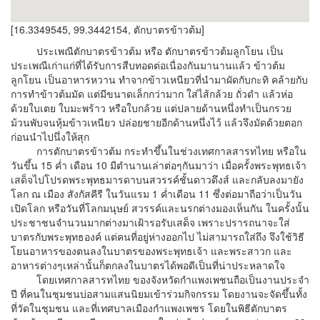
[16.3349545, 99.3442154, ตักบาตรข้าวต้ม]
ประเพณีตักบาตรข้าวต้ม หรือ ตักบาตรข้าวต้มลูกโยน เป็น
ประเพณีเก่าแก่ที่ได้รับการสืบทอดต่อเนื่องกันมานานแล้ว ข้าวต้ม
ลูกโยน เป็นอาหารหวาน ทำจากข้าวเหนียวที่นำมาผัดกับกะทิ คล้ายกับ
การทำข้าวต้มมัด แต่มีขนาดเล็กกว่ามาก ใส่ไส้กล้วย ถั่วดำ แล้วห่อ
ด้วยใบเตย ใบมะพร้าว หรือใบกล้วย แต่ปลายด้านหนึ่งทำเป็นกรวย
ม้วนพับจนหุ้มข้าวเหนียว ปล่อยชายอีกด้านหนึ่งไว้ แล้วจึงมัดด้วยตอก
ก่อนนำไปนึ่งให้สุก
การตักบาตรข้าวต้ม กระทำขึ้นในช่วงเทศกาลสารทไทย หรือใน
วันขึ้น 15 ค่ำ เดือน 10 มีตำนานเล่าต่อๆกันมาว่า เมื่อครั้งพระพุทธเจ้า
เสด็จไปโปรดพระพุทธมารดาบนสวรรค์ชั้นดาวดึงส์ และกลับลงมายัง
โลก ณ เมือง สังกัสคีรี ในวันแรม 1 ค่ำเดือน 11 ซึ่งต่อมาถือว่าเป็นวัน
เปิดโลก หรือวันที่โลกมนุษย์ สวรรค์และนรกต่างมองเห็นกัน ในครั้งนั้น
ประชาชนจำนวนมากต่างมาเฝ้ารอรับเสด็จ เพราะปรารถนาจะใส่
บาตรกับพระพุทธองค์ แต่คนที่อยู่ห่างออกไป ไม่สามารถใส่ถึง จึงใช้วิธี
โยนอาหารของตนลงในบาตรของพระพุทธเจ้า และพระสาวก และ
อาหารต่างๆเหล่านั้นก็ตกลงในบาตรได้พอดีเป็นที่น่าประหลาดใจ
โดยเทศกาลสารทไทย ของจังหวัดกำแพงเพชนถือเป็นงานประจำ
ปี ที่คนในชุมชนบ่อสามแสนนิยมเข้าร่วมกิจกรรม โดยงานจะจัดขึ้นทั้ง
ที่วัดในชุมชน และที่เทศบาลเมืองกำแพงเพชร โดยในพิธีตักบาตร