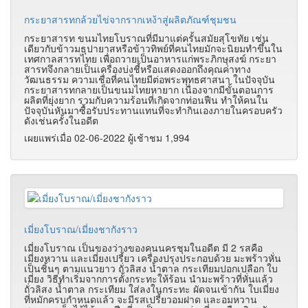
กระยาสารทกล้วยไข่จากรากเหง้าสู่ผลิตภัณฑ์ชุมชน
กระยาสารท ขนมไทยโบราณที่มีมาแต่ครั้นสมัยสุโขทัย เช่น
เดียวกับข้าวมธุปายาสหรือข้าวทิพย์ที่คนไทยมักจะนิยมทำขึ้นใน
เทศกาลสารทไทย เพื่อถวายเป็นอาหารแก่พระภิกษุสงฆ์ กระยา
สารทจึงกลายเป็นเครื่องบ่งชี้หรือแสดงออกถึงคุณค่าทาง
วัฒนธรรม ความเชื่อที่คนไทยมีต่อพระพุทธศาสนา ในปัจจุบัน
กระยาสารทกลายเป็นขนมไทยหายาก เนื่องจากมีขั้นตอนการ
ผลิตที่ยุ่งยาก รวมกับความร้อนที่เกิดจากท่อนฟืน ทำให้คนใน
ปัจจุบันหันมาซื้อรับประทานแทนที่จะทำกินเองภายในครอบครัว
ดังเช่นครั้งในอดีต
เผยแพร่เมื่อ 02-06-2022 ผู้เช้าชม 1,994
เมี่ยงโบราณ/เมี่ยงชากังราว
เมี่ยงโบราณ เป็นของว่างของคนนครชุมในอดีต มี 2 รสคือ
เมี่ยงหวาน และเมี่ยงเปรี้ยว เครื่องปรุงประกอบด้วย มะพร้าวหั่น
เป็นชิ้นๆ ตามแนวยาว ถั่วลิสง น้ำตาล กระเทียมปอกเปลือก ใบ
เมี่ยง วิธีทำเริ่มจากการตั้งกระทะให้ร้อน นำมะพร้าวที่หั่นแล้ว
ถั่วลิสง น้ำตาล กระเทียม ใส่ลงในกระทะ ผัดจนเข้ากัน ใบเมี่ยง
ที่หมักครบกำหนดแล้ว จะมีรสเปรี้ยวอมฝาด และอมหวาน