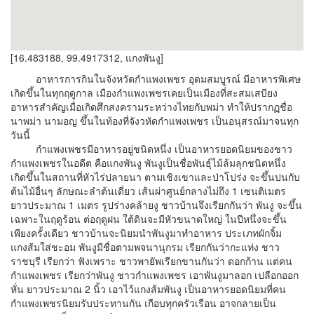
[16.483188, 99.4917312, แกงพันงู]
อาหารการกินในจังหวัดกำแพงเพชร อุดมสมบูรณ์ มีอาหารพิเศษ
เกิดขึ้นในทุกฤดูกาล เมืองกำแพงเพชรเคยเป็นเมืองที่่สะสมเสบียง
อาหารสำคัญเมื่อเกิดศึกสงครามระหว่างไทยกับพม่า ทำให้ปรากฏชื่อ
นาพม่า นามอญ ขึ้นในท้องที่จังวหัดกำแพงเพชร เป็นอนุสรณ์มาจนทุก
วันนี้
กำแพงเพชรมีอาหารอยู่ชนิดหนึ่ง เป็นอาหารยอดนิยมของชาว
กำแพงเพชรในอดีต คือแกงพันงู พันงูเป็นชื่อพันธุ์ไม้ล้มลุกชนิดหนึ่ง
เกิดขึ้นในสถานที่หัวไร่ปลายนา ตามเชิงเขาและป่าโปร่ง จะขึ้นปนกับ
ต้นไม้อื่นๆ ลักษณะลำต้นเดี่ยว เส้นผ่าศูนย์กลางไม่ถึง 1 เซนติเมตร
ยาวประมาณ 1 เมตร รูปร่างคล้ายงู ชาวบ้านจึงเรียกกันว่า พันงู จะขึ้น
เฉพาะในฤดูร้อน ต่อฤดูฝน ใต้ดินจะมีหัวขนาดใหญ่ ในปีหนึ่งจะขึ้น
เพียงครั้งเดียว ชาวบ้านจะนิยมนำพันงูมาทำอาหาร ประเภทผักจิ้ม
แกงส้มใส่ชะอม พันงูมีชื่อตามพจนานุกรม เรียกกันว่ากะแท่ง ชาว
ราชบุรี เรียกว่า ฟังเพราะ ชาวพายัพเรียกขานกันว่า ดอกก้าน แต่คน
กำแพงเพชร เรียกว่าพันงู ชาวกำแพงเพชร เอาพันงูมาลอก เปลือกออก
หั่น ยาวประมาณ 2 นิ้ว เอาไว้แกงส้มพันงู เป็นอาหารยอดนิยมที่คน
กำแพงเพชรนิยมรับประทานกัน เกือบทุกครัวเรือน อาจกลายเป็น