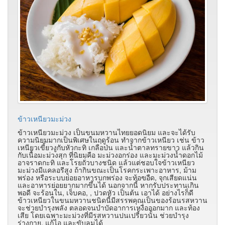
ข้าวเหนียวมะม่วง
ข้าวเหนียวมะม่วง เป็นขนมหวานไทยยอดนิยม และจะได้รับ
ความนิยมมากเป็นพิเศษในฤดูร้อน ทำจากข้าวเหนียว เช่น ข้าว
เหนียวเขี้ยวงูกับหัวกะทิ เกลือป่น และน้ำตาลทรายขาว แล้วกิน
กับเนื้อมะม่วงสุก ที่นิยมคือ มะม่วงอกร่อง และมะม่วงน้ำดอกไม้
อาจราดกะทิ และโรยถั่วบางชนิด แล้วแต่ชอบใจข้าวเหนียว
มะม่วงมีแคลอรีสูง ถ้ากินขณะเป็นโรคกระเพาะอาหาร, ม้าม
พร่อง หรือระบบย่อยอาหารบกพร่อง จะท้อฃอืด, จุกเสียดแน่น
และอาหารย่อยยากมากขึ้นได้ นอกจากนี้ หากรับประทานเกิน
พอดี จะร้อนใน, เจ็บคอ, , ปวดหัว เป็นต้น เอาได้ อย่างไรก็ดี
ข้าวเหนียวในขนมหวานชนิดนี้มีสรรพคุณเป็นของร้อนรสหวาน
จะช่วยบำรุงพลัง ตลอดจนบำบัดอาการเหงื่อออกมาก และท้อง
เสีย โดยเฉพาะมะม่วงที่มีรสหวานปนเปรี้ยวนั้น ช่วยบำรุง
ร่างกาย, แก้ไอ และขับลมได้