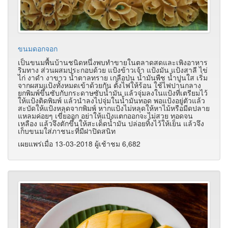
ขนมดอกจอก
เป็นขนมพื้นบ้านชนิดหนึ่งพบทำขายในตลาดสดและเพิงอาหาร
ริมทาง ส่วนผสมประกอบด้วย แป้งข้าวเจ้า แป้งมัน แป้งสาลี ไข่
ไก่ งาดำ งาขาว น้ำตาลทราย
เกลือป่น น้ำมันพืช น้ำปูนใส
เริ่ม
จากผสมแป้งทั้งหมดเข้าด้วยกัน ตั้งไฟให้ร้อน ใช้ไฟปานกลาง
ยกพิมพ์ขึ้นซับกับกระดาษซับน้ำมัน แล้วจุ่มลงในแป้งที่เตรียมไว้
ให้แป้งติดพิมพ์ แล้วนำลงไปจุ่มในน้ำมันทอด พอแป้งอยู่ตัวแล้ว
สะบัดให้แป้งหลุดจากพิมพ์ หากแป้งไม่หลุดให้หาไม้หรือมีดปลาย
แหลมค่อยๆ เขี่ยออก อย่าให้แป้งแตกออกจะไม่สวย ทอดจน
เหลือง แล้วจึงตักขึ้นให้สะเด็ดน้ำมัน ปล่อยทิ้งไว้ให้เย็น แล้วจึง
เก็บขนมใส่ภาชนะที่มีฝาปิดสนิท
เผยแพร่เมื่อ 13-03-2018 ผู้เช้าชม 6,682