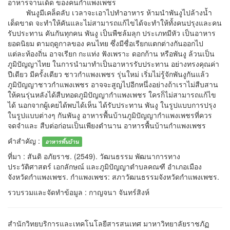
อาหารจานเด็ด ของคนกำแพงเพชร
พันงูมีเคล็ดลับ เวลาจะเอาไปทำอาหาร ห้ามนำพันงูไปล้างน้ำ
เด็ดขาด จะทำให้คันและไม่สามารถแก้ไขได้จะทำให้ทั้งคนปรุงและคน
รับประทาน คันกันทุกคน พันงู เป็นพืชล้มลุก ประเภทมีหัว เป็นอาหาร
ยอดนิยม ตามฤดูกาลของ คนไทย ซึ่งมีชื่อเรียกแตกต่างกันออกไป
แต่ละท้องถิ่น อาจเรียก กะแท่ง ฟังเพราะ ดอกก้าน หรือพันงู ล้วนเป็น
ภูมิปัญญาไทย ในการนำมาทำเป็นอาหารรับประทาน อย่างทรงคุณค่า
ปีเดียว มีครั้งเดียว ชาวกำแพงเพชร รุ่นใหม่ เริ่มไม่รู้จักพันงูกันแล้ว
ภูมิปัญญาชาวกำแพงเพชร อาจจะสูญไปอีกหนึ่งอย่างถ้าเราไม่สืบสาน
ให้คนรุ่นหลังได้สืบทอดภูมิปัญญากำแพงเพชร ใครก็ไม่สามารถแก้ไข
ได้ นอกจากผู้เคยได้พบได้เห็น ได้รับประทาน พันงู ในรูปแบบการปรุง
ในรูปแบบต่างๆ กันพันงู อาหารพื้นบ้านภูมิปัญญากำแพงเพชรที่ควร
จดจำและ สืบต่อก่อนเป็นเพียงตำนาน อาหารพื้นบ้านกำแพงเพชร
คำสำคัญ :
อาหารพื้นบ้าน
ที่มา : สันติ อภัยราช. (2549). วัฒนธรรม พัฒนาการทาง
ประวัติศาสตร์ เอกลักษณ์ และภูมิปัญญาตำบลคณฑี อำเภอเมือง
จังหวัดกำแพงเพชร. กำแพงเพชร: สภาวัฒนธรรมจังหวัดกำแพงเพชร.
รวบรวมและจัดทำข้อมูล : กาญจนา จันทร์สิงห์
สำนักวิทยบริการและเทคโนโลยีสารสนเทศ มาหาวิทยาลัยราชภัฏ