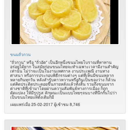
ขนมถั่วกวน
"ถั่วกวน" หรือ "ถั่วอัด" เป็นอีกหนึ่งขนมไทยโบราณที่หาทาน
อร่อยได้ยาก ในสมัยก่อนขนมไทยจะทำเฉพาะเวลามีงานสำคัญ
เท่านั้น ไม่ว่าจะเป็นในงานเทศกาล งานประเพณี งานทาง
ศาสนา หรือการประกอบพิธีกรรมต่างๆ แต่ที่เห็นมีขนมหลาก
หลายกินทุกวัน หลังสำรับคาวหวานหรือกินเป็นของว่าง ก็ล้วน
แต่คิดประดิดประดอยขึ้นภายหลังแล้วทั้งสิ้น รวมถึงขนมจาก
ต่างชาติที่เข้ามาโดยผ่านความสัมพันธ์ทางการเมือง ก็ถูก
ดัดแปลง ให้มีรูปรส ลักษณะเป็นแบบไทยๆจนบางทีนึกกันไปว่า
เป็นขนมไทยแท้ดั้งเดิมก็มี
เผยแพร่เมื่อ 25-02-2017 ผู้เช้าชม 8,746