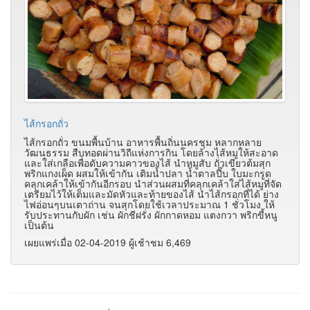
ไส้กรอกถั่ว
ไส้กรอกถั่ว ขนมพื้นบ้าน อาหารพื้นถิ่นนครชุม หลากหลาย
วัฒนธรรม สืบทอดผ่านวิถีแห่งการกิน โดยล้างไส้หมูให้สะอาด
และใส่เกลือเพื่อดับความคาวของไส้ นำหมูสับ ถั่วเขียวต้มสุก
พริกแกงเผ็ด ผสมให้เข้ากัน เติมน้ำปลา น้ำตาลปี๊บ ใบมะกรูด
คลุกเคล้าให้เข้ากันอีกรอบ นำส่วนผสมที่คลุกเคล้าใส่ไส้หมูที่จัด
เตรียมไว้ให้เต็มและมัดหัวและท้ายของไส้ นำไส้กรอกที่ได้ ย่าง
ไฟอ่อนๆบนเตาถ่าน จนสุกโดยใช้เวลาประมาณ 1 ชั่วโมง ให้
รับประทานกับผัก เช่น ผักชีฝรั่ง ผักกาดหอม แตงกวา พริกขี้หนู
เป็นต้น
เผยแพร่เมื่อ 02-04-2019 ผู้เช้าชม 6,469