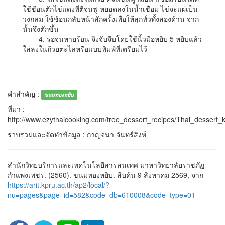
ใช้ช้อนตักไข่แดงที่ตีจนฟู หยอดลงในน้ำเชื่อม ไข่จะแผ่เป็น
วงกลม ใช้ช้อนกลับหน้าสักครั้งเพื่อให้สุกทั่วทั้งสองด้าน จาก
นั้นจึงตักขึ้น
4. รอจนหายร้อน จึงจับจีบโดยใช้นิ้วมือหยิบ 5 หยิบแล้ว
ใส่ลงในถ้วยตะไลหรือแบบพิมพ์ที่เตรียมไว้
คำสำคัญ :
ขนมทองหยิบ
ที่มา :
http://www.ezythaicooking.com/free_dessert_recipes/Thai_dessert
รวบรวมและจัดทำข้อมูล : กาญจนา จันทร์สิงห์
สำนักวิทยบริการและเทคโนโลยีสารสนเทศ มาหาวิทยาลัยราชภัฏ
กำแพงเพชร. (2560). ขนมทองหยิบ. สืบค้น 9 สิงหาคม 2569, จาก
https://arit.kpru.ac.th/ap2/local/?
nu=pages&page_id=582&code_db=610008&code_type=01