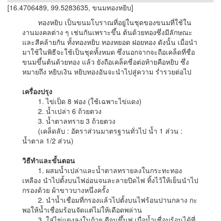
[16.4706489, 99.5283635, ขนมทองหยิบ]
ทองหยิบ เป็นขนมโบราณที่อยู่ในชุดของขนมที่ใช้ใน
งานมงคลต่าง ๆ เช่นกันเพราะขึ้น ต้นด้วยทองซึ่งมีลักษณะ
และสีคล้ายกัน ทั้งทองหยิบ ทองหยอด ฝอยทอง ดังนั้น เมื่อนำ
มาใช้ในพิธีจะใช้เป็นชุดทั้งหมด ซึ่งนอกจากจะถือเคล็ดที่ชื่อ
ขนมขึ้นต้นด้วยทอง แล้ว ยังถือเคล็ดชื่อต่อท้ายคือหยิบ ซึ่ง
หมายถึง หยิบเงิน หยิบทองอันจะนำไปสู่ความ ร่ำรวยต่อไป
เครื่องปรุง
1. ไข่เป็ด 8 ฟอง (ใช้เฉพาะไข่แดง)
2. น้ำเปล่า 6 ถ้วยตวง
3. น้ำตาลทราย 3 ถ้วยตวง
(เคล็ดลับ : อัตราส่วนมาตรฐานทั่วไป น้ำ 1 ส่วน :
น้ำตาล 1/2 ส่วน)
วิธีทำและขั้นตอน
1. ผสมน้ำเปล่าและน้ำตาลทรายลงในกระทะทอง
เหลือง นำไปตั้งบนไฟอ่อนจนละลายปิดไฟ ทิ้งไว้ให้เย็นนำไป
กรองด้วย ผ้าขาวบางหนึ่งครั้ง
2. นำน้ำเชื่อมที่กรองแล้วไปตั้งบนไฟร้อนปานกลาง กะ
พอให้น้ำเชื่อมร้อนจัดแต่ไม่ให้เดือดพล่าน
3. ใส่ไข่แดงลงในถ้วย ตีจนขึ้นฟู เมื่อน้ำเชื่อมร้อนได้ที่