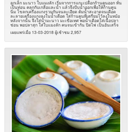
ลูกเล็ก มะนาว ใบแมงลัก เริ่มจากการแกะเปลือกก้านคูนออก หั่น
เป็นท่อน คลุกกับเกลือและน้ำ แล้วจึงบีบน้ำออกเพื่อให้ก้านคูน
นิ่ม โขลกเครื่องแกงรวมกันจนละเอียด ต้มน้ำสะอาดจนเดือด
ละลายเครื่องแกงลงในน้ำเดือด ใส่ก้านคูนที่เตรียมไว้ลงในหม้อ
หลังจากนั้น จึงใส่น้ำมะนาว มะเขือเทศ พอน้ำเดือดใส่เนื้อปลา
ช่อน พอปลาสุก ใส่ใบแมงลัก คนจนเข้ากัน ปิดไฟ เป็นอันเสร็จ
เผยแพร่เมื่อ 13-03-2018 ผู้เช้าชม 2,957