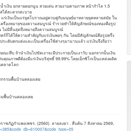
น้ำเงิน ยกลายดอกนูน สวยเด่น สวยงามตามภาพ หน้ากำไล 1.5
มใส่ได้สะดวกสะบาย
น แร่เงินเป็นแร่ยุคโบราณอยู่ควบคู่กับมนุษย์มาหลายยุคหลายสมัย ใน
ป็นเครื่องหมายของความสมบูรณ์ ร่ำรวยทำให้สัญลักษณ์ของทองคือรูป
น ไม่มีสิ้นสุดจึงหมายถึงความสมบูรณ์
ตร์ก็ได้ให้ความสำคัญกับแร่เงินพอๆ กัน โดยมีสัญลักษณ์คือรูปครึ่ง
องประดับตกแต่งและเป็นเครื่องใช้ต่างๆมานานแล้ว แร่เงินจึงถือว่า
ษณะทึบ ถ้านำเงินไปขัดเงาจะมีประกายเป็นเงาวับ นอกจากนั้นเงิน
งินคุณภาพดีต้องมีแร่เงินบริสุทธิ์ 99.99% โดยเม็กซิโกเป็นแหล่งผลิต
้ในตลาดโลก
ตถกรรมพื้นบ้านคลองเตย
รรมพื้นบ้านคลองเตย
าชภัฏกำแพงเพชร. (2560). ลายลงยา . สืบค้น 7 สิงหาคม 2569,
ge_id=385&code_db=610007&code_type=05