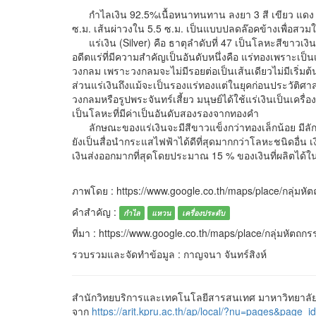
กำไลเงิน 92.5%เนื้อหนาทนทาน ลงยา 3 สี เขียว แดง 
ซ.ม. เส้นผ่าวงใน 5.5 ซ.ม. เป็นแบบปลดล๊อคข้างเพื่อสว
แร่เงิน (Silver) คือ ธาตุลำดับที่ 47 เป็นโลหะสีขาวเงิ
อดีตแร่ที่มีความสำคัญเป็นอันดับหนึ่งคือ แร่ทองเพราะเ
วงกลม เพราะวงกลมจะไม่มีรอยต่อเป็นเส้นเดียวไม่มีเริ่มต้
ส่วนแร่เงินถึงแม้จะเป็นรองแร่ทองแต่ในยุคก่อนประวัติศาส
วงกลมหรือรูปพระจันทร์เสี้ยว มนุษย์ได้ใช้แร่เงินเป็นเครื่
เป็นโลหะที่มีค่าเป็นอันดับสองรองจากทองคำ
ลักษณะของแร่เงินจะมีสีขาวแข็งกว่าทองเล็กน้อย มีลัก
ยังเป็นสื่อนำกระแสไฟฟ้าได้ดีที่สุดมากกว่าโลหะชนิดอื่น เ
เงินส่งออกมากที่สุดโดยประมาณ 15 % ของเงินที่ผลิตได
ภาพโดย : https://www.google.co.th/maps/place/กลุ่มหั
คำสำคัญ :
กำไล
แหวน
เครื่องประดับ
ที่มา : https://www.google.co.th/maps/place/กลุ่มหัตถก
รวบรวมและจัดทำข้อมูล : กาญจนา จันทร์สิงห์
สำนักวิทยบริการและเทคโนโลยีสารสนเทศ มาหาวิทยาลัยร
จาก
https://arit.kpru.ac.th/ap/local/?nu=pages&pa