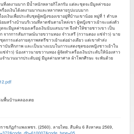
งินที่งดงามมาก มีน้ำหนักหลายกิโลกรัม แต่ละชุดจะมีมูลค่าของ
ทำเครื่องเงินได้งดงามมากและหลากหลายรูปแบบมาก
งินเพื่อประดับชุดผู้หญิงของเขาอยู่ที่บ้านเขาน้อย หมู่ที่ 1 ตำบล
มสร้างบ้านบริเวณที่ลาดชันตามไหล่เขา ผู้หญิงชาวเย้าจะแต่งตัว
ะชุดจะมีมูลค่าของเครื่องเงินนับแสนบาท จึงทำให้ชายชาวเขา เป็น
าก จากการสัมภาษณ์นายขวานทอง จ๋าวเสรี (กวานตอง แซ่จ๋าว) นาย
ับชุดการแต่งกายสุภาพสตรีชาวเย้าแต่อย่างเดียว แต่เขาทำส่ง
ให้เราบันทึกภาพ และเป็นนางแบบในการแสดงชุดของหญิงชาวเย้าใน
 (แซ่จ๋าว) น้องสาวนายขวานทอง ผู้จัดทำเครื่องเงินประดับให้น้องสาว
เงินจำนวนมากประดับอยู่ มีมูลค่ามหาศาล ผ้าโพกศีรษะ จะพันด้วย
n12.pdf
รรมพื้นบ้านคลองเตย
าชภัฏกำแพงเพชร. (2560). ลายไทย. สืบค้น 6 สิงหาคม 2569,
ge_id=372&code_db=610007&code_type=05