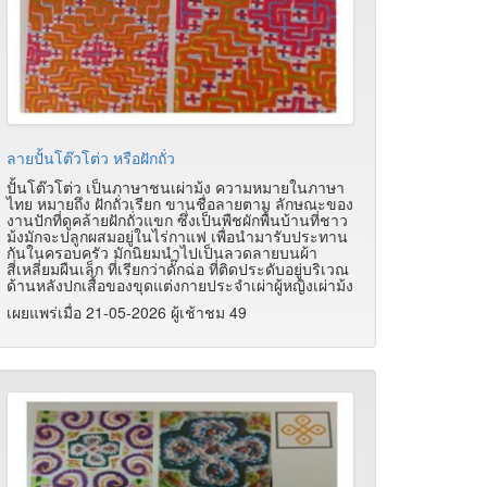
ลายปั้นโต๊วโต่ว หรือฝักถั่ว
ปั้นโต๊วโต่ว เป็นภาษาชนเผ่าม้ง ความหมายในภาษา
ไทย หมายถึง ฝักถั่วเรียก ขานชื่อลายตาม ลักษณะของ
งานปักที่ดูคล้ายฝักถั่วแขก ซึ่งเป็นพืชผักพื้นบ้านที่ชาว
ม้งมักจะปลูกผสมอยู่ในไร่กาแฟ เพื่อนำมารับประทาน
กันในครอบครัว มักนิยมนำไปเป็นลวดลายบนผ้า
สี่เหลี่ยมผืนเล็ก ที่เรียกว่าดั๊กฉ่อ ที่ติดประดับอยู่บริเวณ
ด้านหลังปกเสื้อของขุดแต่งกายประจำเผ่าผู้หญิงเผ่าม้ง
เผยแพร่เมื่อ 21-05-2026 ผู้เช้าชม 49