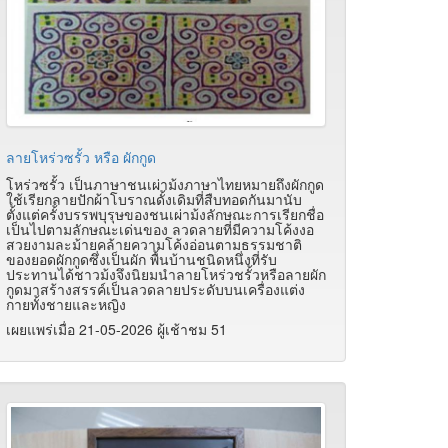
ลายโหร่วซรั้ว หรือ ผักกูด
โหร่วซรั้ว เป็นภาษาชนเผ่าม้งภาษาไทยหมายถึงผักกูด
ใช้เรียกลายปักผ้าโบราณดั้งเดิมที่สืบทอดกันมานับ
ตั้งแต่ครั้งบรรพบุรุษของชนเผ่าม้งลักษณะการเรียกชื่อ
เป็นไปตามลักษณะเด่นของ ลวดลายที่มีความโค้งงอ
สวยงามละม้ายคล้ายความโค้งอ่อนตามธรรมชาติ
ของยอดผักกูดซึ่งเป็นผัก พื้นบ้านชนิดหนึ่งที่รับ
ประทานได้ชาวม้งจึงนิยมนำลายโหร่วชรั้วหรือลายผัก
กูดมาสร้างสรรค์เป็นลวดลายประดับบนเครื่องแต่ง
กายทั้งชายและหญิง
เผยแพร่เมื่อ 21-05-2026 ผู้เช้าชม 51