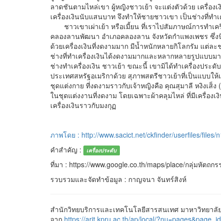
ลาดชันตามไหล่เขา ผู้หญิงชาวเย้า จะแต่งตัวด้วย เครื่องเ
เครื่องเงินนับแสนบาท จึงทำให้ชายชาวเขา เป็นช่างที่
ชาวเขาเผ่าเย้า หรือเมี้ยน ที่เราไปสัมภาษณ์การทำเครื่องเ
คลองลานพัฒนา อำเภอคลองลาน จังหวัดกำแพงเพชร ซึ่งนิย
ด้วยเครื่องเงินที่งดงามมาก มีน้ำหนักหลายกิโลกรัม แต่ล
ช่างที่ทำเครื่องเงินได้งดงามมากและหลากหลายรูปแบบม
ช่างทำเครื่องเงิน ชาวเย้า ขณะนี้ เขามิได้ทำเครื่องประด
ประเทศสหรัฐอเมริกาด้วย สุภาพสตรีชาวเย้าที่เป็นแบบ
ชุดแต่งกาย ที่งดงามราวกับเจ้าหญิงคือ คุณสุมาลี หงิงเส็ง
ในชุดแต่งงานที่งดงาม โดยเฉพาะผ้าคลุมไหล่ ที่มีเครื่อง
เครื่องเงินราวกับมงกุฏ
ภาพโดย : http://www.sacict.net/ckfinder/userfiles/files/
คำสำคัญ :
เครื่องประดับ
ที่มา : https://www.google.co.th/maps/place/กลุ่มหัตถก
รวบรวมและจัดทำข้อมูล : กาญจนา จันทร์สิงห์
สำนักวิทยบริการและเทคโนโลยีสารสนเทศ มาหาวิทยาลัยร
จาก
https://arit.kpru.ac.th/ap/local/?nu=pages&pa