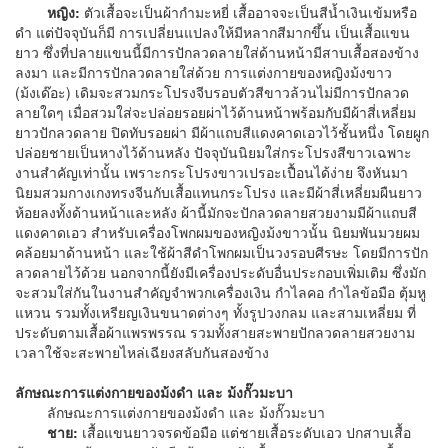
หญิง:
ตัวเสื้อจะเป็นผ้ากำมะหยี่ เสื้ออาจจะเป็นสีน้ำเงินเข้มหรือ
ดำ แต่ปัจจุบันก็มี การเปลี่ยนแปลงให้มีหลากสีมากขึ้น เป็นเสื้อแขน
ยาว ซึ่งที่ปลายแขนนี้มีการปักลวดลายใส่ด้านหน้ามีสาบเสื้อสองข้าง
ลงมา และมีการปักลวดลายใส่ด้วย การแต่งกายของหญิงม้งขาว
(ม้งเด๊อะ) เดิมจะสวมกระโปรงจีบรอบตัวสีขาวล้วนไม่มีการปักลวด
ลายใดๆ เมื่อสวมใส่จะปล่อยรอยผ่าไว้ด้านหน้าพร้อมกับมีผ้าสี่เหลี่ยม
ยาวปักลวดลาย ปิดทับรอยผ่า มีผ้าแถบสีแดงคาดเอวไว้ชั้นหนึ่ง โดยผูก
ปล่อยชายเป็นหางไว้ด้านหลัง ปัจจุบันนิยมใส่กระโปรงสีขาวเฉพาะ
งานสำคัญเท่านั้น เพราะกระโปรงขาวเปรอะเปื้อนได้ง่าย จึงหันมา
นิยมสวมกางเกงทรงจีนกับเสื้อแทนกระโปรง และมีผ้าสี่เหลี่ยมผืนยาว
ห้อยลงทั้งด้านหน้าและหลัง ผ้านี้มักจะปักลวดลายสวยงามมีผ้าแถบสี
แดงคาดเอว สำหรับเครื่องโพกผมของหญิงม้งขาวนั้น นิยมพันมวยผม
คล้อยมาด้านหน้า และใช้ผ้าสีดำโพกผมเป็นวงรอบศีรษะ โดยมีการปัก
ลวดลายไว้ด้วย นอกจากนี้ยังมีเครื่องประดับอื่นประกอบเพิ่มเติม ซึ่งมัก
จะสวมใส่กันในงานสำคัญจำพวกเครื่องเงิน กำไลคอ กำไลข้อมือ ตุ้มหู
แหวน รวมทั้งเหรียญเงินขนาดต่างๆ ทั้งรูปวงกลม และสามเหลี่ยม ที่
ประดับตามเสื้อผ้าแพรพรรณ รวมทั้งสายสะพายปักลวดลายสวยงาม
เวลาใช้จะสะพายไหล่เฉียงสลับกันสองข้าง
ลักษณะการแต่งกายของม้งดำ และ ม้งกั๊วมะบา
ลักษณะการแต่งกายของม้งดำ และ ม้งกั๊วมะบา
ชาย:
เสื้อแขนยาวจรดข้อมือ แต่ชายเสื้อระดับเอว ปกสาบเสื้อ