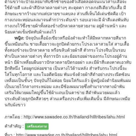
ด้านขวาจะป้ายเลยมาทับซีกซ้ายของตัวเสื้อตลอดจนแนวสาบเสื้อจะ
ใช้ด้ายสี และผ้าสีปักลวดลายต่างๆ สะดุดตา กางเกงสีเดียวกับเสื้อ มี
ลักษณะขากว้างมากแต่ปลายขาแคบลง ส่วนที่เห็นได้เด่นชัดคือ เป้า
กางเกงจะหย่อนลงมาจนต่ำกว่าระดับเข่า รอบเอวจะมี ผ้าสีแดงพันทับ
กางเกงไว้ซึ่งชายผ้าทั้งสองข้างปักลวดลายสวยงาม อยู่ด้านหน้า และ
นิยมคาดเข็มขัดทับผ้าแดงไว้
หญิง:
ปัจจุบันเสื้อม้งเขียวหรือม้งดำจะทำให้มีหลากหลายสีมาก
ขึ้นเหมือนกัน ชายเสื้อยาวจะถูกปิดด้วยกระโปรงเวลาสวมใส่ สาบเสื้อ
ทั้งสองข้างจะปักลวดลาย หรือขลิบด้วยผ้าสี ตัวกระโปรงจีบเป็นรอบ
ทำเป็นลวดลายต่างๆ ทั้งการปัก และย้อมรอยผ่าของกระโปรงอยู่ด้าน
หน้า มีผ้าเหลี่ยมผืนยาวปักลวดลายปิดรอยผ่า และมีผ้าสีแดงคาดเอวทับ
อีกทีหนึ่ง โดยผูกปล่อยชาย เป็นหางไว้ด้านหลัง สำหรับกระโปรงนี้จะ
ใส่ในทุกโอกาส และในอดีตนิยม พันแข้งด้วยผ้าสีดำอย่างประณีตซ้อน
เหลื่อมเป็นชั้นๆ ปัจจุบันก็ไม่ค่อย นิยมใส่กันแล้ว ผู้หญิงม้งดำนิยมพันผม
เป็นมวยไว้กลางกระหม่อม และมีช้องผมมวยซึ่งทำมาจากหางม้าพัน
เสริมให้มวยผมใหญ่ขึ้นใช้ผ้าแถบเป็นตาข่าย สีดำพันมวยผมแล้ว
ประดับด้วยลูกปัดสีสวยๆ ส่วนเครื่องประดับเพิ่มเติมนั้น มีลักษณะเหมือ
นกับม้งขาว
ภาพโดย : http://www.sawadee.co.th/thailand/hilltribes/lahu.html
คำสำคัญ :
เครื่องแต่งกาย
ที่มา : http://www.sawadee.co.th/thailand/hilltribes/lahu.html