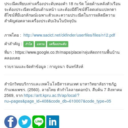
ประณีตเทียบเท่าเครื่องประดับทองคำ 18 กะรัต โดยด้านหลังตัวเรือน
จะต้องประณีตเหมือนด้านหน้า และต้องมีดีไซน์ที่โดดเด่นแปลกตา
ดีไซน์ที่มีเอกลักษณ์เฉพาะตัวและความประณีตในการผลิตมีความ
สำคัญต่อตลาดเครื่องประดับเงินในปัจจุบัน
ภาพโดย :
http://www.sacict.net/ckfinder/userfiles/files/n12.pdf
คำสำคัญ :
กำไล
แหวน
เครื่องประดับ
ที่มา : https://www.google.co.th/maps/place/กลุ่มหัตถกรรมพื้นบ้าน
คลองเตย
รวบรวมและจัดทำข้อมูล : กาญจนา จันทร์สิงห์
สำนักวิทยบริการและเทคโนโลยีสารสนเทศ มาหาวิทยาลัยราชภัฏ
กำแพงเพชร. (2560). ลายไทย หัวกำไลลายดอกบัว. สืบค้น 7 สิงหาคม
2569, จาก
https://arit.kpru.ac.th/ap/local/?
nu=pages&page_id=408&code_db=610007&code_type=05