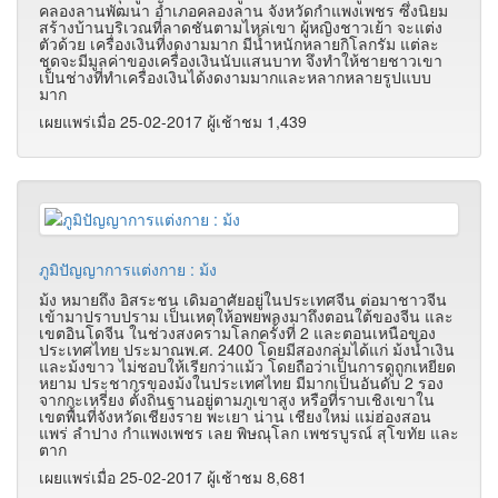
คลองลานพัฒนา อำเภอคลองลาน จังหวัดกำแพงเพชร ซึ่งนิยม
สร้างบ้านบริเวณที่ลาดชันตามไหล่เขา ผู้หญิงชาวเย้า จะแต่ง
ตัวด้วย เครื่องเงินที่งดงามมาก มีน้ำหนักหลายกิโลกรัม แต่ละ
ชุดจะมีมูลค่าของเครื่องเงินนับแสนบาท จึงทำให้ชายชาวเขา
เป็นช่างที่ทำเครื่องเงินได้งดงามมากและหลากหลายรูปแบบ
มาก
เผยแพร่เมื่อ 25-02-2017 ผู้เช้าชม 1,439
ภูมิปัญญาการแต่งกาย : ม้ง
ม้ง หมายถึง อิสระชน เดิมอาศัยอยู่ในประเทศจีน ต่อมาชาวจีน
เข้ามาปราบปราม เป็นเหตุให้อพยพลงมาถึงตอนใต้ของจีน และ
เขตอินโดจีน ในช่วงสงครามโลกครั้งที่ 2 และตอนเหนือของ
ประเทศไทย ประมาณพ.ศ. 2400 โดยมีสองกลุ่มได้แก่ ม้งน้ำเงิน
และม้งขาว ไม่ชอบให้เรียกว่าแม้ว โดยถือว่าเป็นการดูถูกเหยียด
หยาม ประชากรของม้งในประเทศไทย มีมากเป็นอันดับ 2 รอง
จากกะเหรี่ยง ตั้งถิ่นฐานอยู่ตามภูเขาสูง หรือที่ราบเชิงเขาใน
เขตพื้นที่จังหวัดเชียงราย พะเยา น่าน เชียงใหม่ แม่ฮ่องสอน
แพร่ ลำปาง กำแพงเพชร เลย พิษณุโลก เพชรบูรณ์ สุโขทัย และ
ตาก
เผยแพร่เมื่อ 25-02-2017 ผู้เช้าชม 8,681