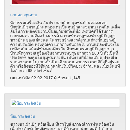
ลายดอกกุหลาบ
หัตกรรมเครื่องเงิน อันประกอบด้วย ชุมชนบ้านคลองเตย
ปัจจุบันมีชุมชนบ้านคลองเตยเป็นศูนย์กลางชุมชน เทคนิค เคล็ด
ลับในการผลิตชิ้นงานขึ้นอยู่กับทักษะฝีมือ เทคนิคที่ได้รับการ
ถ่ายทอดความคิดสร้างสรรค์ ความชำนาญของช่างภูมิปัญญา
ชาวบ้านของแต่ละคน ในการสร้างสรรค์งานแต่ละชิ้นอย่างมี
ความประณีต ทรงคุณค่า แตกต่างกันออกไป งานแต่ละชิ้นจะไม่
เหมือนกัน แม้แต่ช่างคนเดียวกัน สืบทอดมรดกภูมิปัญญาชาว
บ้านหัตถกรรมเครื่องเงินจากบรรพบุรุษมากกว่า 200 ปี ดังเป็นที่
ประจักษ์ของคนในชุมชนท้องถิ่น เป็นงานฝีมือละเอียด ประณีต
รวดลายแบบโบราณดั้งเดิม เลียนแบบจากธรรมชาติสิ่งที่อยู่รอบ
ตัว หรือสิ่งของที่ใช้ทำมาหากินในชีวิตประจำวัน และเนื้อเงินแท้
ไม่ต่ำกว่า 98 เปอร์เซ็นต์
เผยแพร่เมื่อ 02-02-2017 ผู้เช้าชม 1,145
ห้อยกระดิ่งเงิน
ชาวเขาเผ่าเย้า หรือเมี้ยน ที่เราไปสัมภาษณ์การทำเครื่องเงิน
เพื่อประดับชุดผู้หญิงของเขาอยู่ที่บ้านเขาน้อย หมู่ที่ 1 ตำบล