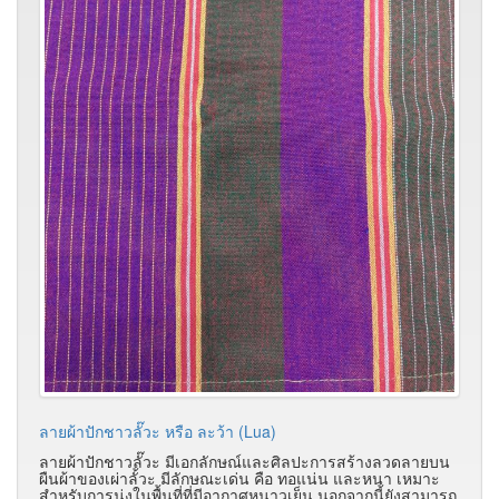
ลายผ้าปักชาวลั๊วะ หรือ ละว้า (Lua)
ลายผ้าปักชาวลั๊วะ มีเอกลักษณ์และศิลปะการสร้างลวดลายบน
ผืนผ้าของเผ่าลั้วะ มีลักษณะเด่น คือ ทอแน่น และหนา เหมาะ
สำหรับการนุ่งในพื้นที่ที่มีอากาศหนาวเย็น นอกจากนี้ยังสามารถ