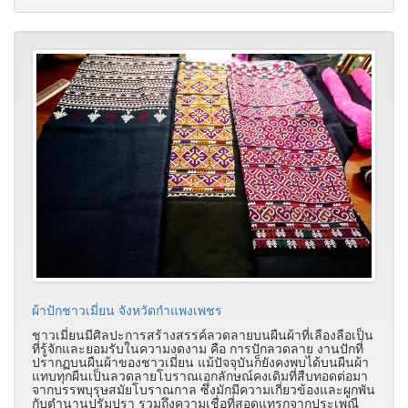
ผ้าปักชาวเมี่ยน จังหวัดกำแพงเพชร
ชาวเมี่ยนมีศิลปะการสร้างสรรค์ลวดลายบนผืนผ้าที่เลืองลือเป็น
ที่รู้จักและยอมรับในความงดงาม คือ การปักลวดลาย งานปักที่
ปรากฏบนผืนผ้าของชาวเมี่ยน แม้ปัจจุบันก็ยังคงพบได้บนผืนผ้า
แทบทุกผืนเป็นลวดลายโบราณเอกลักษณ์คงเดิมที่สืบทอดต่อมา
จากบรรพบุรุษสมัยโบราณกาล ซึ่งมักมีความเกี่ยวข้องและผูกพัน
กับตำนานปรัมปรา รวมถึงความเชื่อที่สอดแทรกจากประเพณี