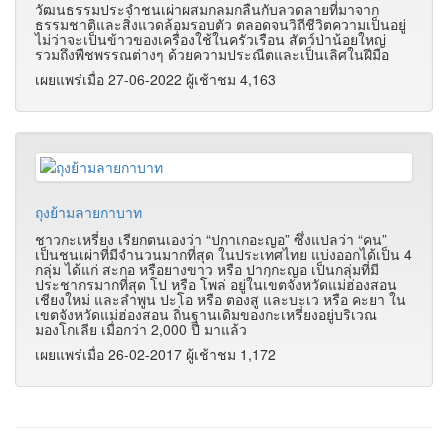
วัฒนธรรมประจำชนเผ่าผสมกลมกลืนกับลวดลายที่มาจาก
ธรรมชาติและสิ่งแวดล้อมรอบตัว ตลอดจนวิถีชีวิตความเป็นอยู่
ไม่ว่าจะเป็นข้าวของเครื่องใช้ในครัวเรือน สัตว์ป่าน้อยใหญ่
รวมถึงพืชพรรณต่างๆ ด้วยความประณีตและเป็นเลิศในฝีมือ
เผยแพร่เมื่อ 27-06-2022 ผู้เช้าชม 4,163
ถุงย้ามลายกาบาท
ชาวกะเหรี่ยง เรียกตนเองว่า “ปกาเกอะญอ” ซึ่งแปลว่า “คน”
เป็นชนเผ่าที่มีจำนวนมากที่สุด ในประเทศไทย แบ่งออกได้เป็น 4
กลุ่ม ได้แก่ สะกอ หรือยางขาว หรือ ปากฺกะญอ เป็นกลุ่มที่มี
ประชากรมากที่สุด โป หรือ โพล่ อยู่ในเขตจังหวัดแม่ฮ่องสอน
เชียงใหม่ และลำพูน ปะโอ หรือ ตองสู และบะเว หรือ คะยา ใน
เขตจังหวัดแม่ฮ่องสอน ถิ่นฐานเดิมของกะเหรี่ยงอยู่บริเวณ
มองโกเลีย เมื่อกว่า 2,000 ปี มาแล้ว
เผยแพร่เมื่อ 26-02-2017 ผู้เช้าชม 1,172