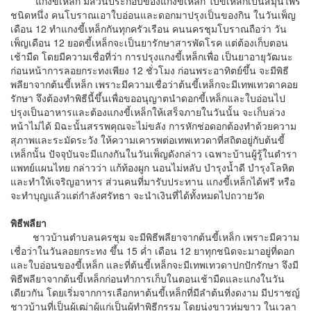
แกงขี้เหล็ก มีส่วนประกอบของแกงขี้เหล็ก ใบขี้เหล็กเป็นสมุนไพร
ชนิดหนึ่ง คนโบราณเอาใบอ่อนและดอกมาปรุงเป็นของกิน ในวันเพ็ญ
เดือน 12 ทำแกงขี้เหล็กกันทุกครัวเรือน คนนครชุมโบราณถือว่า วัน
เพ็ญเดือน 12 ยอดขี้เหล็กจะเป็นยารักษาสารพัดโรค แต่ต้องเก็บตอน
เช้ามืด โดยมีความเชื่อที่ว่า การปรุงแกงขี้เหล็กเพื่อ เป็นยาอายุวัฒนะ
ก่อนหน้าการลอยกระทงเพียง 12 ชั่วโมง ก่อนพระอาทิตย์ขึ้น จะมีพิธี
พลียาจากต้นขี้เหล็ก เพราะมีความเชื่อว่าต้นขี้เหล็กจะมีเทพเทวดาคอย
รักษา จึงต้องทำพิธีนี้ขึ้นเพื่อขออนุญาตนำดอกขี้เหล็กและใบอ่อนไป
ปรุงเป็นอาหารและต้องแกงขี้เหล็กให้เสร็จภายในวันนั้น จะเก็บล่วง
หน้าไม่ได้ มิฉะนั้นสรรพคุณจะไม่ขลัง การหักช่อดอกต้องทำด้วยความ
สุภาพและระมัดระวัง ให้ความเคารพต่อเทพเทวดาที่สถิตอยู่กับต้นขี้
เหล็กนั้น ปัจจุบันจะมีแกงกันในวันเพ็ญดังกล่าว เฉพาะบ้านผู้รู้ในตำรา
แพทย์แผนไทย กล่าวว่า แก้ท้องผูก นอนไม่หลับ บำรุงน้ำดี บำรุงโลหิต
และทำให้เจริญอาหาร ส่วนคนที่มารับประทาน แกงขี้เหล็กได้ฟรี หรือ
จะทำบุญแล้วแต่กำลังศรัทธา จะนำเงินที่ได้ทั้งหมดไปถวายวัด
พิธีพลียา
ชาวบ้านตำบลนครชุม จะมีพิธีพลียาจากต้นขี้เหล็ก เพราะมีความ
เชื่อว่าในวันลอยกระทง ขึ้น 15 ค่ำ เดือน 12 ยาทุกชนิดจะมาอยู่ที่ดอก
และใบอ่อนของขี้เหล็ก และที่ต้นขี้เหล็กจะมีเทพเทวดาปกปักรักษา จึงมี
พิธีพลียาจากต้นขี้เหล็กก่อนทำการเก็บในตอนเช้ามืดและแกงในวัน
เดียวกัน โดยเริ่มจากการเลือกหาต้นขี้เหล็กที่มีลำต้นที่งดงาม มีปราชญ์
ชาวบ้านที่เป็นผู้เฒ่าผู้แก่เป็นผู้ทำพิธีกรรม โดยนุ่งขาวห่มขาว ในเวลา