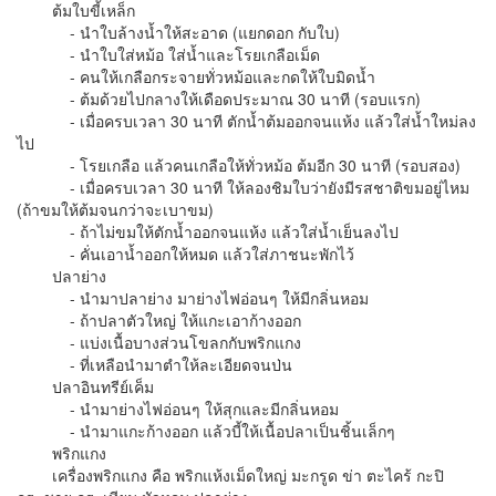
ต้มใบขี้เหล็ก
- นำใบล้างน้ำให้สะอาด (แยกดอก กับใบ)
- นำใบใส่หม้อ ใส่น้ำและโรยเกลือเม็ด
- คนให้เกลือกระจายทั่วหม้อและกดให้ใบมิดน้ำ
- ต้มด้วยไปกลางให้เดือดประมาณ 30 นาที (รอบแรก)
- เมื่อครบเวลา 30 นาที ตักน้ำต้มออกจนแห้ง แล้วใส่น้ำใหม่ลง
ไป
- โรยเกลือ แล้วคนเกลือให้ทั่วหม้อ ต้มอีก 30 นาที (รอบสอง)
- เมื่อครบเวลา 30 นาที ให้ลองชิมใบว่ายังมีรสชาติขมอยู่ไหม
(ถ้าขมให้ต้มจนกว่าจะเบาขม)
- ถ้าไม่ขมให้ตักน้ำออกจนแห้ง แล้วใส่น้ำเย็นลงไป
- คั่นเอาน้ำออกให้หมด แล้วใส่ภาชนะพักไว้
ปลาย่าง
- นำมาปลาย่าง มาย่างไฟอ่อนๆ ให้มีกลิ่นหอม
- ถ้าปลาตัวใหญ่ ให้แกะเอาก้างออก
- แบ่งเนื้อบางส่วนโขลกกับพริกแกง
- ที่เหลือนำมาตำให้ละเอียดจนป่น
ปลาอินทรีย์เค็ม
- นำมาย่างไฟอ่อนๆ ให้สุกและมีกลิ่นหอม
- นำมาแกะก้างออก แล้วบี้ให้เนื้อปลาเป็นชิ้นเล็กๆ
พริกแกง
เครื่องพริกแกง คือ พริกแห้งเม็ดใหญ่ มะกรูด ข่า ตะไคร้ กะปิ