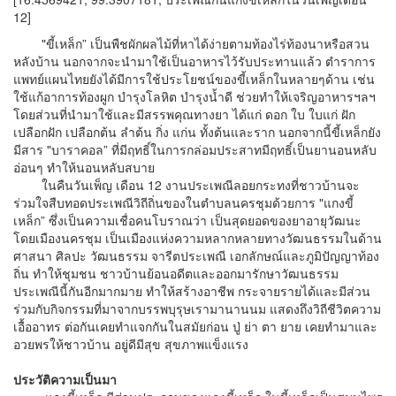
12]
"ขี้เหล็ก” เป็นพืชผักผลไม้ที่หาได้ง่ายตามท้องไร่ท้องนาหรือสวน
หลังบ้าน นอกจากจะนำมาใช้เป็นอาหารไว้รับประทานแล้ว ตำราการ
แพทย์แผนไทยยังได้มีการใช้ประโยชน์ของขี้เหล็กในหลายๆด้าน เช่น
ใช้แก้อาการท้องผูก บำรุงโลหิต บำรุงน้ำดี ช่วยทำให้เจริญอาหารฯลฯ
โดยส่วนที่นำมาใช้และมีสรรพคุณทางยา ได้แก่ ดอก ใบ ใบแก่ ฝัก
เปลือกฝัก เปลือกต้น ลำต้น กิ่ง แก่น ทั้งต้นและราก นอกจากนี้ขี้เหล็กยัง
มีสาร "บาราคอล” ที่มีฤทธิ์ในการกล่อมประสาทมีฤทธิ์เป็นยานอนหลับ
อ่อนๆ ทำให้นอนหลับสบาย
ในคืนวันเพ็ญ เดือน 12 งานประเพณีลอยกระทงที่ชาวบ้านจะ
ร่วมใจสืบทอดประเพณีวิถีถิ่นของในตำบลนครชุมด้วยการ "แกงขี้
เหล็ก” ซึ่งเป็นความเชื่อคนโบราณว่า เป็นสุดยอดของยาอายุวัฒนะ
โดยเมืองนครชุม เป็นเมืองแห่งความหลากหลายทางวัฒนธรรมในด้าน
ศาสนา ศิลปะ วัฒนธรรม จารีตประเพณี เอกลักษณ์และภูมิปัญญาท้อง
ถิ่น ทำให้ชุมชน ชาวบ้านย้อนอดีตและออกมารักษาวัฒนธรรม
ประเพณีนี้กันอีกมากมาย ทำให้สร้างอาชีพ กระจายรายได้และมีส่วน
ร่วมกับกิจกรรมที่มาจากบรรพบุรุษเรามานานนม แสดงถึงวิถีชีวิตความ
เอื้ออาทร ต่อกันเคยทำแจกกันในสมัยก่อน ปู่ ย่า ตา ยาย เคยทำมาและ
อวยพรให้ชาวบ้าน อยู่ดีมีสุข สุขภาพแข็งแรง
ประวัติความเป็นมา