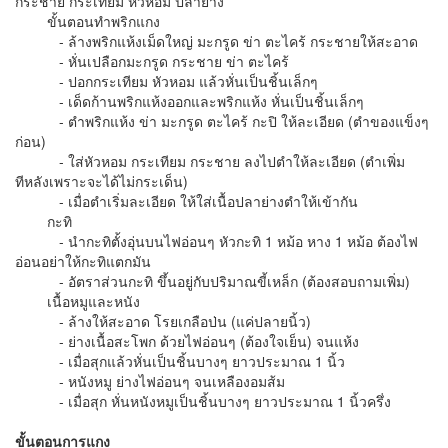
กระชาย กระเทียม หัวหอม ปลาย่าง
ขั้นตอนทำพริกแกง
- ล้างพริกแห้งเม็ดใหญ่ มะกรูด ข่า ตะไคร้ กระชายให้สะอาด
- หั่นเปลือกมะกรูด กระชาย ข่า ตะไคร้
- ปอกกระเทียม หัวหอม แล้วหั่นเป็นชิ้นเล็กๆ
- เด็ดก้านพริกแห้งออกและพริกแห้ง หั่นเป็นชิ้นเล็กๆ
- ตำพริกแห้ง ข่า มะกรูด ตะไคร้ กะปิ ให้ละเอียด (ตำของแข็งๆ
ก่อน)
- ใส่หัวหอม กระเทียม กระชาย ลงไปตำให้ละเอียด (ตำเพิ่ม
ทีหลังเพราะจะได้ไม่กระเด็น)
- เมื่อตำเริ่มละเอียด ให้ใส่เนื้อปลาย่างตำให้เข้ากัน
กะทิ
- นำกะทิตั้งอุ่นบนไฟอ่อนๆ หัวกะทิ 1 หม้อ หาง 1 หม้อ ต้องไฟ
อ่อนอย่าให้กะทิแตกมัน
- อัตราส่วนกะทิ ขึ้นอยู่กับปริมาณขี้เหล็ก (ต้องสอบถามเพิ่ม)
เนื้อหมูและหนัง
- ล้างให้สะอาด โรยเกลือป่น (แค่ปลายนิ้ว)
- ย่างเนื้อสะโพก ด้วยไฟอ่อนๆ (ต้องใจเย็น) จนแห้ง
- เมื่อสุกแล้วหั่นเป็นชิ้นบางๆ ยาวประมาณ 1 นิ้ว
- หนังหมู ย่างไฟอ่อนๆ จนเหลืองอมส้ม
- เมื่อสุก หั่นหนังหมูเป็นชิ้นบางๆ ยาวประมาณ 1 นิ้วครึ่ง
ขั้นตอนการแกง