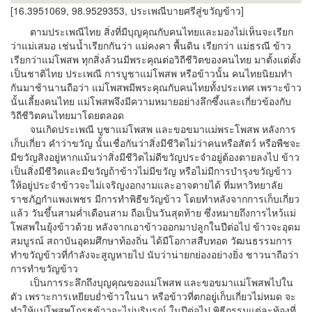
[16.3951069, 98.9529353, ประเพณีบายศรีสู่ขวัญข้าว]
ตามประเพณีไทย สิ่งที่มีบุญคุณกับคนไทยและมองไม่เห็นจะเรียก
ว่าแม่เสมอ เช่นน้ำเรียกกันว่า แม่คงคา พื้นดิน เรียกว่า แม่ธรณี ข้าว
เรียกว่าแม่โพสพ ทุกสิ่งล้วนมีพระคุณต่อวิถีชีวิตของคนไทย มาตั้งแต่ตั้ง
เป็นชาติไทย ประเพณี การบูชาแม่โพสพ หรือข้าวนั้น คนไทยนิยมทำ
กันมาช้านานถือว่า แม่โพสพมีพระคุณกับคนไทยทั้งประเทศ เพราะข้าว
นั้นเลี้ยงคนไทย แม่โพสพจึงมีความหมายอย่างลึกซึ้งและเกี่ยวข้องกับ
วิถีชีวิตคนไทยมาโดยตลอด
จนเกิดประเพณี บูชาแม่โพสพ และขอขมาแม่พระโพสพ หลังการ
เก็บเกี่ยว คำว่าขวัญ นั้นเชื่อกันว่าสิ่งมีชีวิตไม่ว่าคนหรือสัตว์ หรือพืชจะ
มีขวัญสิงอยู่หากแม้นว่าสิ่งมีชีวิตไม่ดีขวัญประจำอยู่ต้องตายลงไป ข้าว
เป็นสิ่งมีชีวิตและมีขวัญถ้าข้าวไม่มีขวัญ หรือไม่มีการบำรุงขวัญข้าว
ให้อยู่ประจำข้าวจะไม่เจริญงอกงามและอาจตายได้ ที่มหาวิทยาลัย
ราชภัฏกำแพงเพชร มีการทำพิธีขวัญข้าว โดยทำหลังจากการเก็บเกี่ยว
แล้ว วันขึ้นสามค่ำเดือนสาม ถือเป็นวันสุดท้าย ซึ่งหมายถึงการไหว้แม่
โพสพในยุ้งข้าวด้วย หลังจากเอาข้าวออกมาปลูกในปีต่อไป ข้าวจะอุดม
สมบูรณ์ สถาบันอุดมศึกษาท้องถิ่น ได้มีโอกาสสืบทอด วัฒนธรรมการ
ทำขวัญข้าวที่กำลังจะสูญหายไป นับว่าน่ายกย่องอย่างยิ่ง ชาวนาถือว่า
การทำขวัญข้าว
เป็นการระลึกถึงบุญคุณของแม่โพสพ และขอขมาแม่โพสพไปใน
ตัว เพราะการเหยียบย่ำข้าวในนา หรือข้าวที่ตกอยู่เก็บเกี่ยวไม่หมด จะ
ทำให้แม่โพสพโกรธข้าวจะไม่บริบูรณ์ ในปีต่อไป พิธีกรรมแต่ละท้องที่