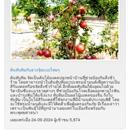
ต้นทับทิมกับฮวงจุ้ยแบบไทยๆ
ต้นทับทิม จัดเป็นต้นไม้มงคลปลูกหน้าบ้านที่ช่วยป้องกันสิ่งชั่ว
ร้าย โดยสามารถนําใบต้นทับทิมมาปะพรมน้ำมนต์เพื่อความเป็น
สิริมงคลหรือขจัดสิ่งชั่วร้ายได้ อีกทั้งผลทับทิมก็ยังอุดมไปด้วย
วิตามินซีและแร่ธาตุต่างๆ ที่ช่วยป้องกันโรคเลือดออกตามไรฟัน
และบํารุงฟันให้แข็งแรง ทับทิมเป็นผลไม้มงคลของจีน กิ่งใบ
ทับทิม เป็นใบไม้สิริมงคลที่ใช้ทุกงานที่มีน้ำมนต์ประกอบพิธี โดย
จะใช้พรมน้ำมนต์และมีไว้ติดตัวเพื่อคุ้มครองกันภัย มีเรื่องเล่าว่า
เพราะเป็นพันธุ์ไม้ที่ถูกนํามาเผยแพร่ในเมืองจีนพร้อมกับ
พระพุทธศาสนา
เผยแพร่เมื่อ 24-09-2024 ผู้เช้าชม 5,874