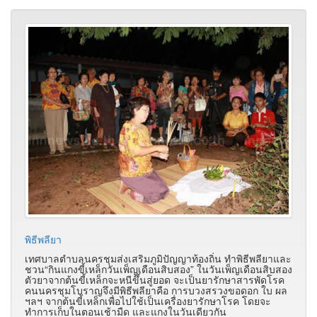
พิธีพลียา
เทศบาลตำบลนครชุมส่งเสริมภูมิปัญญาท้องถิ่น ทำพิธีพลียาและ
ชวน“กินแกงขี้เหล็กวันเพ็ญเดือนสิบสอง” ในวันเพ็ญเดือนสิบสอง
ตัวยาจากต้นขี้เหล็กจะหนีขึ้นสู่ยอด จะเป็นยารักษาสารพัดโรค
คนนครชุมโบราญจึงมีพิธีพลียาคือ การบวงสรวงขอดอก ใบ ผล
ฯลฯ จากต้นขี้เหล็กเพื่อไปใช้เป็นเครื่องยารักษาโรค โดยจะ
ทำการเก็บในตอนเช้ามืด และแกงในวันเดียวกัน