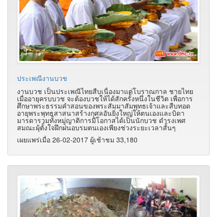
ประเพณีงานบวช
งานบวช เป็นประเพณีไทยสืบเนื่องมาแต่โบราณกาล ชายไทย
เมื่ออายุครบบวช จะต้องบวชให้ได้สักครั้งหนึ่งในชีวิต เพื่อการ
ศึกษาพระธรรมคำสอนของพระสัมมาสัมพุทธเจ้าและสืบทอด
อายุพระพุทธสาสนาสร้างกุศลอันยิ่งใหญ่ให้ตนเองและบิดา
มารดารวมทั้งหมู่ญาติการมีโอกาสได้เป็นนักบวช ดำรงเพศ
สมณะผุ้ตั้งใจฝึกฝนอบรมตนเองเพียงช่วงระยะเวลาสั้นๆ
เผยแพร่เมื่อ 26-02-2017 ผู้เช้าชม 33,180