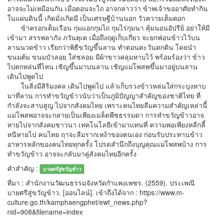
อาจจะไม่เหมือนกัน เมื่อตอนจะไถ อาจกล่าวว่า ข้าพเจ้าขออาศัยทำกิน
ในแผ่นดินนี้ เกิดมั่งเกิดมี เป็นเศรษฐีบ้านนอก วัวควายเต็มคอก
ข้าครอกเต็มเรือน กุมแอกกุมไถ กุมไร่กุมนา คุ้มนอนอัปรีย์ อย่าให้มี
เข้ามา สรรพลาภัง ภวันตุเต เมื่อถึงฤดูเก็บเกี่ยว จะยกฟ่อนข้าวไว้บน
ลานนวดข้าว เรียกว่าพิธีขวัญขึ้นลาน ทำตอนตะวันตกดิน โดยนำ
ขนมต้ม ขนมบัวลอย ใส่ชลอม มีผ้าขาวคลุมหาบไว้ พร้อมร้องว่า ข้าว
ไปตกหล่นที่ไหน เชิญขึ้นมาบนลาน เชิญแม่โพสพขึ้นมาอยู่บนลาน
เดินไปพูดไป
ในสิ่งมีสิริมงคล เดินไปพูดไป แล้วเก็บรวงข้าวหล่นใส่กระบุงหาบ
มาที่ลาน การทำขวัญข้าวนับว่าเป็นภูมิปัญญาสำคัญของชาติไทย ที่
กำลังจะสาบสูญ ไปจากสังคมไทย เพราะคนไทยลืมความสำคัญเหล่านี้
แม่โพสพอาจจะกลายเป็นเพียงเมล็ดพืชธรรมดา การทำขวัญข้าวอาจ
หายไปจากสังคมชาวนา เทคโนโลยีเข้ามาแทนที่ ความพอเพียงหลีกลี้
หนีหายไป คนไทย ฤาจะลืมรากเหง้าของตนเอง ก่อนรับประทานข้าว
อาหารหลักของคนไทยทุกครั้ง โปรดสำนึกถึงบุญคุณแม่โพสพบ้าง การ
ทำขวัญข้าว อาจจะกลับมาคู่สังคมไทยอีกครั้ง
คำสำคัญ :
บายศรีสู่ขวัญข้าว
ที่มา : สำนักงานวัฒนธรรมจังหวัดกำแพงเพชร. (2559). ประเพณี
บายศรีสู่ขวัญข้าว. [ออนไลน์]. เข้าถึงได้จาก : https://www.m-
culture.go.th/kamphaengphet/ewt_news.php?
nid=908&filename=index