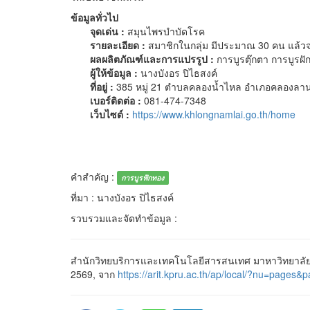
ข้อมูลทั่วไป
จุดเด่น :
สมุนไพรบำบัดโรค
รายละเอียด :
สมาชิกในกลุ่ม มีประมาณ 30 คน แล้วจะท
ผลผลิตภัณฑ์และการแปรรูป :
การบูรตุ๊กตา การบูรฝั
ผู้ให้ข้อมูล :
นางบังอร ปิไธสงค์
ที่อยู่ :
385 หมู่ 21 ตำบลคลองน้ำไหล อำเภอคลองลาน
เบอร์ติดต่อ :
081-474-7348
เว็บไซต์ :
https://www.khlongnamlai.go.th/home
คำสำคัญ :
การบูรฟักทอง
ที่มา : นางบังอร ปิไธสงค์
รวบรวมและจัดทำข้อมูล :
สำนักวิทยบริการและเทคโนโลยีสารสนเทศ มาหาวิทยาลัยร
2569, จาก
https://arit.kpru.ac.th/ap/local/?nu=pa