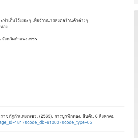
ำเก็บไว้เยอะๆ เพื่อจำหน่ายส่งต่อร้านค้าต่างๆ
กทอง
 จังหวัดกำแพงเพชร
าชภัฏกำแพงเพชร. (2563). การบูรฟักทอง. สืบค้น 6 สิงหาคม
ges&page_id=1817&code_db=610007&code_type=05