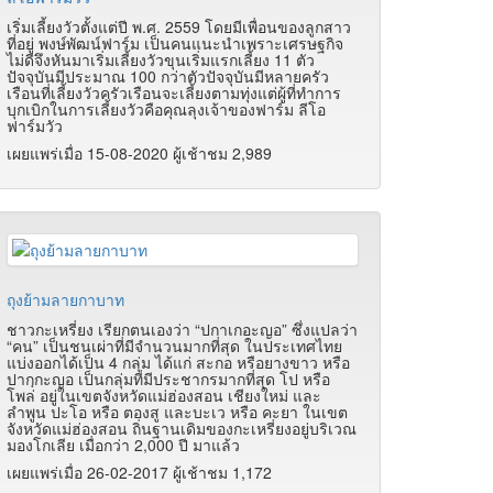
เริ่มเลี้ยงวัวตั้งแต่ปี พ.ศ. 2559 โดยมีเพื่อนของลูกสาว
ที่อยู่ พงษ์พัฒน์ฟาร์ม เป็นคนแนะนำเพราะเศรษฐกิจ
ไม่ดีจึงหันมาเริ่มเลี้ยงวัวขุนเริ่มแรกเลี้ยง 11 ตัว
ปัจจุบันมีประมาณ 100 กว่าตัวปัจจุบันมีหลายครัว
เรือนที่เลี้ยงวัวครัวเรือนจะเลี้ยงตามทุ่งแต่ผู้ที่ทำการ
บุกเบิกในการเลี้ยงวัวคือคุณลุงเจ้าของฟาร์ม ลีโอ
ฟาร์มวัว
เผยแพร่เมื่อ 15-08-2020 ผู้เช้าชม 2,989
ถุงย้ามลายกาบาท
ชาวกะเหรี่ยง เรียกตนเองว่า “ปกาเกอะญอ” ซึ่งแปลว่า
“คน” เป็นชนเผ่าที่มีจำนวนมากที่สุด ในประเทศไทย
แบ่งออกได้เป็น 4 กลุ่ม ได้แก่ สะกอ หรือยางขาว หรือ
ปากฺกะญอ เป็นกลุ่มที่มีประชากรมากที่สุด โป หรือ
โพล่ อยู่ในเขตจังหวัดแม่ฮ่องสอน เชียงใหม่ และ
ลำพูน ปะโอ หรือ ตองสู และบะเว หรือ คะยา ในเขต
จังหวัดแม่ฮ่องสอน ถิ่นฐานเดิมของกะเหรี่ยงอยู่บริเวณ
มองโกเลีย เมื่อกว่า 2,000 ปี มาแล้ว
เผยแพร่เมื่อ 26-02-2017 ผู้เช้าชม 1,172