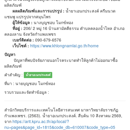
ผลิตภัณฑ์
ผลผลิตภัณฑ์และการแปรรูป :
น้ำยาเอนกประสงค์ ครีมนวด
แชมพู แปรรูปจากสมุนไพร
ผู้ให้ข้อมูล :
นางบุญชอบ โมกข์ทอง
ที่อยู่ :
206/ 2 หมู่ 16 บ้านสามัคคีธรรม ตำบลคลองน้ำไหล อำเภอ
คลองลาน จังหวัดกำแพงเพชร
เบอร์ติดต่อ :
090-679-6576
เว็บไซต์ :
https://www.khlongnamlai.go.th/home
ปัญหา
ปัญหาที่พบปัจจัยภายนอกโรคระบาดทำให้ลูกค้าไม่ออกมาซื้อ
ผลิตภัณฑ์
คำสำคัญ :
น้ำยาอเนกประสงค์
ที่มา : นายบุญชอบ โมกข์ทอง
รวบรวมและจัดทำข้อมูล :
สำนักวิทยบริการและเทคโนโลยีสารสนเทศ มาหาวิทยาลัยราชภัฏ
กำแพงเพชร. (2563). น้ำยาอเนกประสงค์. สืบค้น 10 สิงหาคม 2569,
จาก
https://arit.kpru.ac.th/ap/local/?
nu=pages&page_id=1815&code_db=610007&code_type=05