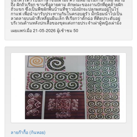
ถึง ฝักถั่วเรียก ขานชื่อลายตาม ลักษณะของงานปักที่ดูคล้ายฝัก
ถั่วแขก ซึ่งเป็นพืชผักพื้นบ้านที่ชาวม้งมักจะปลูกผสมอยู่ในไร่
กาแฟ เพื่อนำมารับประทานกันในครอบครัว มักนิยมนำไปเป็น
ลวดลายบนผ้าสี่เหลี่ยมผืนเล็ก ที่เรียกว่าดั๊กฉ่อ ที่ติดประดับอยู่
บริเวณด้านหลังปกเสื้อของขุดแต่งกายประจำเผ่าผู้หญิงเผ่าม้ง
เผยแพร่เมื่อ 21-05-2026 ผู้เช้าชม 50
ลายก๊ากื้อ (ก้นหอย)