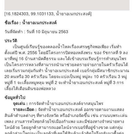
[16.1824303, 99.1031133, น้ำยาอเนกประสงค์]
ชื่อเรื่อง : น้ำยาอเนกประสงค์
วันที่จัดทำ : วันที่ 10 มิถุนายน 2563
ประวัติ
เป็นศูนย์เรียนรู้ของคลองน้ำไหลเรื่องเศรษฐกิจพอเพียง เริ่มทำ
ตั้งแต่ปี พ.ศ. 2556 โดยมีโครงการปิดทองหลังพระ ของ รัชกาลที่ 9 ลง
มาที่หมู่ 16 บ้านสามัคคีธรรม และได้เข้าอบรมเรียนรู้การทำสมุนไพร
เป็นโครงการหลวงที่สามารถนำมาช่วยลดรายจ่ายภายในครัวเรือนได้
เลยเริ่มรวมกลุ่มกันทำ น้ำยาอเนกประสงค์ เบอร์กลุ่มมีสมาชิกประมาณ
20 คนหรือ 30 ครัวเรือน โดยจะแบ่งเป็นหมู่ หมู่ละ 10 ครัวเรือน 3 หมู่
หมู่ที่ 1 จะเลี้ยงหมูหลุม หมู่ที่ 2 จะทำน้ำยาเอนกประสงค์ หมู่ที่ 3 การ
เลี้ยงไส้เดือนดินของพ่อหลวง
ข้อมูลทั่วไป
จุดเด่น :
การจัดทำน้ำยาเอนกประสงค์จากสมุนไพร
รายละเอียด :
จัดทำน้ำยาเอนกประสงค์ ออกขายตามงานแสดง
สินค้าตำบลต่างๆ ที่ทางจังหวัด หรืออำเภอจัดขึ้น เช่น งานนบพระเล่น
เพลง งานสารทไทยกล้วยไข่เมืองกำแพง และมีช่องทางจำหน่ายทาง
ไลน์ด้วย โดยลูกค้าสามารถแอดไลน์จากเบอร์ที่อยู่ข้างขวด แต่กลุ่ม
ลูกค้าส่วนใหญ่จะเป็นลูกค้าที่เคยใช้สินค้าแล้วติดใจจึงกลับมาซื้อต่อ