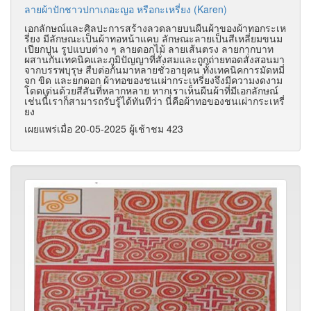
ลายผ้าปักชาวปกาเกอะญอ หรือกะเหรี่ยง (Karen)
เอกลักษณ์และศิลปะการสร้างลวดลายบนผืนผ้าของผ้าทอกระเห
รี่ยง มีลักษณะเป็นผ้าทอหน้าแคบ ลักษณะลายเป็นสีเหลี่ยมขนม
เปียกปูน รูปแบบต่าง ๆ ลายดอกไม้ ลายเส้นตรง ลายกากบาท
ผสานกันเทคนิคและภูมิปัญญาที่สั่งสมและถูกถ่ายทอดสั่งสอนมา
จากบรรพบุรุษ สืบต่อกันมาหลายชั่วอายุคน ทั้งเทคนิคการมัดหมี่
จก ขิด และยกดอก ผ้าทอของชนเผ่ากระเหรี่ยงจึงมีความงดงาม
โดดเด่นด้วยสีสันที่หลากหลาย หากเราเห็นผืนผ้าที่มีเอกลักษณ์
เช่นนี้เราก็สามารถรับรู้ได้ทันทีว่า นี่คือผ้าทอของชนเผ่ากระเหรี่
ยง
เผยแพร่เมื่อ 20-05-2025 ผู้เช้าชม 423