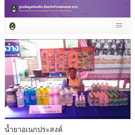
Toggle
navigati
น้ำยาอเนกประสงค์