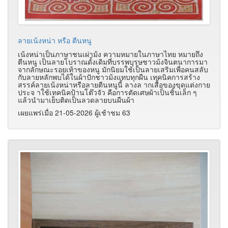
ลายเน้งหน่า หรือ ตีนหนู
เน้งหน่าเป็นภาษาชนเผ่าม้ง ความหมายในภาษาไทย หมายถึง
ตีนหนู เป็นลายโบราณดั้งเดิมที่บรรพบุรุษชาวม้งจินตนาการมา
จากลักษณะรอยเท้าของหนู มักนิยมใช้เป็นลายเสริมเพื่อคนสลับ
กับลายหลักพบได้ในผ้าปักชาวม้งแทบทุกผืน เทคนิคการสร้าง
สรรค์ลายเน้งหน่าหรือลายตีนหนูนี้ ลางล ากเสื้อของขุดแต่งกาย
ประจ าใช้เทคนิคป้านโต๊วจัว คือการตัดเศษผ้าเป็นชิ้นเล็ก ๆ
แล้วนำมาเย็บติดเป็นลวดลายบนผืนผ้า
เผยแพร่เมื่อ 21-05-2026 ผู้เช้าชม 63