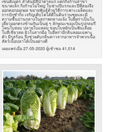
เซนติเมตร ลำต้นมีสีน้ำตาลแก่ แตกกิ่งก้านสาขา
ขนาดเล็ก กิ่งก้านไม่ใหญ่ ในช่วงปีแรกและปีที่สองจึง
ออกดอกออกผล ขยายพันธุ์ด้วยวิธีการเพาะเมล็ดและ
การปักชำกิ่ง เจริญเติบโตได้ดีในดินร่วนซุยและมี
ความชื้นปานกลางในสภาพกลางแจ้ง ใบยี่หร่าเป็นใบ
เดี่ยวออกตรงข้ามกันเป็นคู่ ๆ ลักษณะของเป็นรูปกลมรี
โคนใบสอบ ปลายใบแหลม ขอบใบหยักเป็นฟันเลื่อย
ใบสีเขียวสด ผิวใบสากมือ ใบยี่หร่ามีกลิ่นหอมเฉพาะ
ตัว มีรสร้อน จึงช่วยดับกลิ่นคาวจากอาหารจำพวกเนื้อ
สัตว์เนื้อปลาได้เป็นอย่างดี
เผยแพร่เมื่อ 27-05-2020 ผู้เช้าชม 41,014