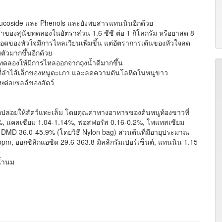
 Glucoside และ Phenols และยังพบสารแทนนินอีกด้วย
ำของสุนัขทดลองในอัตราส่วน 1.6 ซีซี ต่อ 1 กิโลกรัม หรือยาสด 8
ือดของหัวใจมีการไหลเวียนเพิ่มขึ้น แต่อัตราการเต้นของหัวใจลด
บตัวมากขึ้นอีกด้วย
ขทดลองให้มีการไหลออกจากถุงน้ำดีมากขึ้น
บที่ลำไส้เล็กของหนูตะเภา และลดความดันโลหิตในหนูขาว
ิษต่อเซลล์ของสัตว์
ปล่อยให้สัตว์แทะเล็ม โดยคุณค่าทางอาหารของต้นหนูท้องขาวที่
4%, แคลเซียม 1.04-1.14%, ฟอสฟอรัส 0.16-0.2%, โพแทสเซียม
DMD 36.0-45.9% (โดยวิธี Nylon bag) ส่วนต้นที่มีอายุประมาณ
pm, ออกซิลิกแอซิด 29.6-363.8 มิลลิกรัมเปอร์เซ็นต์, แทนนิน 1.15-
น้ำนม