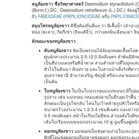
หนูท้องขาว ชื่อวิทยาศาสตร์
Desmodium styracifolium (O
(Burm.f.) DC., Desmodium retroflexum (L.) DC.) จัดอยู่ใน
ถั่ว
FABOIDEAE
(
PAPILIONOIDEAE
หรือ
PAPILIONAC
สมุนไพรหนูท้องขาว
มีชื่อท้องถิ่นอื่นๆ ว่า ผีเสื้อน้ำ (ลำ
หน่อ (ยะลา), กิมกี่เช่า (จีนแต้จิ๋ว), กว่างตงจินเฉียนเฉ่า จ
ลักษณะของหนูท้องขาว
ต้นหนูท้องขาว
จัดเป็นพรรณไม้ล้มลุกทอดเลื้อยไป
ศูนย์กลางประมาณ 2.5-12.0 มิลลิเมตร ลำต้นมีลักษ
เป็นสีม่วงแดงหรือสีน้ำตาล ส่วนด้านล่างที่ไม่ถูกแ
ทั่วไปในดินนา ดินทราย และในสวนป่าเต็งรังที่ควา
อุบลราชธานี อำนาจเจริญ ชัยภูมิ ศรีสะเกษ ขอนแก่
เป็นต้น
ใบหนูท้องขาว
ใบเป็นใบประกอบแบบขนนก มีใบย่อย 
รูปร่าง เช่น แบบกลม กลมแต่ปลายใบมีรอยเว้าตื้น ว
ลักษณะเป็นรูปไข่กลับ โคนใบเว้าคล้ายรูปหัวใจหรื
ขนาดกว้างประมาณ 1.2-3.4 เซนติเมตร และยาวปร
3.5 เซนติเมตร หน้าใบเรียบไม่มีขน ส่วนหลังใบมีข
เส้นใบเรียงแบบขนนกประมาณ 10 คู่ นูนขึ้นอยู่หน
ดอกหนูท้องขาว
ออกดอกเป็นช่อตามง่ามใบและปลาย
ฝักที่โคนช่อดอกจนถึงปลายช่อดอก) ดอกช่อกระจะ