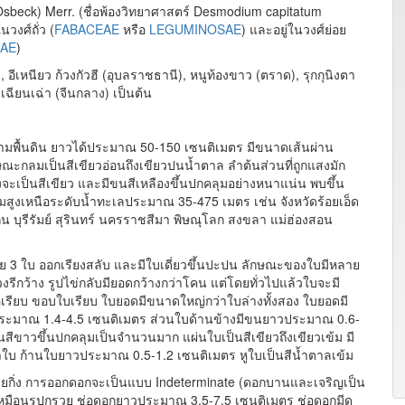
sbeck) Merr. (ชื่อพ้องวิทยาศาสตร์ Desmodium capitatum
วงศ์ถั่ว (
FABACEAE
หรือ
LEGUMINOSAE
) และอยู่ในวงศ์ย่อย
EAE
)
ปาง), อีเหนียว ก้วงกัวฮี (อุบลราชธานี), หนูท้องขาว (ตราด), รุกกุนิงตา
ินเฉียนเฉ่า (จีนกลาง) เป็นต้น
ตามพื้นดิน ยาวได้ประมาณ 50-150 เซนติเมตร มีขนาดเส้นผ่าน
ณะกลมเป็นสีเขียวอ่อนถึงเขียวปนน้ำตาล ลำต้นส่วนที่ถูกแสงมัก
สงจะเป็นสีเขียว และมีขนสีเหลืองขึ้นปกคลุมอย่างหนาแน่น พบขึ้น
มสูงเหนือระดับน้ำทะเลประมาณ 35-475 เมตร เช่น จังหวัดร้อยเอ็ด
น บุรีรัมย์ สุรินทร์ นครราชสีมา พิษณุโลก สงขลา แม่ฮ่องสอน
3 ใบ ออกเรียงสลับ และมีใบเดี่ยวขึ้นปะปน ลักษณะของใบมีหลาย
งรีกว้าง รูปไข่กลับมียอดกว้างกว่าโคน แต่โดยทั่วไปแล้วใบจะมี
อเรียบ ขอบใบเรียบ ใบยอดมีขนาดใหญ่กว่าใบล่างทั้งสอง ใบยอดมี
ะมาณ 1.4-4.5 เซนติเมตร ส่วนใบด้านข้างมีขนยาวประมาณ 0.6-
นสีขาวขึ้นปกคลุมเป็นจำนวนมาก แผ่นใบเป็นสีเขียวถึงเขียวเข้ม มี
้าใบ ก้านใบยาวประมาณ 0.5-1.2 เซนติเมตร หูใบเป็นสีน้ำตาลเข้ม
กิ่ง การออกดอกจะเป็นแบบ Indeterminate (ดอกบานและเจริญเป็น
เหมือนรูปกรวย ช่อดอกยาวประมาณ 3.5-7.5 เซนติเมตร ช่อดอกมีด