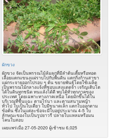
ผักขวง
ผักขวง จัดเป็นพรรณไม้ล้มลุกที่มีลำต้นเตี้ยหรือทอด
เลื้อยแตกแขนงแผ่ราบไปกับพื้นดิน แตกกิ่งก้านสาขา
แผ่กระจายออกไปรอบ ๆ ต้น ขยายพันธุ์โดยใช้เมล็ด
เป็นพรรณไม้กลางแจ้งที่ชอบแสงแดดจ้า เจริญเติบโต
ได้ในดินทุกชนิด ทนแล้งได้ดี พบได้ทั่วทุกภาคของ
ประเทศ โดยเฉพาะทางภาคเหนือ โดยมักขึ้นได้ใน
บริเวณที่ชื้นแฉะ ตามไร่นา และตามสนามหญ้า
ทั่วไป ใบเป็นใบเดี่ยว ใบมีขนาดเล็ก แตกใบออกตาม
ข้อต้น ซึ่งในแต่ละข้อจะมีใบอยู่ประมาณ 4-5 ใบ
ลักษณะของใบเป็นรูปยาวรี ปลายใบแหลมหรือมน
โคนใบสอบ
เผยแพร่เมื่อ 27-05-2020 ผู้เช้าชม 6,025