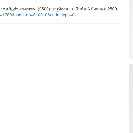
าชภัฏกำแพงเพชร. (2563). หนูท้องขาว. สืบค้น 6 สิงหาคม 2569,
ge_id=1769&code_db=610010&code_type=01