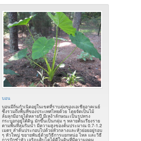
บอน
บอนมีถิ่นกำเนิดอยู่ในเขตที่ราบลุ่มของเอเชียอาคเนย์
ซึ่งรวมถึงพื้นที่ของประเทศไทยด้วย โดยจัดเป็นไม้
ล้มลุกมีอายุได้หลายปี มีเหง้าลักษณะเป็นรูปทรง
กระบอกอยู่ใต้ดิน มักขึ้นเป็นกลุ่ม ๆ หลายต้นเรียงราย
ตามพื้นที่ลุ่มริมน้ำ มีความสูงของต้นประมาณ 0.7-1.2
เมตร ลำต้นประกอบไปด้วยหัวกลางและหัวย่อยอยู่รอบ
ๆ หัวใหญ่ ขยายพันธุ์ด้วยวิธีการแยกหน่อ ไหล และวิธี
การปักชำหัว เจริญเติบโตได้ดีในดินที่มีความอุดม