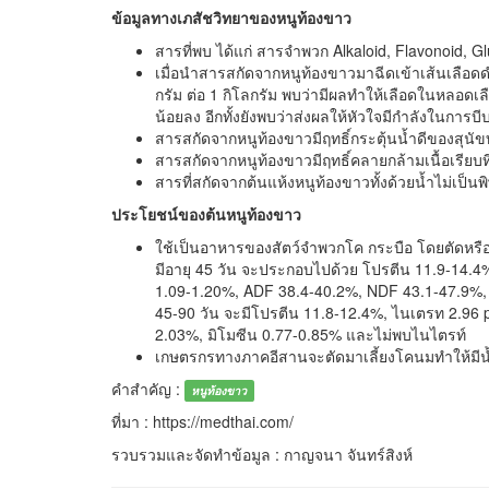
ข้อมูลทางเภสัชวิทยาของหนูท้องขาว
สารที่พบ ได้แก่ สารจำพวก Alkaloid, Flavonoid,
เมื่อนำสารสกัดจากหนูท้องขาวมาฉีดเข้าเส้นเลือดด
กรัม ต่อ 1 กิโลกรัม พบว่ามีผลทำให้เลือดในหลอดเล
น้อยลง อีกทั้งยังพบว่าส่งผลให้หัวใจมีกำลังในการบี
สารสกัดจากหนูท้องขาวมีฤทธิ์กระตุ้นน้ำดีของสุนั
สารสกัดจากหนูท้องขาวมีฤทธิ์คลายกล้ามเนื้อเรีย
สารที่สกัดจากต้นแห้งหนูท้องขาวทั้งด้วยน้ำไม่เป็นพ
ประโยชน์ของต้นหนูท้องขาว
ใช้เป็นอาหารของสัตว์จำพวกโค กระบือ โดยตัดหรือ
มีอายุ 45 วัน จะประกอบไปด้วย โปรตีน 11.9-14.
1.09-1.20%, ADF 38.4-40.2%, NDF 43.1-47.9%, 
45-90 วัน จะมีโปรตีน 11.8-12.4%, ไนเตรท 2.96 p
2.03%, มิโมซีน 0.77-0.85% และไม่พบไนไตรท์
เกษตรกรทางภาคอีสานจะตัดมาเลี้ยงโคนมทำให้มี
คำสำคัญ :
หนูท้องขาว
ที่มา : https://medthai.com/
รวบรวมและจัดทำข้อมูล : กาญจนา จันทร์สิงห์