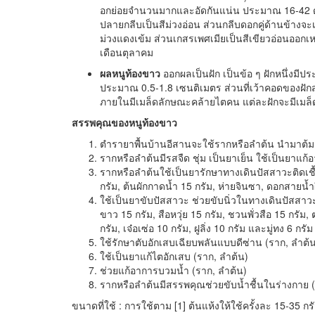
อกย่อยจำนวนมากและอัดกันแน่น ประมาณ 16-42 ดอก 
ปลายกลีบเป็นสีม่วงอ่อน ส่วนกลีบดอกคู่ด้านข้างจะเป
ม่วงแดงเข้ม ส่วนเกสรเพศเมียเป็นสีเขียวอ่อนออก
เดือนตุลาคม
ผลหนูท้องขาว
ออกผลเป็นฝัก เป็นข้อ ๆ ฝักหนึ่งมี
ประมาณ 0.5-1.8 เซนติเมตร ส่วนที่เว้าคอดของฝัก
ภายในมีเมล็ดลักษณะคล้ายไตคน แต่ละฝักจะมีเมล
สรรพคุณของหนูท้องขาว
ตำรายาพื้นบ้านอีสานจะใช้รากหรือลำต้น นำมาต้มก
รากหรือลำต้นมีรสจืด ชุ่ม เป็นยาเย็น ใช้เป็นยาแก
รากหรือลำต้นใช้เป็นยารักษาทางเดินปัสสาวะติดเชื
กรัม, ต้นผักกาดน้ำ 15 กรัม, ห่ายจินซา, ดอกสายน้
ใช้เป็นยาขับปัสสาวะ ช่วยขับนิ่วในทางเดินปัสสาวะ
ขาว 15 กรัม, สือหวุ่ย 15 กรัม, ชวนพั่วสือ 15 กรัม, ต
กรัม, เจ๋อเซ่อ 10 กรัม, ฝูลิ่ง 10 กรัม และมู่ทง 6 
ใช้รักษาตับอักเสบเฉียบพลันแบบดีซ่าน (ราก, ลำต้
ใช้เป็นยาแก้ไตอักเสบ (ราก, ลำต้น)
ช่วยแก้อาการบวมน้ำ (ราก, ลำต้น)
รากหรือลำต้นมีสรรพคุณช่วยขับน้ำชื้นในร่างกาย (
ขนาดที่ใช้ : การใช้ตาม [1] ต้นแห้งให้ใช้ครั้งละ 15-35 กร