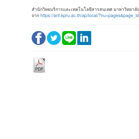
สำนักวิทยบริการและเทคโนโลยีสารสนเทศ มาหาวิทยาลัยร
จาก
https://arit.kpru.ac.th/ap/local/?nu=pages&pa