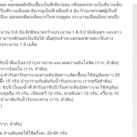
ดอกย่อยมีกลีบเลี้ยงเป็นสีเขียวอ่อน กลีบดอกกลางเป็นสีบานเย็น
็นสีบานเย็นสด อับเรณูเป็นสีเหลืองมี 4 อัน ก้านเกสรเพศผู้เป็นสี
เหลือง ออกดอกติดเมล็ดมากในช่วงฤดูฝน ประมาณเดือนมิถุนายนถึง
ประมาณ 3-6 ข้อ ฝักมีขนาดกว้างประมาณ 1.8-3.0 มิลลิเมตร และยาว
สามารถหักออกเป็นข้อได้ เมื่อสุกแล้วจะแตกออกตามตะเข็บล่าง
็ดประมาณ 1-5 เมล็ด
ับน้ำดื่มเป็นยาบำรุงร่างกาย และลดความดันโลหิต (ราก, ลำต้น)
้อาการร้อนใน (ราก, ลำต้น)
้อ ตำรับยารักษาระบบทางเดินปัสสาวะติดเชื้อจะใช้หนูท้องขาว 25
ำผึ้ง 15 กรัม นำมารวมกันต้มกับน้ำรับประทาน (รากหรือลำต้น)
 ขับนิ่วในถุงน้ำดี ตำรับยาขับนิ่วในทางเดินปัสสาวะจะใช้หนูท้อง
งขุยจื่อ 15 กรัม, เปียนซวี 12 กรัม, ห่ายจินซา 12 กรัม, จวี้ม่าย 10
กรัม นำมาต้มกับน้ำรับประทาน (ราก, ลำต้น)
น)
ราก, ลำต้น)
ัม ส่วนต้นสดให้ใช้ครั้งละ 20-60 กรัม