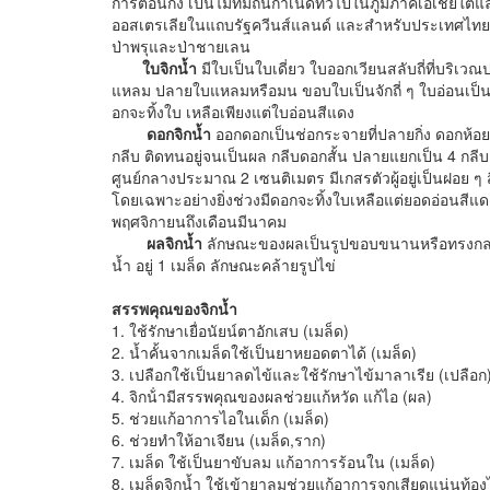
การตอนกิ่ง เป็นไม้ที่มีถิ่นกำเนิดทั่วไปในภูมิภาคเอเชี
ออสเตรเลียในแถบรัฐควีนส์แลนด์ และสำหรับประเทศไทยบ้าน
ป่าพรุและป่าชายเลน
ใบจิกน้ำ
มีใบเป็นใบเดี่ยว ใบออกเวียนสลับถี่ที่บริเว
แหลม ปลายใบแหลมหรือมน ขอบใบเป็นจักถี่ ๆ ใบอ่อนเป็น
อกจะทิ้งใบ เหลือเพียงแต่ใบอ่อนสีแดง
ดอกจิกน้ำ
ออกดอกเป็นช่อกระจายที่ปลายกิ่ง ดอกห้อ
กลีบ ติดทนอยู่จนเป็นผล กลีบดอกสั้น ปลายแยกเป็น 4 กลีบ มี
ศูนย์กลางประมาณ 2 เซนติเมตร มีเกสรตัวผู้อยู่เป็นฝอย
โดยเฉพาะอย่างยิ่งช่วงมีดอกจะทิ้งใบเหลือแต่ยอดอ่อนสีแด
พฤศจิกายนถึงเดือนมีนาคม
ผลจิกน้ำ
ลักษณะของผลเป็นรูปขอบขนานหรือทรงกลม ม
น้ำ อยู่ 1 เมล็ด ลักษณะคล้ายรูปไข่
สรรพคุณของจิกน้ำ
1. ใช้รักษาเยื่อนัยน์ตาอักเสบ (เมล็ด)
2. น้ำคั้นจากเมล็ดใช้เป็นยาหยอดตาได้ (เมล็ด)
3. เปลือกใช้เป็นยาลดไข้และใช้รักษาไข้มาลาเรีย (เปลือก
4. จิกน้ํามีสรรพคุณของผลช่วยแก้หวัด แก้ไอ (ผล)
5. ช่วยแก้อาการไอในเด็ก (เมล็ด)
6. ช่วยทำให้อาเจียน (เมล็ด,ราก)
7. เมล็ด ใช้เป็นยาขับลม แก้อาการร้อนใน (เมล็ด)
8. เมล็ดจิกน้ำ ใช้เข้ายาลมช่วยแก้อาการจุกเสียดแน่นท้องได