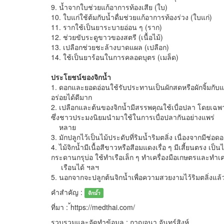
9. น้ำจากใบช่วยแก้อาการท้องเสีย (ใบ)
10. ใบแก่ใช้ต้มกับน้ำดื่มช่วยแก้อาการท้องร่วง (ใบแก่)
11. รากใช้เป็นยาระบายอ่อน ๆ (ราก)
12. ช่วยขับระดูขาวของสตรี (เนื้อไม้)
13. เปลือกช่วยชะล้างบาดแผล (เปลือก)
14. ใช้เป็นยาร้อนในการคลอดบุตร (เมล็ด)
ประโยชน์ของจิกน้ำ
1. ดอกและยอดอ่อนใช้รับประทานเป็นผักสดหรือผักจิ้มกับ
อร่อยได้ดีมาก
2. เปลือกและต้นของจิกน้ำมีสรรพคุณใช้เบื่อปลา โดยเฉพาะอ
ซึ่งชาวประมงนิยมนำมาใช้ในการเบื่อปลากันอย่างแพร่
หลาย
3. มักปลูกไว้เป็นไม้ประดับที่ริมน้ำริมตลิ่ง เนื่องจากมี
4. ไม้จิกน้ำมีเนื้อสีขาวหรือสีอมแดงเรื่อ ๆ มีเสี้ยนตรง 
กระดานกรุบ่อ ใช้ทำเรือเล็ก ๆ ทำเครื่องมือเกษตรและทำเคร
เรือนได้ ฯลฯ
5. นอกจากจะปลูกต้นจิกน้ำเพื่อความสวยงามไว้ริมตลิ่งแล้ว ต
คำสำคัญ :
จิกน้ำ
ที่มา : ้https://medthai.com/
รวบรวมและจัดทำข้อมูล : กาญจนา จันทร์สิงห์