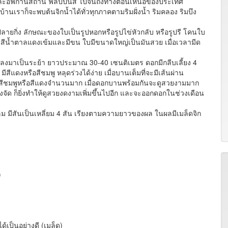
ยใต้และอัฟกานิสถาน ฟิลิปปินส์ ไปจนถึงทางตอนเหนือของประเทศ
เราก็จะพบต้นจิกน้ำได้ทั่วทุกภาคตามริมฝั่งน้ำ ริมคลอง ริมบึง
ณปลายกิ่ง ลักษณะของใบเป็นรูปหอกหรือรูปไข่หัวกลับ หรือรูปรี โคนใบ
สีน้ำตาลแดงเข้มและมีขน ใบมีขนาดใหญ่เป็นมันสวย เมื่อเวลามีด
ยลงมาเป็นระย้า ยาวประมาณ 30-40 เซนติเมตร ดอกมีกลีบเลี้ยง 4
สีแดงหรือสีชมพู หลุดร่วงได้ง่าย เมื่อบานเต็มที่จะมีเส้นผ่าน
 ๆ สีชมพูหรือสีแดงจำนวนมาก เมื่อดอกบานพร้อมกันจะดูสวยงามมาก
งจัด ก็ยิ่งทำให้ดูสวยงดงามเพิ่มขึ้นไปอีก และจะออกดอกในช่วงเดือน
ีสันเป็นเหลี่ยม 4 สัน เรียงตามความยาวของผล ในผลมีเมล็ดจิก
)
้เป็นอย่างดี (เมล็ด)