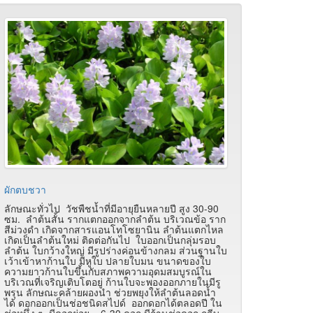
ผักตบชวา
ลักษณะทั่วไป วัชพืชน้ำที่มีอายุยืนหลายปี สูง 30-90
ซม. ลำต้นสั้น รากแตกออกจากลำต้น บริเวณข้อ ราก
สีม่วงดำ เกิดจากสารแอนโทโซยานิน ลำต้นแตกไหล
เกิดเป็นลำต้นใหม่ ติดต่อกันไป ใบออกเป็นกลุ่มรอบ
ลำต้น ใบกว้างใหญ่ มีรูปร่างค่อนข้างกลม ส่วนฐานใบ
เว้าเข้าหาก้านใบ มีหูใบ ปลายใบมน ขนาดของใบ
ความยาวก้านใบขึ้นกับสภาพความอุดมสมบูรณ์ใน
บริเวณที่เจริญเติบโตอยู่ ก้านใบจะพองออกภายในมีรู
พรุน ลักษณะคล้ายผองนำ ช่วยพยุงให้ลำต้นลอดน้ำ
ได้ ดอกออกเป็นช่อชนิดสไปด์ ออกดอกได้ตลอดปี ใน