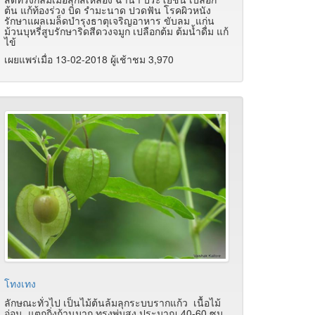
ต้น แก้ท้องร่วง บิด รำมะนาด ปวดฟัน โรคผิวหนัง
รักษาแผลเมล็ดบำรุงธาตุเจริญอาหาร ขับลม แก่น
ม้วนบุหรี่สูบรักษาริดสีดวงจมูก เปลือกต้ม ต้มน้ำดื่ม แก้
ไข้
เผยแพร่เมื่อ 13-02-2018 ผู้เช้าชม 3,970
โทงเทง
ลักษณะทั่วไป เป็นไม้ต้นล้มลุกระบบรากแก้ว เนื้อไม้
อ่อน แตกกิ่งก้านมาก ทรงพุ่มสูง ประมาณ 40-60 ซม.