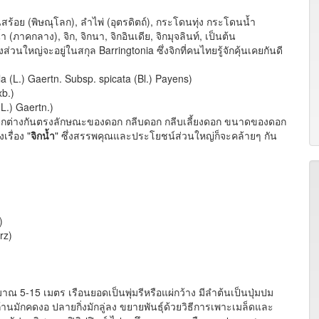
ะโดนสร้อย (พิษณุโลก), ลำไพ่ (อุตรดิตถ์), กระโดนทุ่ง กระโดนน้ำ
ภาคกลาง), จิก, จิกนา, จิกอินเดีย, จิกมุจลินท์, เป็นต้น
่งส่วนใหญ่จะอยู่ในสกุล Barringtonia ซึ่งจิกที่คนไทยรู้จักคุ้นเคยกันดี
a (L.) Gaertn. Subsp. spicata (Bl.) Payens)
b.)
L.) Gaertn.)
ต่างกันตรงลักษณะของดอก กลีบดอก กลีบเลี้ยงดอก ขนาดของดอก
รื่อง "
จิกน้ำ
" ซึ่งสรรพคุณและประโยชน์ส่วนใหญ่ก็จะคล้ายๆ กัน
)
rz)
ณ 5-15 เมตร เรือนยอดเป็นพุ่มรีหรือแผ่กว้าง มีลำต้นเป็นปุ่มปม
นมักคดงอ ปลายกิ่งมักลู่ลง ขยายพันธุ์ด้วยวิธีการเพาะเมล็ดและ