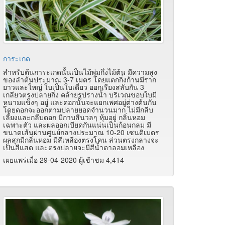
การะเกด
สำหรับต้นการะเกดนั้นเป็นไม้พุ่มกึ่งไม้ต้น มีความสูง
ของลำต้นประมาณ 3-7 เมตร โดยแตกกิ่งก้านมีราก
ยาวและใหญ่ ใบเป็นใบเดี่ยว ออกเรียงสลับกัน 3
เกลียวตรงปลายกิ่ง คล้ายรูปรางน้ำ บริเวณขอบใบมี
หนามแข็งๆ อยู่ และดอกนั้นจะแยกเพศอยู่ต่างต้นกัน
โดยดอกจะออกตามปลายยอดจำนวนมาก ไม่มีกลีบ
เลี้ยงและกลีบดอก มีกาบสีนวลๆ หุ้มอยู่ กลิ่นหอม
เฉพาะตัว และผลออกเบียดกันแน่นเป็นก้อนกลม มี
ขนาดเส้นผ่านศูนย์กลางประมาณ 10-20 เซนติเมตร
ผลสุกมีกลิ่นหอม มีสีเหลืองตรงโคน ส่วนตรงกลางจะ
เป็นสีแสด และตรงปลายจะมีสีน้ำตาลอมเหลือง
เผยแพร่เมื่อ 29-04-2020 ผู้เช้าชม 4,414