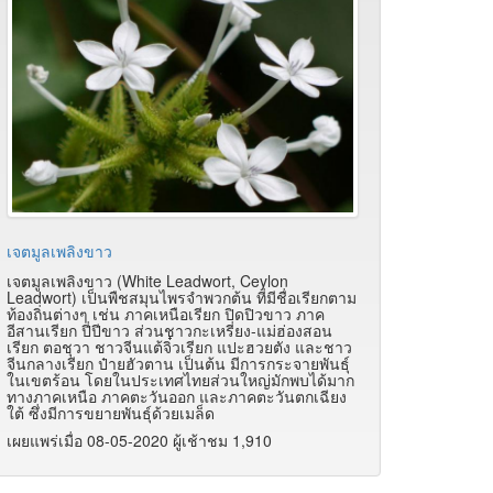
เจตมูลเพลิงขาว
เจตมูลเพลิงขาว (White Leadwort, Ceylon
Leadwort) เป็นพืชสมุนไพรจำพวกต้น ที่มีชื่อเรียกตาม
ท้องถิ่นต่างๆ เช่น ภาคเหนือเรียก ปิดปิวขาว ภาค
อีสานเรียก ปี่ปีขาว ส่วนชาวกะเหรี่ยง-แม่ฮ่องสอน
เรียก ตอชุวา ชาวจีนแต้จิ๋วเรียก แปะฮวยตัง และชาว
จีนกลางเรียก ป๋ายฮัวตาน เป็นต้น มีการกระจายพันธุ์
ในเขตร้อน โดยในประเทศไทยส่วนใหญ่มักพบได้มาก
ทางภาคเหนือ ภาคตะวันออก และภาคตะวันตกเฉียง
ใต้ ซึ่งมีการขยายพันธุ์ด้วยเมล็ด
เผยแพร่เมื่อ 08-05-2020 ผู้เช้าชม 1,910