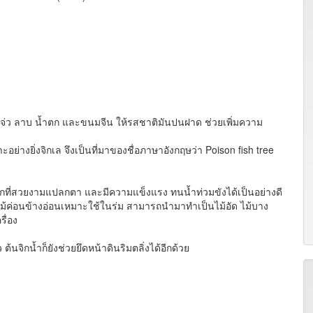
แจ่ว ลาบ น้ำตก และขนมจีน ให้รสชาติมันปนฝาด ช่วยเพิ่มความ
ย่างยิ่งจิกเล จึงเป็นที่มาของชื่อภาษาอังกฤษว่า Poison fish tree
ช่อดอกที่สวยงามแปลกตา และมีความแข็งแรง ทนน้ำท่วมขังได้เป็นอย่างดี
เป็นไม้ค่อนข้างอ่อนเหมาะใช้ในร่ม สามารถนำมาทำเป็นไม้อัด ไม้บาง
ื่อง
้นจิกน้ำก็ยังช่วยยึดหน้าดินริมตลิ่งได้อีกด้วย