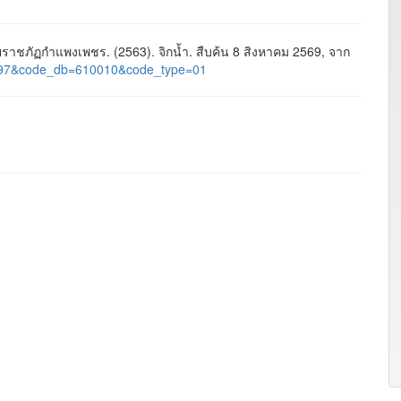
ชภัฏกำแพงเพชร. (2563). จิกน้ำ. สืบค้น 8 สิงหาคม 2569, จาก
d=1597&code_db=610010&code_type=01