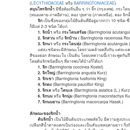
(
LECYTHIDACEAE
หรือ
BARRINGTONIACEAE
)
สมุนไพรจิกน้ำ
มีชื่อท้องถิ่นอื่น ๆ ว่า จิ๊ก (กรุงเทพ), กร
(หนองคาย-ภาคอีสาน), ตอง ปุยสาย (ภาคเหนือ), ตอง จิกน้ำ (
จิก
เป็นชื่อของกลุ่มไม้ยืนต้นที่มีอยู่มากกว่า 10 ชนิด ซึ
ก็มีแค่ 2-3 ชนิด ได้แก่
1. จิกน้ํา
หรือ
กระโดนสร้อย
(Barringtonia acutangul
2. จิกสวน
หรือ
จิกบ้าน
( Barringtonia racemosa Rox
3. จิกนา
หรือ
กระโดนทุ่ง
(Barringtonia acutangula (
แต่ละชนิดจะมีลักษณะโดยรวมคล้ายคลึงกัน แต่จะแตก
สีของดอก ลักษณะใบ เป็นต้น โดยบทความนี้เราจะพูดกันถึงเ
โดยต้นจิกชนิดอื่นๆ ที่อาจพบได้บ้างก็ได้แก่
1. จิก
(Barringtonia coccinea Kostel)
2. จิกใหญ่
(Barringtonia angusta Kurz)
3. จิกเขา
(Barringtonia fusifomis King)
4. จิกดง
(Barringtonia pauciflor King)
5. จิกเล
หรือ
โดนเล
(Barringtonia asiatica (L.) Kurz
6. จิกนม
หรือ
จิกนุ่ม
(Barringtonia macorstachys Ku
7. จิกนมยาน
(Barringtonia macorcarpa Hassk.)
ลักษณะของจิกน้ำ
ต้นจิกน้ำ
เป็นไม้ยืนต้นประเภทผลัดใบ มีความสูงประมา
เปลือกสีน้ำตาลแตกเป็นร่องและเป็นสันแหลมตามยาว กิ่งก้า