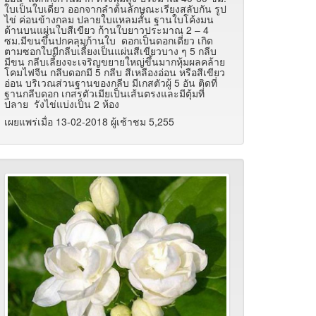
ใบเป็นใบเดี่ยว ออกจากลำต้นลักษณะเรียงสลับกัน รูป
ไข่ ค่อนข้างกลม ปลายใบแหลมสั้น ฐานใบโค้งมน
ด้านบนแผ่นใบสีเขียว ก้านใบยาวประมาณ 2 – 4
ซม.มีขนขึ้นปกคลุมก้านใบ ดอกเป็นดอกเดี่ยว เกิด
ตามซอกใบมีกลีบเลี้ยงเป็นแผ่นสีเขียวบาง ๆ 5 กลีบ
มีขน กลีบเลี้ยงจะเจริญขยายใหญ่ขึ้นมากหุ้มผลคล้าย
โคมไฟจีน กลีบดอกมี 5 กลีบ สีเหลืองอ่อน หรือสีเขียว
อ่อน บริเวณส่วนฐานของกลีบ มีเกสตัวผู้ 5 อัน ติดที่
ฐานกลีบดอก เกสรตัวเมียเป็นเส้นตรงและมีตุ้มที่
ปลาย รังไข่แบ่งเป็น 2 ห้อง
เผยแพร่เมื่อ 13-02-2018 ผู้เช้าชม 5,255